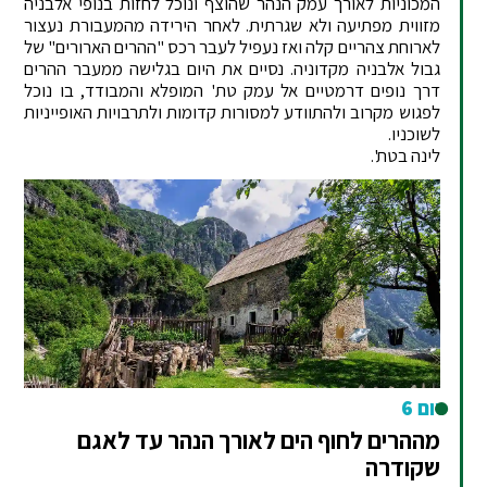
המכוניות לאורך עמק הנהר שהוצף ונוכל לחזות בנופי אלבניה
מזווית מפתיעה ולא שגרתית. לאחר הירידה מהמעבורת נעצור
לארוחת צהריים קלה ואז נעפיל לעבר רכס "ההרים הארורים" של
גבול אלבניה מקדוניה. נסיים את היום בגלישה ממעבר ההרים
דרך נופים דרמטיים אל עמק טת' המופלא והמבודד, בו נוכל
לפגוש מקרוב ולהתוודע למסורות קדומות ולתרבויות האופייניות
לשוכניו.
לינה בטת'.
יום 6
מההרים לחוף הים לאורך הנהר עד לאגם
שקודרה