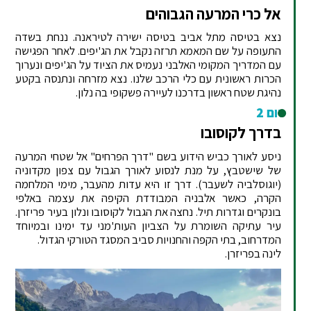
אל כרי המרעה הגבוהים
נצא בטיסה מתל אביב בטיסה ישירה לטיראנה. ננחת בשדה
התעופה על שם המאמא תרזה נקבל את הג'יפים. לאחר הפגישה
עם המדריך המקומי האלבני נעמיס את הציוד על הג'יפים ונערוך
הכרות ראשונית עם כלי הרכב שלנו. נצא מזרחה ונתנסה בקטע
נהיגת שטח ראשון בדרכנו לעיירה פשקופי בה נלון.
יום 2
בדרך לקוסובו
ניסע לאורך כביש הידוע בשם "דרך הפרחים" אל שטחי המרעה
של שישטבץ, על מנת לנסוע לאורך הגבול עם צפון מקדוניה
(יוגוסלביה לשעבר). דרך זו היא עדות מהעבר, מימי המלחמה
הקרה, כאשר אלבניה המבודדת הקיפה את עצמה באלפי
בונקרים וגדרות תיל. נחצה את הגבול לקוסובו ונלון בעיר פריזרן.
עיר עתיקה השומרת על הצביון העות'מני עד ימינו ובמיוחד
המדרחוב, בתי הקפה והחנויות סביב המסגד הטורקי הגדול.
לינה בפריזרן.