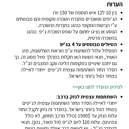
הערות
בין 10 ל12 איש תוספת של 150 יורו
הג'יפים מושכרים מחברת השכרה מקומית והם מבוטחים
ע"י הביטוח המקומי כנהוג בחברות ההשכרה.
הנוסע או נציגו יחתום על טופס השכרת ג'יפ כנהוג
בהשכרה פרטית.
הטיולים מבוססים על 4 בג'יפ
המסלול עלול להשתנות ע"פ הוראות השלטונות, מזג
האוויר, תנאי השטח ו/או תקלות במהלך טיול מסוג זה. כך
גם יתכנו שינויים במקומות הלינה עקב המצבים הנ"ל.
הסדר החזר השתתפות עצמית לג'יפים ייחודי לאיילה
במחיר הזול ביותר בישראל.
לפירוט ההסדר לחצו כאן>>
השתתפות עצמית לנזק ברכב
:
ייחודי לאיילה הסדר החזר השתתפות עצמית לג'יפים
במחיר הזול ביותר בישראל. בהסדר זה ניתן לקבל החזר
עלות הנזק עד 1500$ (כולל מרכב תחתון, לא כולל
צמיגים). עלות $10 ליום לג'יפ (זול מאוד, נכון). תנאי
להסדר הנ"ל - יש לעשות דרך איילה נסיעות ביטוח