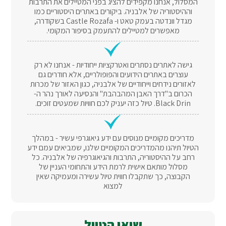
המסלול, אנחנו מקפידים להציג בפני המטיילים את התרבות
וההיסטוריה של אלבניה. ביקורים באתרים היסטוריים כמו
מגדל וונדטה בעמק טאט ו- Castle Rozafa בשקודרה,
מאפשרים למטיילים להתעמק בסיפור המקומי.
גישה לאתרים נסתרים ואטרקציות ייחודיות - אנחנו לא רק
עוצרים באתרים הידועים והפופולריים, אלא חודרים גם
לאזורים נידחים וייחודיים של אלבניה, כגון האזור של מכרות
הכרום ב"דרך האבן המהבהבת" והנסיעה לאורך נהר ה-
Black Drin. טיול כזה יעניק לכם חוויות שמעטים זוכים.
מדריכים מקומיים מנוסים עם ידע גיאוגרפי עשיר - במהלך
הטיול תיהנו מהמדריכים המקומיים שלנו, שמביאים עמם ידע
רחב על ההיסטוריה, התרבות והגיאוגרפיה של אלבניה. כל
מסלול מותאם אישית לרמת הידע והתחומי העניין של
הקבוצה, כך שתקבלו חווית טיול עשירה ומעמיקה שאין
למצוא
שיאי הטיול