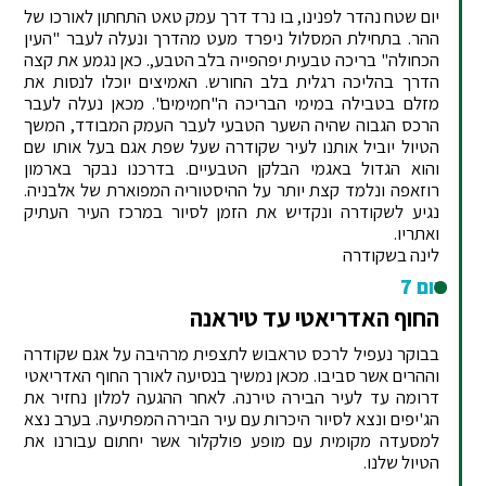
יום שטח נהדר לפנינו, בו נרד דרך עמק טאט התחתון לאורכו של
ההר. בתחילת המסלול ניפרד מעט מהדרך ונעלה לעבר "העין
הכחולה" בריכה טבעית יפהפייה בלב הטבע,. כאן נגמע את קצה
הדרך בהליכה רגלית בלב החורש. האמיצים יוכלו לנסות את
מזלם בטבילה במימי הבריכה ה"חמימים". מכאן נעלה לעבר
הרכס הגבוה שהיה השער הטבעי לעבר העמק המבודד, המשך
הטיול יוביל אותנו לעיר שקודרה שעל שפת אגם בעל אותו שם
והוא הגדול באגמי הבלקן הטבעיים. בדרכנו נבקר בארמון
רוזאפה ונלמד קצת יותר על ההיסטוריה המפוארת של אלבניה.
נגיע לשקודרה ונקדיש את הזמן לסיור במרכז העיר העתיק
ואתריו.
לינה בשקודרה
יום 7
החוף האדריאטי עד טיראנה
בבוקר נעפיל לרכס טראבוש לתצפית מרהיבה על אגם שקודרה
וההרים אשר סביבו. מכאן נמשיך בנסיעה לאורך החוף האדריאטי
דרומה עד לעיר הבירה טירנה. לאחר ההגעה למלון נחזיר את
הג'יפים ונצא לסיור היכרות עם עיר הבירה המפתיעה. בערב נצא
למסעדה מקומית עם מופע פולקלור אשר יחתום עבורנו את
הטיול שלנו.