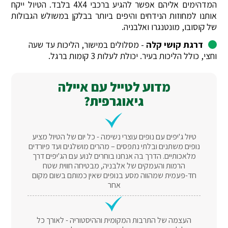
המדהימים אליהם אפשר להגיע ברכבי 4X4 בלבד. הטיול ייקח
אותנו למחוזות הנידחים והיפים ביותר בבלקן במשולש הגבולות
של קוסובו, מונטנגרו ואלבניה.
דרגת קושי קלה
- מסלולים במישור, הליכות עד שעה
וחצי, כולל הליכות בעיר. יכולת לעלות 3 קומות ברגל.
מדוע לטייל עם איילה
גיאוגרפית?
טיול ג'יפים עם נופים עוצרי נשימה - כל יום של הטיול מציע
נופים משתנים ובלתי נתפסים – מהרים מושלגים ועד פיורדים
מלאכותיים. הדרך בה אנחנו בוחרים לנוע עם הג'יפים דרך
הרמות והעמקים של אלבניה, מבטיחה חווית שטח
חד-פעמית שמהווה מסע בנופים שאין כמותם בשום מקום
אחר
העצמה של התרבות המקומית וההיסטוריה - לאורך כל