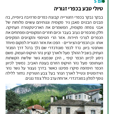
יום 5
טיולי טבע בכפרי זגוריה
בבקר נבקר בכפרי הזגורייה: קבוצת כפרים מרהיבה ביופייה, בה
מבנים הבנוים מאבן גיר מקומית וגגותיהם עשוים מלוחות של
אבני צפחה מקומית, המשמרים את הארכיטקטורה העתיקה.
חלק מהכפרים נעזב בעבר וכיום חוזרים המקומיים ומפתחים את
הכפרים לצרכי תיירות .אזור הרי הטימפי והקניונים המקיפים
אותו וכן הכפרים הציוריים - הפכו את אזור הזגוריה למקום מיוחד
ואותנטי ביוון. נרד לכפר מונודנדרי שם נלך ברגל דרך המנזר
העתיק בשביל ההולך מעל ולאורך קניון נהר הויקוס העמוק. משם
ניסע לכיוון הכפר קיפי , היכן שנמצא גשר שלשת הקשתות
העותומני מעל נהר הויקוס הזורם בעונת האביב. נמשיך לכיוון
הכפר היפהפה מיקרו פפינגו כאשר בדרך נעצור על גשר נהר
הוידומטיס ונטייל לאורך הנהר בעל צבע הטורקיז. נחזור ללילה
נוסף למלון במונדנדרי. ארוחת ערב כולל צמד נגנים.