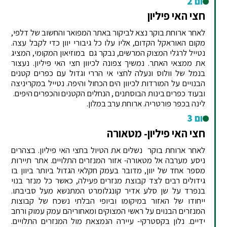
יום 2
חצי האי פיליון
לאחר ארוחת בוקר נצא לביקור באתר המפואר והחשוב של דלפי,
מקום האוראקל הקדום, אליו עלו כל גיבורי יוון כדי לקבל עצה.
נטייל לרגלי המצוק המרשים, נבקר גם במוזיאון המקומי, המציג
את ממצאי האתר. נמשיך צפונה לכיוון חצי האי פיליון. נעצור
בנמל של וולוס ונעלה לחצי אי הררי וגדול עם כפרים קטנים
הבנויים על המורדות לכיוון הים הכחול והיפה. נטייל במקריניצה
ובעוד כפרים בינות הבוסתנים , הנחלים הקטנים והכפרים היפים.
לינה בכפר פורטריה. ארוחת ערב במלון.
יום 3
חצי האי פיליון- מטאורה
לאחר ארוחת בוקר נשלים את הטיול בחצי האי פיליון. בצהרים
ניסע מערבה אל מטאורה- אזור המנזרים התלויים. אתר תיירות
מספר אחד של יוון, מדובר בעמק חקלאי הגדול ביותר ביוון בו
גידולים רבים לצד קבוצת מנזרים פעילה, כאשר כל מנזר בנוי
בנפרד על שן סלע אדיר קונגלומרט המתנשא מעל סביבתו.
ייחודו של האזור במיקומו וביופי הבלתי נשכח של קבוצות
המנזרים הבנוים על ראשי המצוקים ומאחוריהם עמק עמוק ורחב
ידיים. נלון בקסטרקי- עיירה הנמצאת מול המנזרים התלויים.