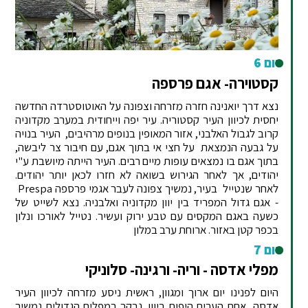
יום 6
קסטוירה- אגם פרספה
נצא דרך יואנינה חזרה מזרחה וצפונה על האוטוסטרדה החדשה
יחסית לכיוון העיר קסטוריה. עיר יפה וייחודית במערב מקדוניה
קרוב לגבול האלבני, אזור המאופין בנופים מרהיבים, העיר בנויה
על גבעה הנמצאת על חצי אי בתוך אגם, עם חיבור צר ליבשה,
בתוך אגם בו נמצאים עופות מיים רבים. העיר הייתה מיושבת ע"י
יהודים, אך לאחר הגירוש בשואה לא חזרו לכאן יותר יהודים.
לאחר שנטייל בעיר, נמשיך צפונה לעבר אגמי פרספה Prespa
- אגם גדול המפריד בין יוון מקדוניה ואלבניה. נצא לשייט של
כשעה באגם המקסים עם טבע ירוק ועשיר. נטייל לאורכו ונלון
בכפר קטן באזור. ארוחת ערב במלון
יום 7
מפלי אדסה - וריה- ורגינה- סלוניקי
היום לפנינו יום ארוך ומגוון, ראשית ניסע מזרחה לכיוון העיר
אדסה, אחת הערים היפות ביוון. נבקר במפלים הגדולים נמשיך