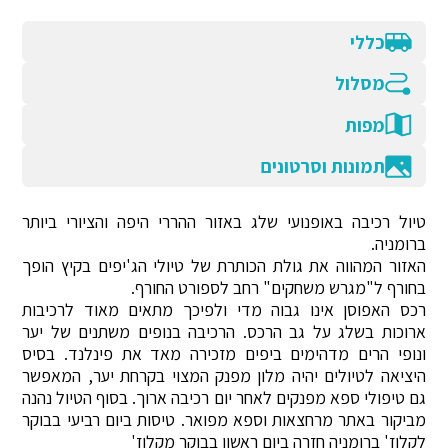
כללי
מסלול
מפות
תמונות וסרטונים
טיול רכיבה באופנועי שלג באזור ההררי היפה והציורי ביותר
ברומניה.
האזור המהווה את גולת הכותרת של טיולי הג'יפים בקיץ הופך
בחורף ל"מגרש משחקים" רחב לספורט החורף.
רכס האפוסן אינו גבוה מדי ולפיכך מתאים מאוד לרכיבות
ארוכות בשלג על גב הרכס. הרכיבה בנופים משתנים של יער
ונופי הרים מדהימים ביפים מזכירה מאד את פינלנד. בסיס
היציאה לטיולים יהיה מלון מפנק המצוי בקרחת יער, המאפשר
גם טיפולי ספא מפנקים לאחר יום רכיבה ארוך. בסוף הטיול נהנה
מביקור באתר מרחצאות וספא מפואר. טיסות ביום רביעי בבוקר
לקלוז' ברומניה חזרה ביום ראשון בבוקר מקלוז'