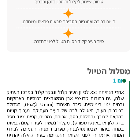
טיסות ישירות לקלוז' וחיסכון בזמן ובכסף.
חוויות רכיבה ואתגריות בסביבה טבעית פראית ומיוחדת.
סיור בעיר קלוז' בסיום הטיול לפני החזרה.
מסלול הטיול
יום 1
אחרי הנחיתה נצא לכיוון העיר קלוז' ונבקר קלוז' במרכז העתיק
שלה, עם רחובות מרוצפי אבן המשובצים בכנסיות בארוקיות
ובתים ימי ביניימיים. כיכר האיחוד (Piaţă Unirii), הגדולה
בכיכרות העיר, היא לב לבה של העיר העתיקה. נערוך קניות
בהתאם לצורך (החלפת כסף, ארוחת צהריים, קניית ציוד חסר
בדקתלון או באינטרספורט), מקלוז' נמשיך לעיר הקטנה באיוס
במחוז ביהור שבטרנסילבניה, מערב רומניה. הסמוכה לבירת
המחוז אוראדיה. לפני השואה התקיימה בעיר קהילה יהודית