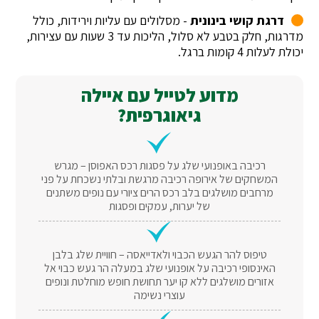
דרגת קושי בינונית
- מסלולים עם עליות וירידות, כולל
מדרגות, חלק בטבע לא סלול, הליכות עד 3 שעות עם עצירות,
יכולת לעלות 4 קומות ברגל.
מדוע לטייל עם איילה
גיאוגרפית?
רכיבה באופנועי שלג על פסגות רכס האפוסן – מגרש
המשחקים של אירופה רכיבה מרגשת ובלתי נשכחת על פני
מרחבים מושלגים בלב רכס הרים ציורי עם נופים משתנים
של יערות, עמקים ופסגות
טיפוס להר הגעש הכבוי ולאדייאסה – חוויית שלג בלבן
האינסופי רכיבה על אופנועי שלג במעלה הר געש כבוי אל
אזורים מושלגים ללא קו יער תחושת חופש מוחלטת ונופים
עוצרי נשימה