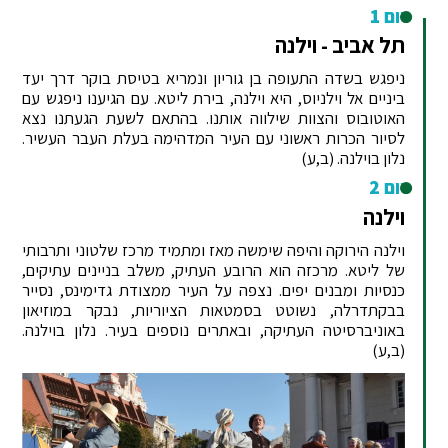
יום 1
תל אביב - וילנה
ניפגש בשדה התעופה בן גוריון ונמריא בטיסת בוקר דרך יעד
ביניים אל וילניוס, היא וילנה, בירת ליטא. עם הגיענו ניפגש עם
האוטובוס והצוות שילווה אותנו. בהתאם לשעת הגעתנו נצא
לסיור הכרות ראשוני עם העיר המדהימה בעלת העבר העשיר.
נלון בוילנה. (ב,ע)
יום 2
וילנה
וילנה הירוקה והיפה שימשה מאז ומתמיד מרכז שלטוני ותרבותי
של ליטא. מרכזה הוא הרובע העתיק, משלב בניינים עתיקים,
כנסיות ומבנים יפים. נצפה על העיר ממצודת גדימינס, נסייר
בבקתדרלה, נשוטט בסמטאות הציוריות, נבקר במוזיאון
באוניברסיטה העתיקה, ובאתרים נוספים בעיר. נלון בוילנה.
(ב,ע)