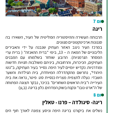
יום 7
ריגה
תרבותה העשירה וההיסטוריה הפוליטית של העיר, השאירו בה
סגנונות ארכיטקטוניים מגוונים.
במרכז העיר ניצב האזור העתיק שנבנה על ידי והאבירים
הליבוניים של המאה ה – 13, בימי "ברית ההאנזה" ( ברית ערי
המסחר הגרמניות). הרובע שוחזר בשלמותו עם המבנים
העתיקים, הכיכרות, והרחובות, ביניהם משולבות חנויות חדשות
ומודרניות. נקדיש יומיים לעיר היפה. נסייר בעיר העתיקה, ב"גטו
היהודי", נתרשם מהקתדרלה המיוחדת, בית הגילדות והשער
השבדי. נעלה לתצפית מצריח כנסיית סט. פיטר, נראה את בית
העירייה ו"בית הראשים השחורים" בכיכר, נבקר תצוגה הפתוחה
של ה"ארט-נובו" ונקנח בשוק המדהים. נלון בריגה. (ב,ע)
יום 8
ריגה- סיגולדה – פרנו - טאלין
נשלים את ביקורנו בריגה היפה וניסע צפונה לאורך חוף הים