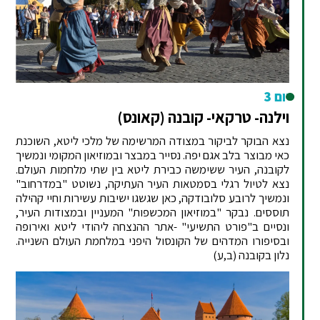
יום 3
וילנה- טרקאי- קובנה (קאונס)
נצא הבוקר לביקור במצודה המרשימה של מלכי ליטא, השוכנת
כאי מבוצר בלב אגם יפה. נסייר במבצר ובמוזיאון המקומי ונמשיך
לקובנה, העיר ששימשה כבירת ליטא בין שתי מלחמות העולם.
נצא לטיול רגלי בסמטאות העיר העתיקה, נשוטט "במדרחוב"
ונמשיך לרובע סלובודקה, כאן שגשגו ישיבות עשירות וחיי קהילה
תוססים. נבקר "במוזיאון המכשפות" המעניין ובמצודות העיר,
ונסיים ב"פורט התשיעי" -אתר ההנצחה ליהודי ליטא ואירופה
ובסיפורו המדהים של הקונסול היפני במלחמת העולם השנייה.
נלון בקובנה (ב,ע)