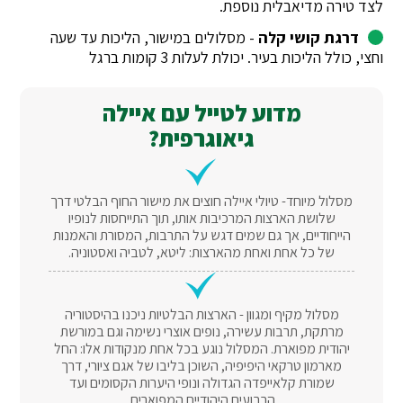
לצד טירה מדיאבלית נוספת.
דרגת קושי קלה
- מסלולים במישור, הליכות עד שעה
וחצי, כולל הליכות בעיר. יכולת לעלות 3 קומות ברגל
מדוע לטייל עם איילה
גיאוגרפית?
מסלול מיוחד- טיולי איילה חוצים את מישור החוף הבלטי דרך
שלושת הארצות המרכיבות אותו, תוך התייחסות לנופיו
הייחודיים, אך גם שמים דגש על התרבות, המסורת והאמנות
של כל אחת ואחת מהארצות: ליטא, לטביה ואסטוניה.
מסלול מקיף ומגוון - הארצות הבלטיות ניכנו בהיסטוריה
מרתקת, תרבות עשירה, נופים אוצרי נשימה וגם במורשת
יהודית מפוארת. המסלול נוגע בכל אחת מנקודות אלו: החל
מארמון טרקאי היפיפיה, השוכן בליבו של אגם ציורי, דרך
שמורת קלאייפדה הגדולה ונופי היערות הקסומים ועד
הרבועים היהודיים המפוארים.