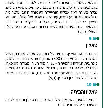
הבלטי לסיגולדה, המכונה "שוויצריה של לטביה". העיר שוכנת
בלב גבעות יפות ואגמים ועשירה במבנים מרשימים מימי הביניים.
נבקר בטירה המדיאבלית טוראיידה השמורה היטב. נחצה את
גבול אסטוניה וניסע לפרנו, עיר הנופש והקיט של אצילי אסטוניה.
נמשיך לטאלין בירת המדינה, הקטנה והאקזוטית שבבירות
הבלטיות. עם הגעתנו נצא לסיור הכרות ראשוני עם העיר. נלון
בטאלין. (ב,ע)
יום 9
טאלין
היום נכיר את טאלין, הבנויה על חופו של מפרץ פינלנד. נטייל
במרכז העיר העתיקה בת 800 השנים, נראה את בית הפרלמנט,
כיכר בית העיריה מהמאה ה - 15, חומות העיר, מצודת טומפאה,
קתדרלת אלכסנדר נייבסקי והנמל התוסס. נשוטט בסמטאות
הציוריות ונבקר בכמה ממבניה המרשימים, שחלקם הוכרו כאתרי
מורשת עולמית. נלון בטאלין. (ב,ע)
יום 10
טאלין והביתה
בהתאם לשעת ההמראה נשלים את סיורנו בטאלין ונעבור לשדה
התעופה, לטיסה הביתה (ב)