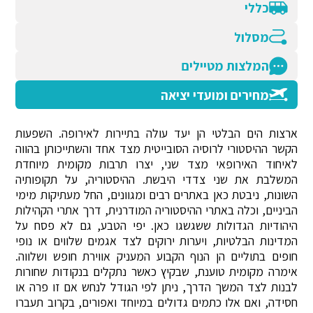
כללי
מסלול
המלצות מטיילים
מחירים ומועדי יציאה
ארצות הים הבלטי הן יעד עולה בתיירות לאירופה. השפעות
הקשר ההיסטורי לרוסיה הסובייטית מצד אחד והשתייכותן בהווה
לאיחוד האירופאי מצד שני, יצרו תרבות מקומית מיוחדת
המשלבת את שני צדדי היבשת. ההיסטוריה, על תקופותיה
השונות, ניבטת כאן באתרים רבים ומגוונים, החל מעתיקות מימי
הביניים, וכלה באתרי ההיסטוריה המודרנית, דרך אתרי הקהילות
היהודיות הגדולות ששגשגו כאן. יפי הטבע, גם לא פסח על
המדינות הבלטיות, ויערות ירוקים לצד אגמים שלווים או נופי
חופים בתוליים הן הנוף הקבוע המעניק אווירת חופש ושלווה.
אימרה מקומית טוענת, שבקיץ כאשר נתקלים בנקודות שחורות
לבנות לצד המשך הדרך, ניתן לפי הגודל לנחש אם זו פרה או
חסידה, ואם אלו כתמים גדולים במיוחד ואפורים, בקרוב תעברו