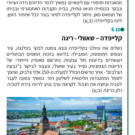
מהאגדות וסיפורי עם ליטאיים. נמשיך לכפר הדייגים נידה הציורי
ונבקר בכנסייה הניאו גותית, בבית הקברות האתנוגרפי ובביתו
של תומאס מאן. נחזור לקלייפדה לסיור בעיר ככל שיותיר הזמן.
לינה בקלייפדה. (ב,ע)
יום 6
קלייפדה – שאוולי - ריגה
נשלים את טיולנו בקלייפדה ונצא צפונה לבקר בפלנגה, עיר
הנופש התוססת, המובילה בליטא בזכות החופים הבתוליים
העשירים בדיונות חול ענקיות. נתרשם מאופיין הייחודי של
הדיונות הצפוניות, נסייר בעיר שאוולי, ונעצור לביקור ב"גבעת
הצלבים"- אתר מרשים הכולל למעלה מ-250 אלף צלבים, שהפך
לסמל ההתנגדות הליטאית לשלטון הזר. נמשיך צפונה לעבר
לטביה ונחצה את הגבול. לקראת ערב נגיע לריגה בירת לטביה.
נלון בריגה. (ב,ע)