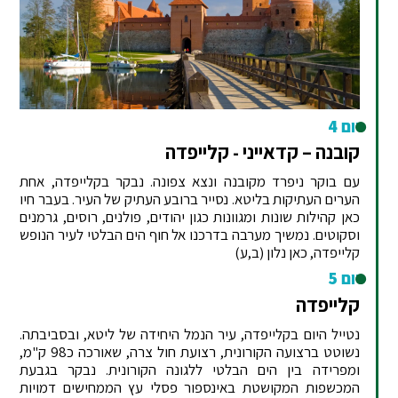
יום 4
קובנה – קדאייני - קלייפדה
עם בוקר ניפרד מקובנה ונצא צפונה. נבקר בקלייפדה, אחת
הערים העתיקות בליטא. נסייר ברובע העתיק של העיר. בעבר חיו
כאן קהילות שונות ומגוונות כגון יהודים, פולנים, רוסים, גרמנים
וסקוטים. נמשיך מערבה בדרכנו אל חוף הים הבלטי לעיר הנופש
קלייפדה, כאן נלון (ב,ע)
יום 5
קלייפדה
נטייל היום בקלייפדה, עיר הנמל היחידה של ליטא, ובסביבתה.
נשוטט ברצועה הקורונית, רצועת חול צרה, שאורכה כ98 ק"מ,
ומפרידה בין הים הבלטי ללגונה הקורונית. נבקר בגבעת
המכשפות המקושטת באינספור פסלי עץ הממחישים דמויות