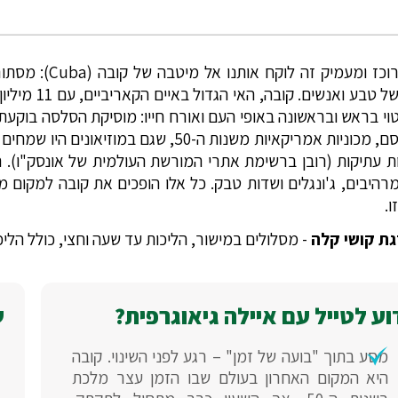
טיול מרוכז ומע
מיוחד של טב
טוי בראש ובראשונה באופי העם ואורח חייו: מוסיקת הסלסה בוקע
המפורסם, מכוניות אמריקאיות משנות ה-50, 
ת עתיקות (רובן ברשימת אתרי המורשת העולמית של אונסק"ו).
מרהיבים, ג'ונגלים ושדות טבק. כל אלו הופכים את קובה למקום מ
ו.
ת קושי קלה
- מסלולים במישור, הליכות עד שעה וחצי, כולל הליכות בעיר. י
ע לטייל עם איילה גיאוגרפית?
ש
מסע בתוך "בועה של זמן" – רגע לפני השינוי. קובה
היא המקום האחרון בעולם שבו הזמן עצר מלכת