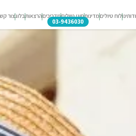
דותינו
לוח טיולים
מדינות
סוגי טיולים
מדריכים
הרצאות
בלוג
צור קש
03-9436030