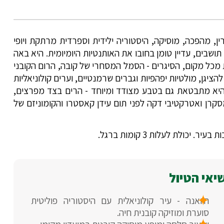
מיק זה לוקח אותנו אל מיטבה של קובה (Cuba): מסתורין, מהפכה, מוסיקה, היסטוריה ילידית וספרדית מרתקת ויופי
ע ואנשים. קובה, האי הגדול באיים הקאריביים, עם 11 מיליון תושבים, עדיין טומן בחובו את האותנטיות היומיומית. היא באה
ת מכל מקום, הסיגרים - הסמל המסחרי של קובה, הרום הקובני
שגם במוזיאונים היו שמחים להציגן, מולטיות יפהפיות וגברים שרמנטיים, וערים קולוניאליות
 היא מתבטאת גם בטבע מצודד ומיוחד - הרים בצד מפרצים,
סקרן ואטרקטיבי דקה לפני תום עידן קאסטרו והקומוניזם של
כולת לעלות 3 קומות ברגל.
יאי הטיול
הוואנה - עיר קולוניאלית עם היסטוריה פוליטית
סוערת ומוזיקה קובנית חיה.