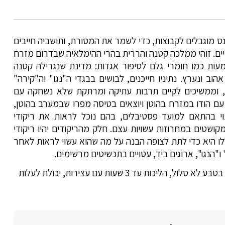
ס מוגבלים לקבוצות, כדי לשמר את המסורת, ותושביה חייבים
ים. זוהי ממלכה קטנה והררית בהרי ההימלאיה שבדרום מזרח
מעות כמו חומרי גלם לסיפור אגדות: מדינת שנגרילה קטנה
ב ונערץ. נתיניו חייכנים, לבושים בבגדי ה"נגו" וה"קירה"
י, וממשיכים לקיים תרבות עתיקה ומרתקת שלא נשחקה עם
 עם הודו במזרח בהוטן ויוצאים בטיסה מפרו שבמערב בהוטן,
( עד 8 שעות).הטיול לבהוטן בנוי בהתאם למועד פסטיבלים, בהם נוכל לראות את ריקודי
קושטים במחרוזות עשויות עצם. חלק מהריקודים יהיו ריקודי
ו היא כדי לתת לצופה הבנה על מה שהוא עשוי לראות לאחר
ו"הנגו", ארוגים ביד, עטויים בתכשיטים מרשימים.
- מסלולים עם עליות וירידות, כולל מדרגות, חלק בטבע לא סלול, הליכות עד 3 שעות עם עצירות, יכולת לעלות