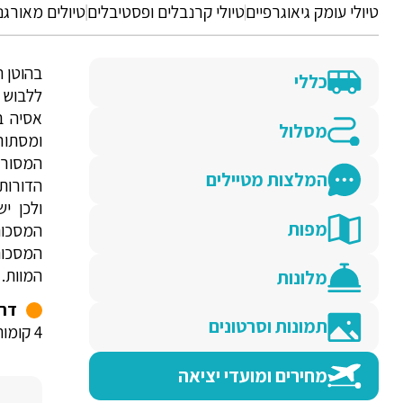
טיולי עומק גיאוגרפיים
טיולי קרנבלים ופסטיבלים
טיולים מאורגנ
בהוטן 
כללי
ללבוש 
אסיה ב
מסלול
ומסתור
המסורת
המלצות מטיילים
הדורות
מפות
המסכות
המסכות
המוות. 
מלונות
דרג
תמונות וסרטונים
4 קומות ברגל.
מחירים ומועדי יציאה