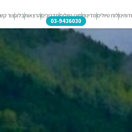
דותינו
לוח טיולים
מדינות
סוגי טיולים
מדריכים
הרצאות
בלוג
צור קש
03-9436030