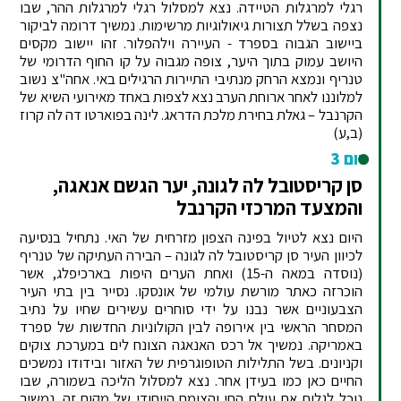
רגלי למרגלות הטיידה. נצא למסלול רגלי למרגלות ההר, שבו
נצפה בשלל תצורות גיאולוגיות מרשימות. נמשיך דרומה לביקור
ביישוב הגבוה בספרד - העיירה וילהפלור. זהו יישוב מקסים
היושב עמוק בתוך היער, צופה מגבוה על קו החוף הדרומי של
טנריף ונמצא הרחק מנתיבי התיירות הרגילים באי. אחה"צ נשוב
למלוננו לאחר ארוחת הערב נצא לצפות באחד מאירועי השיא של
הקרנבל – גאלת בחירת מלכת הדראג. לינה בפוארטו דה לה קרוז
(ב,ע)
יום 3
סן קריסטובל לה לגונה, יער הגשם אנאגה,
והמצעד המרכזי הקרנבל
היום נצא לטיול בפינה הצפון מזרחית של האי. נתחיל בנסיעה
לכיוון העיר סן קריסטובל לה לגונה – הבירה העתיקה של טנריף
(נוסדה במאה ה-15) ואחת הערים היפות בארכיפלג, אשר
הוכרזה כאתר מורשת עולמי של אונסקו. נסייר בין בתי העיר
הצבעוניים אשר נבנו על ידי סוחרים עשירים שחיו על נתיב
המסחר הראשי בין אירופה לבין הקולוניות החדשות של ספרד
באמריקה. נמשיך אל רכס האנאגה הצונח לים במערכת צוקים
וקניונים. בשל התלילות הטופוגרפית של האזור ובידודו נמשכים
החיים כאן כמו בעידן אחר. נצא למסלול הליכה בשמורה, שבו
נוכל לגלות את עולם החי והצומח הייחודי של מקום זה. נמשיך