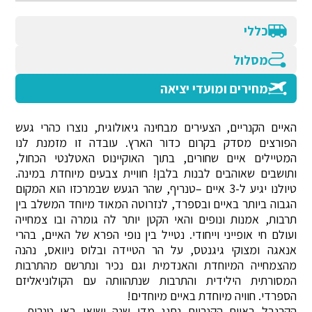
כללי
מסלול
מחירים ומועדי יציאה
האיים הקנריים, הצעירים מבחינה גיאולוגית, נוצרו כהרי געש
הפורצים מסדק בקרום כדור הארץ. עובדה זו מזמנת לנו
המטיילים איים שחורים, בתוך האוקיינוס האטלנטי הכחול,
ותושבים שאוהבים לבנות בלבן! חוויית צבעים מיוחדת במינה.
טיולנו יגיע ל-3 איים –טנריף, שהר הגעש שבמרכזו הוא המקום
הגבוה ביותר באיים ובספרד, לנזרוטה המאוד מיוחד המשלב בין
תרבות, אמנות ונופים והאי הקטן יותר לה גומרה ובו צמחייה
ועולם חי אופייני וייחודי. נטייל בין נופי הפרא של האיים, בהרי
אנאגה ומצוקי גיגנטס, על הר הטיידה ובלוס ניוואס, נהנה
מהצמחייה המיוחדת והאנדמית וגם נכיר ונתרשם מהתרבות
המסורתית הילידית והתרבות שנתהוותה עם הקולוניאליזם
הספרדי. חוויה מיוחדת באיים מיוחדים!
הקרנבל באיים הקנריים נחגג מדי שנה ושיאו באי טנריף –