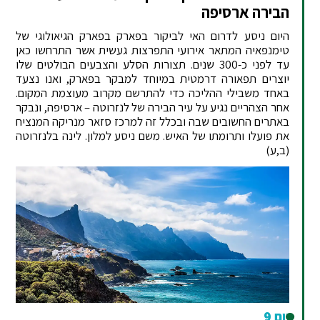
הבירה ארסיפה
היום ניסע לדרום האי לביקור בפארק בפארק הגיאולוגי של
טימנפאיה המתאר אירועי התפרצות געשית אשר התרחשו כאן
עד לפני כ-300 שנים. תצורות הסלע והצבעים הבולטים שלו
יוצרים תפאורה דרמטית במיוחד למבקר בפארק, ואנו נצעד
באחד משבילי ההליכה כדי להתרשם מקרוב מעוצמת המקום.
אחר הצהריים נגיע על עיר הבירה של לנזרוטה – ארסיפה, ונבקר
באתרים החשובים שבה ובכלל זה למרכז סזאר מנריקה המנציח
את פועלו ותרומתו של האיש. משם ניסע למלון. לינה בלנזרוטה
(ב,ע)
יום 9