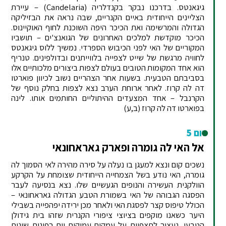
גיגאנטס. בדרכנו נבקר בקנדלריה (Candelaria) – עיירת
הצליינים הייחודית באיים הקנריים, שבה נראה את הבזיליקה
הגדולה והמרשימה ואת הכיכר היפה השוכנת לחוף האוקיינוס.
הכיכר מוקדשת למלכים האחרונים של הגואנצ'ים – תושביו
המקוריים של האי לפני הכיבוש הספרדי. נמשיך ללוס גיגאנטס
לחוויה מרגשת של שייט לצפייה בלווייתנים ובדולפינים. טנריף
הוא אחד המקומות הטובים בעולם לצפות ביצורים מלכותיים אלו
בסביבתם הטבעית. בשעות אחר הצהריים נשוב לכיוון פוארטו
דה לה קרוז. לאחר ארוחת הערב נצא לצפות בחלק נוסף של
הקרנבל – אחד המצעדים ההיתוליים החותמים אותו. לינה
בפוארטו דה לה קרוז (ב,ע)
יום 5
אל האי לה גומרה ופארק גאראחונאי
נשכים קום ונצא למעגן בו נעלה על סירה מהירה לאי הסמוך לה
גומרה, האי נודע בשל הצמחייה הייחודית שצומחת על הקרקע
הוולקנית העשירה והנופים הגעשיים שלו. נצא בנסיעה לעבר
הפסגה הגבוהה של האי בשמורת הטבע הגדולה גאראחונאי –
הכולל טיפוס קצר לפסגת האי ולאחר מכן ירידה יפהפייה בשבילי
היער כשאנו מוקפים בציוצי ציפורי הקנרית שזהו בית גידולן
הטבעי. נעצור לתצפיות על עמקים עמוקים וים בפינות שונות