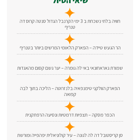
שיאי הטיול
חוויה בלתי נשכחת ב 3 ימי הקרנבל הגדול סנטה קרוס דה
טנריף
הר הגעש טיידה – הפארק הלאומי המרשים ביותר בטנריף
שמורת גאראחונאי באי לה גומרה – יער גשם קסום מהאגדות
הפארק הוולקני טימנפאיה בלנזרוטה – הליכה בתוך לבה
קפואה
הכפר מסקה – תצפיות דרמטיות ונסיעה הרפתקנית
סן קריסטובל דה לה לגונה – עיר קולוניאלית יפהפייה ומורשת