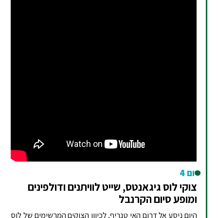
יום 4
צוקי לוס גיגאנטס, שייט לוויתנים ודולפינים
ומופע סיום הקרנבל
היום ניסע אל דרום האי טנריף, לכיוון הצוקים המרשימים של לוס