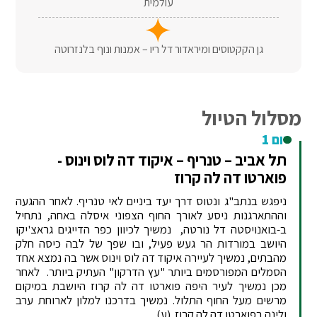
עולמית
גן הקקטוסים ומיראדור דל ריו – אמנות ונוף בלנזרוטה
מסלול הטיול
יום 1
תל אביב – טנריף – איקוד דה לוס וינוס -
פוארטו דה לה קרוז
ניפגש בנתב"ג ונטוס דרך יעד ביניים לאי טנריף. לאחר ההגעה
וההתארגנות ניסע לאורך החוף הצפוני איסלה באחה, נתחיל
ב-בואנויסטה דל נורטה, נמשיך לכיוון כפר הדייגים גראצ'יקו
היושב במורדות הר געש פעיל, ובו שפך של לבה כיסה חלק
מהבתים, נמשיך לעיירה איקוד דה לוס וינוס אשר בה נמצא אחד
הסמלים המפורסמים ביותר "עץ הדרקון" העתיק ביותר. לאחר
מכן נמשיך לעיר היפה פוארטו דה לה קרוז היושבת במיקום
מרשים מעל החוף התלול. נמשיך בדרכנו למלון לארוחת ערב
ולינה בפוארטו דה לה קרוז. (ע)