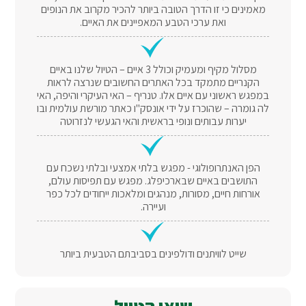
מאמינים כי זו הדרך הטובה ביותר להכיר מקרוב את הנופים
ואת ערכי הטבע המאפיינים את האיים.
מסלול מקיף ומעמיק וכולל 3 איים – הטיול שלנו באיים
הקנריים מתמקד בכל האתרים החשובים שנרצה לראות
במפגש ראשוני עם איים אלו. טנריף – האי העיקרי והיפה, האי
לה גומרה – שהוכרז על ידי אונסק"ו כאתר מורשת עולמית ובו
יערות עבותים ונופי בראשית והאי הגעשי לנזרוטה
הפן האנתרופולוגי - מפגש בלתי אמצעי ובלתי נשכח עם
התושבים באיים שבארכיפלג. מפגש עם תפיסות עולם,
אורחות חיים, מסורות, מנהגים ומלאכות ייחודים לכל כפר
ועיירה.
שייט לוויתנים ודולפינים בסביבתם הטבעית ביותר