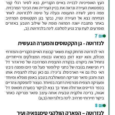
העץ האופייניות לבנייה באיים הקנריים, נצא לסיור רגלי קצר
בסמטאות העיירה ונראה את בניין העירייה ואת הכיכר המרכזית.
מפה ניסע לשדה התעופה ונעלה על טיסה ללנזרוטה. לאחר
הנחיתה נצא אל העיירה טגיז, נבקר בגן הקקטוסים המרהיב
באתר מחצבה ישנה המהווה מופת של שילוב הטבע באזורים
מופרעים. לעת ערב נגיע למלוננו. לינה בלנזרוטה. (ב,
יום 7
לנזרוטה - גן הקקטוסים והמערה הגעשית
האי לנזרוטה מרוחק קצת משאר קבוצת האיים הקנריים והמזרחי
מכולם, והוא יוצא דופן במראהו ובנופיו המצולקים והייחודיים.
נתחיל את ביקורנו בנקודת התצפית המרהיבה של מיראדור דל
ריו הנישאת בגובה של כחצי קילומטר מעל פני הים וממנה ניבט
האי כולו גם איי הארכיפלג צ'יניז'ו. גם כאן נעלה לתצפית אותו
הגה ותכנן סזאר מנריקה המשתלבת בטבע באופן מופלא ומיוחד
ומעניקה תצפית פנורמית רחבה במיוחד. נעצור להפסקת צהריים
בכפר הדייגים אורזולה ואחר כך נצא לביקור במערת חמאוס דל
אגווה, בריכה וולקנית טבעית אותה עיצב סזאר מנריקה כאתר
ביקור תיירותי מרהיב. לינה בזלנרוטה (ב,ע)
יום 8
לנזרוטה – הפארק הוולקני טימנפאיה ועיר