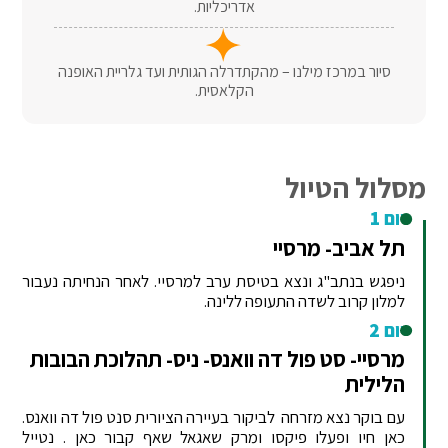
אדריכליות.
סיור במרכז מילנו – מהקתדרלה הגותית ועד גלריית האופנה
הקלאסית.
מסלול הטיול
יום 1
תל אביב- מרסיי
ניפגש בנתב"ג ונצא בטיסת ערב למרסיי. לאחר הנחיתה נעבור
למלון קרוב לשדה התעופה ללינה.
יום 2
מרסיי- סט פול דה וואנס- ניס- תהלוכת הבובות
הלילית
עם בוקר נצא מזרחה לביקור בעיירה הציורית סנט פול דה וואנס.
כאן חיו ופעלו פיקסו ומרק שאגאל שאף קבור כאן . נטייל