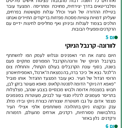
ואזרחים כל השנה. רבות מהבובות מציגות אישים פוליטים
וסלבריטאים בדרך יצירתית, מחויכת ומתריסה . המצעד עובר
בטיילת ההדורה של העיר וכולל עגלות מקושטות בפרחים,
שעליהן דמויות עטויות מסכות מפזזות בריקודים. התיירים ואנחנו
הולכים בצמוד לעגלות וביניהן ואף מחליפים לחיצות ידיים עם
הרקדנים ומפעילי הבובות.
יום 5
לוורונה- קרנבל הניוקי
היום נחצה את הרי האפנינים ונגלוש לעמק הפו להשתתף
בקרנבל הניוקי של וורונה.הקרנבל המפורסם מתקיים פעם
בשנה, בסוף עונת הקרנבלים בעולם הקתולי, והתחלת צום
ה"לנט". נצא אל כיכר ברה, בה נמצאת ה"ארנה", האמפיתיאטרון
הרומי הגדול של העיר. כאן עובר המצעד ההגדול אותו מוביל
"פאפא דה ניוקי" הדומה לסנטה קלאוס. פאפא מעוטר בזקן לבן,
חבוש במצנפת אדומה ולבוש מכנסיים בצבע שנהב, מצלצלות
בתריסר פעמונים. לרגליו מגפי עור לבנים, מעוטרות בפונפונים
מצמר אדום. על גבו חטוטרת שצורתה כצורת ניוקי ובידו מזלג
ענק ובקצהו ניוקי.בתהלוכה משתתפים אלפי אצילי העיר
בתלבושות מסורתיות, רקדנים, אורחים מהעולם, תזמורות
ורקדנים. נלון באזור
יום 6