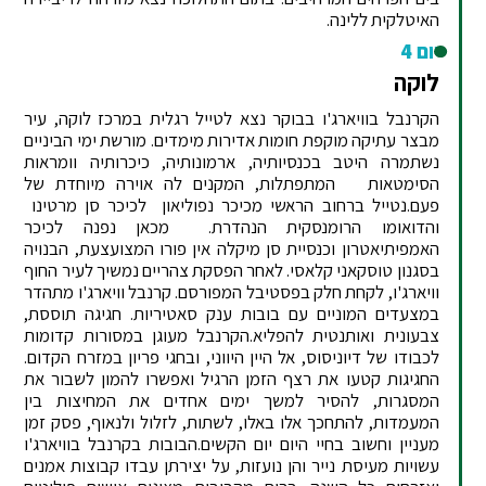
האיטלקית ללינה.
יום 4
לוקה
הקרנבל בוויארג'ו בבוקר נצא לטייל רגלית במרכז לוקה, עיר
מבצר עתיקה מוקפת חומות אדירות מימדים. מורשת ימי הביניים
נשתמרה היטב בכנסיותיה, ארמונותיה, כיכרותיה וומראות
הסימטאות המתפתלות, המקנים לה אוירה מיוחדת של
פעם.נטייל ברחוב הראשי מכיכר נפוליאון לכיכר סן מרטינו
והדואומו הרומנסקית הנהדרת. מכאן נפנה לכיכר
האמפיתיאטרון וכנסיית סן מיקלה אין פורו המצועצעת, הבנויה
בסגנון טוסקאני קלאסי. לאחר הפסקת צהריים נמשיך לעיר החוף
וויארג'ו, לקחת חלק בפסטיבל המפורסם. קרנבל וויארג'ו מתהדר
במצעדים המוניים עם בובות ענק סאטיריות. חגיגה תוססת,
צבעונית ואותנטית להפליא.הקרנבל מעוגן במסורות קדומות
לכבודו של דיוניסוס, אל היין היווני, ובחגי פריון במזרח הקדום.
החגיגות קטעו את רצף הזמן הרגיל ואפשרו להמון לשבור את
המסגרות, להסיר למשך ימים אחדים את המחיצות בין
המעמדות, להתחכך אלו באלו, לשתות, לזלול ולנאוף, פסק זמן
מעניין וחשוב בחיי היום יום הקשים.הבובות בקרנבל בוויארג'ו
עשויות מעיסת נייר והן נועזות, על יצירתן עבדו קבוצות אמנים