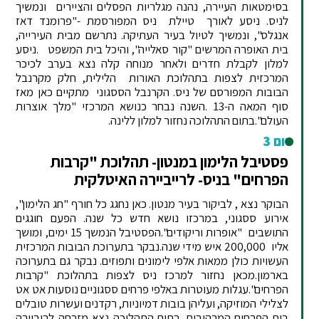
בסימטאות העיירה, נהנה מגלריות הפסלים והציירים ונמשיך
לניס. ניסע לאורך טיילת ניס המפורסמת -"פרומנד דאז
אנגלס", ונמשיך לטיול בעיר העתיקה. נתרשם מבית העירייה,
בית האופרה המרשים "קור סאלייה", והיכל בית המשפט .ניסע
למלון לקבלת חדרים ולאחר מנוחה קלה נצא בערב לכיכר
המרכזית לצפות בתהלוכת האורות הלילית, חלק מקרנבל
הבובות המפורסם של ניס. הקרנבל הססגוני מתקיים כאן מאז
סוף המאה ה-13 .השנה נבחר כנושא המרכזי "מלך אוצרות
העולם".בתום התהלוכה נחזור למלון ללינה.
יום 3
פסטיבל הלימון במנטון- תהלוכת "קרבות
הפרחים" בניס- לרייביירה האיטלקית
הבוקר נצא , לביקור בעיר מנטון. כאן נחגג כל חורף "חג הלימון",
אירוע ססגוני, במרכזו נושא חדש כל שנה. הפעם חוגגים
התושבים "אופרות וריקודים".הפסטיבל הנמשך 15 ימים, ומושך
אליו 200,000 איש מידי שנה.נבקר בתערוכת הבובות המרכזית
העשויות כולן ממאות אלפי לימונים ותפוזים. נבקר גם בתערוכה
בארמון.מכאן נחזור למרכז ניס לצפות בתהלוכת "קרבות
הפרחים".עגלות מעוטרות באלפי פרחים ססגוניים נוסעות אט אט
לצלילי המוזיקה, ועליהן בובות דמיוניות, רקדנים ועשרות טובלים
בים הפרחים המרהיבים. בתום התהלוכה נצא מזרחה לריביירה