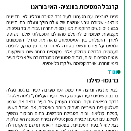
קרנבל המסיכות בוונציה- האי בוראנו
פנינו לוונציה. עם הגעתנו לעיר נרד לסירה ונפליג לאי הדייגים
מוראנו- שמורת טבע אנושית של עולם הולך ונעלם. בתי דייגים
צבעוניים ונשים הרוקמות מגוון מפות תחרה ועבודות בד נוספות.
מקצועות שעומדים להיעלם מהעולם הטכנולוגי שלנו. נשוטט
לאורך התעלות, בין הסימטאות, נראה את מגדלי הפעמונים
הנוטים על צידם ונשוט בסירה לאיזור כיכר סן מרקו, לחגיגה
העממית הגדולה מכולם; אלפי מקומיים בתחפושות מושקעות,
עוטים מסיכות יפות, בגדים ססגוניים מהגרדרובה של אצילי העיר
בימי זוהרה. אוירה קסומה של קרנבל אמיתי.
יום 7
ברגמו- מילנו
נצא מונציה ונחצה את עמק הפו מערבה לעיר ברגמו. נעלה
ברכבת שיניים לעיר העתיקה, היא העיר העליונה,"צ'יטה אלטה".
נבקר בפיאצה וקיה- המרכז העתיק של העיר. נראה את ארמון
השלטון-בית העירייה העתיק ביותר באיטליה, את מגדל השעון
,קפלת קוליאוני ובית הטבילה המרשים. בתום הביקור נמשיך
למילנו. עם הגיענו לבירת צפון איטליה ובירת האופנה האיטלקית
נצא לטייל בעיר המעניינת. בפיאצה דואומו תרשם מהקתדרלה
הגותית המפורסמת, מהגדולות והמצועצעות בעולם. נמשיך