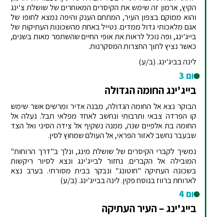
הקיץ, ארמון זה שימש את הקיסרים המאוחרים של שושלת צ'ינג
והוא ממוקם בצפון העיר, המתחם הענק והיפה נמצא לחופו של
אגם מלאכותי גדול ממדים. נטייל באחת מהשכונות העתיקות של
בייג'ינג, ופה נוכל לראות את אופי החיים שהשתמר מאות בשנים,
כאשר נציץ לתוך החצרות המסקרנות.
לינה בביג'ינג. (ב/ע)
יום 3
בייג'ינג החומה הגדולה
הבוקר נצא אל החומה הגדולה, מבנה אדיר ומרשים אשר שימש
קו הפרדה צבאי ותרבותי ונחשב לאחד מפלאי תבל. נעלה אל
החומה בת אלפיים שנה, ממנה נשקיף אל צידה הסיני ואל הצד
שבעבר נחשב לאזור הפראי, אל העולם שמחוץ לסין.
נמשיך לקברי הקיסרים של שושלת מינג, ונלך ב"דרך הרוחות"
המובילה אל הקברים. נחזור לבייג'ינג ונצא לסיור ריקשות
בשכונה העתיקה "חוטונג" ונבקר בבית מסורתי. בערב נצא
לארוחת ברווז בנוסח פקין. לינה בבייג'ינג. (ב/ע)
יום 4
בייג'ינג – העיר העתיקה