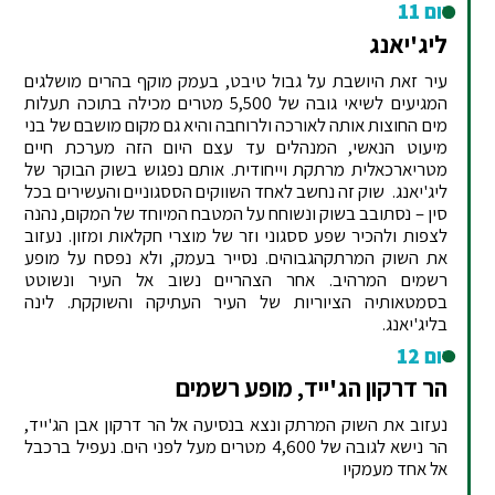
יום 11
ליג'יאנג
עיר זאת היושבת על גבול טיבט, בעמק מוקף בהרים מושלגים
המגיעים לשיאי גובה של 5,500 מטרים מכילה בתוכה תעלות
מים החוצות אותה לאורכה ולרוחבה והיא גם מקום מושבם של בני
מיעוט הנאשי, המנהלים עד עצם היום הזה מערכת חיים
מטריארכאלית מרתקת וייחודית. אותם נפגוש בשוק הבוקר של
ליג'יאנג. שוק זה נחשב לאחד השווקים הססגוניים והעשירים בכל
סין – נסתובב בשוק ונשוחח על המטבח המיוחד של המקום, נהנה
לצפות ולהכיר שפע ססגוני וזר של מוצרי חקלאות ומזון. נעזוב
את השוק המרתקהגבוהים. נסייר בעמק, ולא נפסח על מופע
רשמים המרהיב. אחר הצהריים נשוב אל העיר ונשוטט
בסמטאותיה הציוריות של העיר העתיקה והשוקקת. לינה
בליג'יאנג.
יום 12
הר דרקון הג'ייד, מופע רשמים
נעזוב את השוק המרתק ונצא בנסיעה אל הר דרקון אבן הג'ייד,
הר נישא לגובה של 4,600 מטרים מעל לפני הים. נעפיל ברכבל
אל אחד מעמקיו