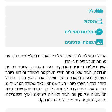
כללי
מסלול
המלצות מטיילים
תמונות וסרטונים
הטיול המושלם לסין: שילוב של כל האתרים הקלאסיים בסין, עם
פנינות הטבע היפות ביותר!
העיר בייג'ינג ואתריה המרתקים: העיר האסורה, החומה הסינית
הגדולה; העיר שיאן ואתר חיילי הטרקוטה המיוחד והידוע ביותר
בעולם; גבעות הקארסט של גווילין ויאנג שואו; הכרך הגדול
ביותר בכדור הארץ כיום - העיר שנגחאי; לצד שמורת הטבע ידינג
בטיבט אשר נפתחה רק לאחרונה לביקור; מחוז יונאן שהוא מחוז
המיעוטים של סין עם העיר הציורית ליג'יאנג וארץ השנגרילה.
מרתק, מגוון, יפה ומעל לכל מהנה ומרתק!!