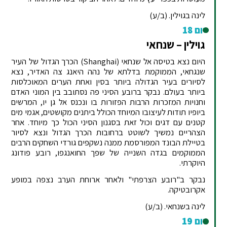
לינה בגוילין. (ב/ע)
יום 18
גוילין – שנחאי
היום נצא בטיסה אל שנחאי (Shanghai) הכרך הגדול של העיר
שנגחאי, הממוקמת בדלתא של נהה היאנג צה האדיר, נצא
לסיורים בעיר הגדולה ביותר בסין ואחת הערים המאוכלסות
ביותר בעולם. נבקר ברובע הסיני פה נסתובב בין המוני האדם
וחנויות המזכרות הרבות הפזורות בו ונכנס אל גן יו, המרשים
ביופיו תודות לעיצובו המיוחד הכולל ביתנים מקושטים, אגמי מים
קטנים עם דגים וכול זאת בסגנון הסיני הכול כך מיוחד. אחר
הצהריים נמשיך לשוטט ברחובות הכרך הגדול ונצא לסיור
בטיילת הבונד המפורסמת ממנה נשקפים גורדי השחקים הרבים
הממוקמים בגדה השנייה של שפך החואנגפו, רובע פודונג
היוקרתי.
נבקר ב"רובע הצרפתי" ולאחר ארוחת הערב נצפה במופע
אקרובטיקה.
לינה בשנחאי. (ב/ע)
יום 19