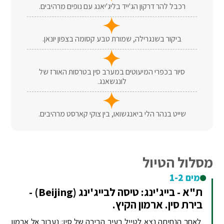
רכבל להר דרקון הג'ייד בליג'יאנג עם נופים מרהיבים.
ביקור בשנגרילה, שמורת טבע קסומה בצפון יונאן.
סיור בכפרי המיעוטים במערב סין בטרסות האורז של
לונגשאנג.
שייט בנהר הלי ביאנגשואו, בין צוקי קארסט מרהיבים.
מסלול הטיול
ימים 1-2
ת"א - בייג'ינג: טיסה לבייג'ינג (Beijing) -
בירת סין. ארמון הקיץ.
לאחר הנחיתה נצא לטייל בעיר הבירה של סין: נעבור אל ארמון