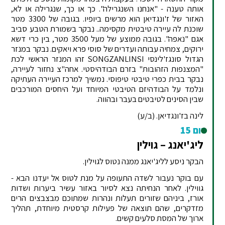
אותה טענה - "אנחנו השנגרילה". כך או כך, שנגרילה או לא,
האזור של ז'ונגדיאן הוא מרשים ביופיו. בגובה של 3300 מטר
שוכנת לה עיירה טיבטית מקסימה.. נבקר בשמורת הטבע סביב
אגם "נאפה". בגובה ממוצע של מעל 3500 מטר, בין כרי דשא
ירוקים, צמחיה עבותה ועדרים של סוסי פרא ויאקים. נבקר במנזר
הגדול סונגז'לינסי SONGZANLINSI זהו המנזר הראשי לכת
"המצנפות הזהובות" בזרם הבודהיסטי. אחה"צ נחזור לעיירה,
נבקר בבית כפרי טיבטי טיפוסי. נמשיך למרכז העיירה העתיקה
ונלמד על הבודהיזם הטיבטי המיוחד ועל היחסים המורכבים
שבין הסינים לטיבטים בעבר ובהווה.
לינה בז'ונגדיאן. (ב/ע)
יום 15
ליג'יאנג – גוילין
הבקר ניסע לליג'יאנג ממנה נטוס לגוילין.
עם בוקר נעבור לשדה התעופה על מנת לטוס אל יעדנו הבא -
גווילין. לאחר הנחיתה נצא לסיור באזור עשיר ביערות ושדות
אורז, ביניהם שזורים תעלות ונהרות שמתוכם מבצבצים הרים
מזדקרים, שהם תוצאה של פעילות קרסטית מיוחדת, תהליך
ארוך של המסת סלעים קשים.