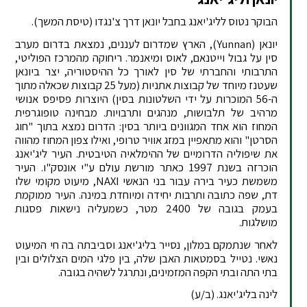
הבוקר נטוס לליג'יאנג בחבל יונאן דרך צ'נגדו (טיסת המשך).
יונאן (Yunnan), הארץ שמדרום לעננים, נמצאת בדרום מערב
סין על גבול וייטנאם, לאוס ומיאנמר. ריחוקה מהמרכז הפוליטי,
התרבותי והחברתי של סין לאורך כל ההיסטוריה, יצר ביונאן
שעטנז מיוחד של קבוצות אתניות (מעל 25 קבוצות שכאלה מתוך
ה-56 המוכרות על ידי השלטונות בסין) היוצרות פסיפס אנושי
מרהיב של תלבושות, מנהגים ותרבויות. מבחינה טופוגרפית
המחוז הוא אחד המגוונים ביותר בסין: הדרום נמצא בתוך "חוג
הסרטן" והוא מתאפיין במזג אוויר טרופי, ואילו צפון המחוז מהווה
את שיפוליה הדרומיים של ההימלאיה הטיבטית. העיר ליג'יאנג
הוכרזה בשנת 1997 כאתר מורשת עולם ע"י אונסק"ו. העיר
משמשת כעיר בירה עבור בני הנאשי NAXI, מיעוט מקומי שלו
דת, שפה כתובה ותרבות יחידה ומיוחדת במינה. העיר ממוקמת
בעמק בגובה של 2400 מטר, כשמעליה נישאות פסגות
מושלגות.
לאחר שנתמקם במלון, נסייר בליג'יאנג וסביבתה בה חי המיעוט
נאשי. נטייל בסמטאות האבן שלה, בין פלגי המים הצלולים ובין
בתי התה ובתי הקפה המזמינים, ונתרגל לשהיה בגובה.
לינה בליג'יאנג. (ב/ע)