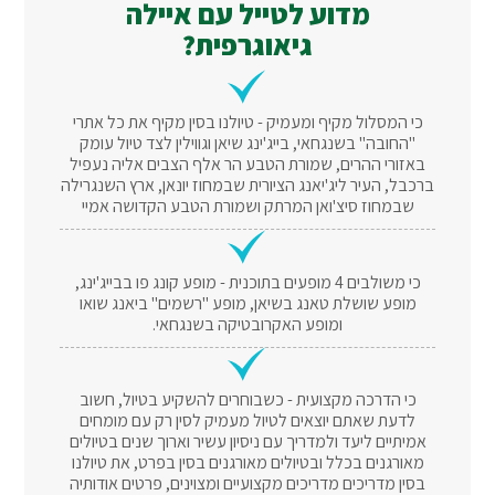
מדוע לטייל עם איילה
גיאוגרפית?
כי המסלול מקיף ומעמיק - טיולנו בסין מקיף את כל אתרי
"החובה" בשנגחאי, בייג'ינג שיאן וגווילין לצד טיול עומק
באזורי ההרים, שמורת הטבע הר אלף הצבים אליה נעפיל
ברכבל, העיר ליג'יאנג הציורית שבמחוז יונאן, ארץ השנגרילה
שבמחוז סיצ'ואן המרתק ושמורת הטבע הקדושה אמיי
כי משולבים 4 מופעים בתוכנית - מופע קונג פו בבייג'ינג,
מופע שושלת טאנג בשיאן, מופע "רשמים" ביאנג שואו
ומופע האקרובטיקה בשנגחאי.
כי הדרכה מקצועית - כשבוחרים להשקיע בטיול, חשוב
לדעת שאתם יוצאים לטיול מעמיק לסין רק עם מומחים
אמיתיים ליעד ולמדריך עם ניסיון עשיר וארוך שנים בטיולים
מאורגנים בכלל ובטיולים מאורגנים בסין בפרט, את טיולנו
בסין מדריכים מדריכים מקצועיים ומצוינים, פרטים אודותיה