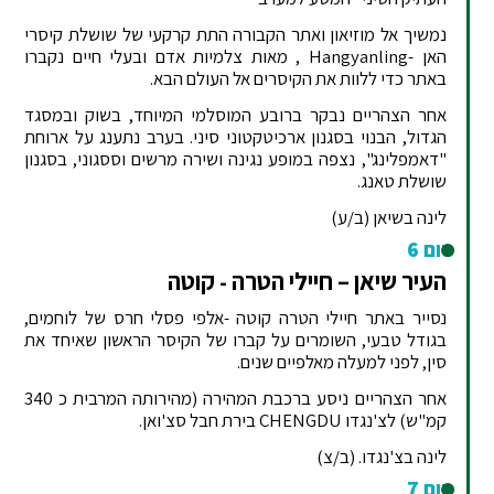
נמשיך אל מוזיאון ואתר הקבורה התת קרקעי של שושלת קיסרי
האן -Hangyanling , מאות צלמיות אדם ובעלי חיים נקברו
באתר כדי ללוות את הקיסרים אל העולם הבא.
אחר הצהריים נבקר ברובע המוסלמי המיוחד, בשוק ובמסגד
הגדול, הבנוי בסגנון ארכיטקטוני סיני. בערב נתענג על ארוחת
"דאמפלינג", נצפה במופע נגינה ושירה מרשים וססגוני, בסגנון
שושלת טאנג.
לינה בשיאן (ב/ע)
יום 6
העיר שיאן – חיילי הטרה - קוטה
נסייר באתר חיילי הטרה קוטה -אלפי פסלי חרס של לוחמים,
בגודל טבעי, השומרים על קברו של הקיסר הראשון שאיחד את
סין, לפני למעלה מאלפיים שנים.
אחר הצהריים ניסע ברכבת המהירה (מהירותה המרבית כ 340
קמ"ש) לצ'נגדו CHENGDU בירת חבל סצ'ואן.
לינה בצ'נגדו. (ב/צ)
יום 7