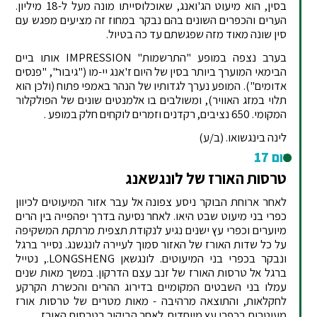
בסין, הוא מיעוט הג'ואנג, שאוכלוסייתו מונה מעל ל-18 מיליון.
הערים והכפרים השונים בהם נבקר במחוז זה מציעים מפגש עם
סין שונה מאוד מזה שפגשתם עד כה בטיול.
בערב נצפה במופע "התרשמות" IMPRESSION אותו ביים
הבימאי המוערך ביותר בסין של היום ז'אנג יי-מו ("גיבור", "פנסים
אדומים"). המופע נערך לגדותיו של הנהר באמפי פתוח (ולכן הוא
תלוי במזג האוויר), ומשולבים בו אלמנטים שונים של הפולקלור
המקומי. 650 נציבים, רקדנים וזמרים לוקחים חלק במופע .
לינה בינגשואו. (ב/ע)
יום 17
טרסות האורז של לונגשאנג
לאחר ארוחת הבוקר ניסע צפונה אל עבר אזור המיעוטים לכיוון
כפרי בני מיעוט שבט היאו. לאחר נסיעה בדרך יפהפייה בין הרים
מיוערים וכפרי עץ ישנים נגיע לנקודת תצפית מרתקת המשקיפה
על כל שדות האורז של האזור סמוך לעיירה לונגשנג. נסייר ברגל
ונבקר בכפרי בני המיעוטים. לונגשאן LONGSHENG., נטייל
ברגל אל טרסות האורז של זנב עצם הדרקון. במשך מאות שנים
עמלו בני השבטים המקומיים בדירוג ההרים והכשרת הקרקע
לחקלאות, והתוצאה מרהיבה - מאות מטרים של טרסות אורז
מעוטרות בכפרי עץ מיוחדים. לאחר הביקור בטרסות האורז.