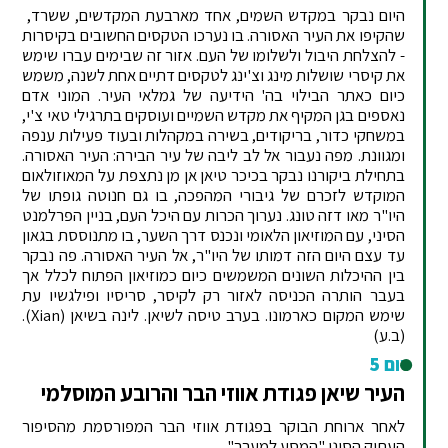
היום נבקר במקדש השמים, אחד מארבעת המקדשים, ששרד,
שהקיפו את העיר האסורה. בו נערכו הטקסים החשובים בקיסרות
- להצלחת היבול ולשלומו של העם. אזור זה שבימים עברו שימש
את קיסרי שושלות מינג וצ'ינג לטקסים דתיים אחת לשנה, משמש
כיום כאתר הבילוי בה' הידיעה של גמלאי העיר. המוני אדם
נאספים בגן המקיף את מקדש השמיים ועוסקים בתרגילי טאי צ'י,
במשחקי כדור, בריקודים, בשירה במקהלות ובעוד פעילות ענפה
ומגוונת. מפה נעבור אל לב ליבה של עיר הבירה: העיר האסורה.
בתחילת ביקורנו נבקר בכיכר טיאן אן מן נתצפת על המאוזולאום
המוקדש לזכרם של גיבורי המהפכה, בו גם חנוטה גופתו של
היו"ר מאו דזה טונג. נערוך הכרות עם היכל העם, בניין הפרלמנט
הסיני, עם המוזיאון הלאומי ונכנס דרך השער, בו מתנוססת בגאון
עד עצם היום הזה דמותו של היו"ר, אל העיר האסורה. פה נבקר
בין ההיכלות השונים המשמשים כיום כמוזיאון הפתוח לכלל אך
בעבר הותרה הכניסה לאזור רק לקיסר, סריסיו ופילגשיו עת
שימש המקום כארמונו. בערב טיסה לשיאן. לינה בשיאן (Xian).
(ב.ע)
יום 5
העיר שיאן פגודת אווזי הבר והרובע המוסלמי
לאחר ארוחת הבוקר בפגודת אווזי הבר המפורסמת מהסיפור
העתיק הסיני "המסע למערב"