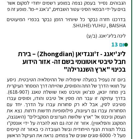
הגבוהים. נסייר בעמק נצפה במופע רשמים יחודי למקום אשר
בוים על ידי הבמאי הסיני עטור השבחים, "ג'אנג יי-מו". מופע זה פ
בדרכנו חזרה נבקר כל שיותיר הזמן נבקר בכפרי המיעוטים
YUHU , BAISHA וSHUHE.
לינה בליג'יאנג. (ב/ע)
יום 13
ליג'יאנג - ז'ונגדיאן (Zhongdian) – בירת
חבל טיבטי אוטונומי בשם זה- אזור הידוע
בכינוי "ארץ השנגרילה"
ביום זה נעפיל במעלה שיפוליה של ההימלאיה הטיבטית. ניסע
על תוואי הדרך של התה והסוסים, שהייתה דרך המסחר העיקרית
בין מחוז יונאן, סצ'ואן וטיבט מאז שושלת טאנג (618-907).
בדרך עתיקה זו עבר תה מסין אל טיבט והודו, וסוסים עברו
מטיבט לסין, אבל לא רק סחורות עברו על הדרך. יחד עם
הסחורות עברו גם רעיונות, פילוסופיות חדשות ודתות. נצא את
העמק וניכנס אל "ארץ שלושת הערוצים המקבילים" (היאנגצה,
המקונג והסלאווין). אזור זה זכה גם הוא להכרה על ידי אונסק"ו
בגלל תצורת הנוף הייחודית ובשל העובדה כי באזור זה קיימים
מעל ל- 6000 סוגים שונים של צמחים. נראה את העיקול הראשון