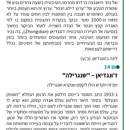
של נהר היאנגצה ברדתו מהרמה הטיבטית בשעת צהרים נגיע אל
שמורת הטבע של "ערוץ דילוג הנמר". ערוץ זה הוא העמוק ביותר
בעולם, כשהפרש הגובה בין הפסגות לבין המים עומד על לא
פחות מ-2000 מטר. נבקר בנקודת התצפית במקום בו לפי
האגדה קפץ הנמר אל הגדה השנייה. לאחר הביקור נמשיך
בנסיעה אל העיירה הטיבטית ז'ונגדיאן (Zhongdian), בה נכיר
את המיעוט הטיבטי, אחד המיעוטים המיוחדים ביותר בסין
וכנראה גם הבעייתיים ביותר (מבחינתם של הסינים) בגלל
דרישתם לעצמאות.
לינה בזונגדיאן. (ב/ע)
יום 14
ז'ונגדיאן – "שנגרילה"
יום זה יוקדש כולו לקסם שנקרא שנגרילה.
ב-1933 כתב הסופר ג'יימס הילטון את הרומן הנפלא "האופק
הנעלם". בספר תיאר הילטון עולם אגדה קסום, הוא קרא לו
שנגרילה. מאז הפך השם שנגרילה לשם דבר, מילה נרדפת לגן
עדן, עולם אגדות נסתר. הספר מבוסס על מסעותיו ומחקריו של
הבוטנאי הנודע ג'וזף רוק, שחקר את האזורים הללו של יונאן.
ז'ונגדיאן הייתה הראשונה להכריז על עצמה כעיירה שהיוותה את
מקור ההשארה לספר. בעקבותיה צמחו מקומות נוספים ולכולם