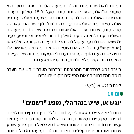
במחוז גואנגשי. במחוז זה גר המיעוט הגדול ביותר בסין, הוא
מיעוט הג'ואנג, שאוכלוסייתו מונה מעל ל-18 מיליון. הערים
והכפרים השונים בהם נבקר במחוז זה מציעים מפגש עם סין
שונה מאוד מזו שפגשתם עד כה בטיול. נוף של הרי קארסט
מרשימים, שדות אורז אינסופיים וכפרים של בני המיעוטים
השונים. עם הנחיתה בעיר גווילין נחבור לאוטובוס וניסע לעיר
ינגשואו השוכנת על עיקול נהר הלי. נ העיירה הקסומה יאנגשואו
(Yangshuo), בה נבלה את היומיים הבאים. מיקומה מאפשר לנו
חוויה ישירה עם הנוף המרהיב ועם בני המקום. מרכזה של העיירה
הוא מדרחוב קצר מלא חנויות, בתי קפה ומסעדות
בערב נצא למדרחוב המפורסם "ברחוב מערבי" בשעות הערב
הומה המדרחוב במאות מטיילים מקומיים וזרים.
לינה בינגשואו (ב/ע)
יום 16
ינגשואו, שייט בנהר הלי, מופע "רשמים"
היום נצא לשייט פסטורלי על נהר ה"לי", בין הצוקים התלולים,
נצפה במקומיים במלאכות הבוקר שלהם ובתאו המים לועס את
עשביית הנהר הצפופה. לאחר השייט נצא לטיול בתוך טבע שופע
שדות אורז וכפרים קטנים. באזור זה גר המיעוט הגדול ביותר