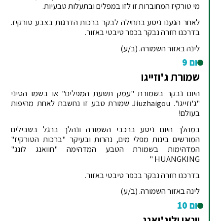
מי טורקיז המחוברות זו לזו במפלים ובתעלות טבעיות.
לאחר הגענו ניסע בתחילה לבקר ברכות הדרגות בצבע טורקיז.
בדרכנו חזרה נבקר בכפר טיבטי באזור.
לינה באזור השמורה. (ב/ע)
יום 9
שמורת ג'וזייגו
היום נבקר בשמורת "עמק תשעת המפלים" או בשמו הסיני
"ג'וזייגו". Jiuzhaigou שמורת טבע זו נחשבת לאחת מהיפות
בעולם!
במהלך היום ניסע ברכבי השמורה ונהלך ברגל בשבילים
המורשים בינות מפלי מים, נהרות ובעיקר "ברכות הטורקיז"
המדהימות בשמורת הטבע המדהימה "חוואנג לונג"
HUANGKING "
בדרכנו חזרה נבקר בכפר טיבטי באזור.
לינה באזור השמורה. (ב/ע)
יום 10
יונאן וליג'יאנג