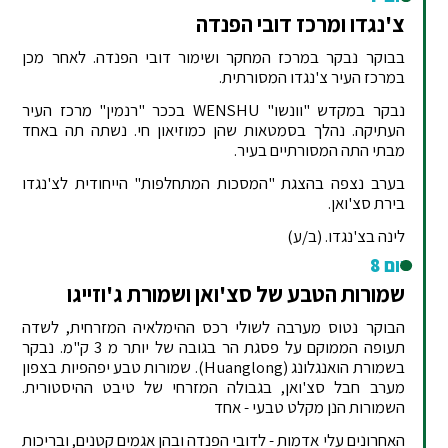
צ'נגדו ומרכז דובי הפנדה
בבוקר נבקר במרכז המחקר ושימור דובי הפנדה. לאחר מכן
במרכז העיר צ'נגדו המסורתית.
נבקר במקדש "וונשו" WENSHU בככר "רנמין" מרכז העיר
העתיקה. נהלך בסמטאות שהן כמוזיאון חי. נשתה תה באחד
מבתי התה המסורתיים בעיר.
בערב נצפה בהצגת "המסכות המתחלפות" הייחודית לצ'נגדו
בירת סצ'ואן.
לינה בצ'נגדו. (ב/ע)
יום 8
שמורות הטבע של סצ'ואן ושמורת ג'וזייגו
הבוקר נטוס מערבה לשולי רכס ההימלאיה המזרחית, לשדה
תעופה הממוקם על פסגת הר בגובה של יותר מ 3 ק"מ. נבקר
בשמורת הואנגלונג (Huanglong). שמורות טבע יפהפיות בצפון
מערב חבל סצ'ואן, בגבולה המזרחי של טיבט ההיסטורית.
השמורות הנן מקלט טבעי - אחד
האחרונים עלי אדמות - לדובי הפנדה ובהן אגמים קטנים, ובריכות