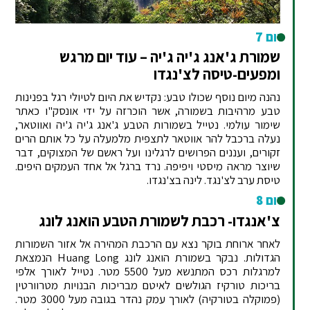
יום 7
שמורת ג'אנג ג'יה ג'יה – עוד יום מרגש
ומפעים-טיסה לצ'נגדו
נהנה מיום נוסף שכולו טבע: נקדיש את היום לטיולי רגל בפנינות
טבע מרהיבות בשמורה, אשר הוכרזה על ידי אונסק"ו כאתר
שימור עולמי. נטייל בשמורות הטבע ג'אנג ג'יה ג'יה ואווטאר,
נעלה ברכבל להר אווטאר לתצפית מלמעלה על כל אותם הרים
זקורים, ועננים הפרושים לרגלינו ועל ראשם של המצוקים, דבר
שיוצר מראה מיסטי ויפיפה. נרד ברגל אל אחד העמקים היפים.
טיסת ערב לצ'נגד. לינה בצ'נגדו.
יום 8
צ'אנגדו- רכבת לשמורת הטבע הואנג לונג
לאחר ארוחת בוקר נצא עם הרכבת המהירה אל אזור השמורות
הגדולות. נבקר בשמורת הואנג לונג Huang Long הנמצאת
למרגלות רכס המתנשא מעל 5500 מטר. נטייל לאורך אלפי
בריכות טורקיז הגולשים לאיטם מבריכות הבנויות מטרוורטין
(פמוקלה בטורקיה) לאורך עמק נהדר בגובה מעל 3000 מטר.