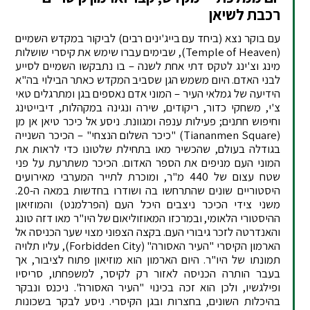
רכבת לשיאן
עם בוקר נצא (ביחד עם בייג'ינים רבים) לביקור במקדש השמיים
(Temple of Heaven), שבימים עברו שימש את קיסרי שושלות
מינג וצ'ינג לטקס דתי אחת לשנה – בו נתבקשו השמיים לסייע
לבני האדם. היום משמש הגן שסביב המקדש כאתר הבילוי בה"א
הידיעה של גמלאי העיר – המוני אדם נאספים בגן ומתרגלים טאי
צ'י, משחקי כדור, ריקודים, שירה ונגינה במקהלות, דיבייטינג
וחיפוש חתנים; פעילות ענפה ומגוונת. ניסע אל כיכר טיאן אן מן
(Tiananmen Square) "כיכר השלום הנצחי" – הכיכר השנייה
בגודלה בעולם, שהכשיר מאו בתחילת שלטונו כדי לראות את
המוני העם מניפים את הספר האדום. הכיכר משתרעת על פני
שטח עצום של 440 מ"ר, ומוכרת לתייר המערבי מאירועים
היסטוריים שונים שהתרחשו בה ושודרו בחדשות במאה ה-20.
משני צידי הכיכר ניצבים היכל העם (הפרלמנט) והמוזיאון
ההיסטורי הלאומי, ובמרכזו המאוזוליאום של היו"ר מאו דזה טונג
והאנדרטה לזכר גיבורי העם. בקצה הצפוני מצוי שער הכניסה אל
הארמון הקיסרי "העיר האסורה" (Forbidden City), עליו תלויה
תמונתו של היו"ר. היום הארמון הוא מוזיאון פתוח לציבור, אך
בעבר הותרה הכניסה לאזור רק לקיסר, למשפחתו, סריסיו
ופילגשיו, ולכן הוא זכה בכינוי "העיר האסורה". ניכנס ונבקר
בהיכלות השונים, בחצרות ובגן הקיסרי. ניסע לבקר בשכונות