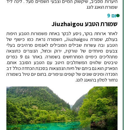
היערות מסביב, שיקשוק המיים וצבעי השמיים מעל . לינה ליד
שמורת הואנג לונג
יום 9
שמורת הטבע Jiuzhaigou
לאחר ארוחת בוקר, ניסע לבקר באחת משמורות הטבע היפות
בעולם, שמורת Jiuzhaigou, השמורה נראת כמו כישוף של
הטבע ובה עשרות שבילים המובילים לאגמים מרהיבים בעלי
צבעים מיוחדים של טורקיז, ירוק וכחול, הנוצרים כתוצאה
מתהליכים כימיים המתרחשים בשמורה. באתר גם 9 כפרים
טיבטים שלווים המשתלבים היטב עם הטבע הסובב אותם.
הפארק הוא גם ביתם של חיות הנמצאות בסכנת הכחדה כולל דב
הפנדה ומינים שונים של קופים וציפורים. בתום יום טיול בשמורה
נחזור למלון בהואנג לונג.