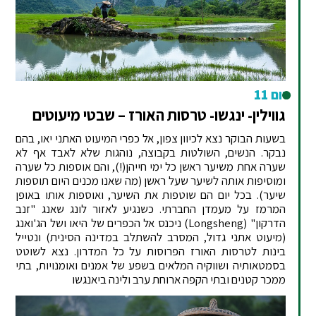
יום 11
גווילין- ינגשו- טרסות האורז – שבטי מיעוטים
בשעות הבוקר נצא לכיוון צפון, אל כפרי המיעוט האתני יאו, בהם
נבקר. הנשים, השולטות בקבוצה, נוהגות שלא לאבד אף לא
שערה אחת משיער ראשן כל ימי חייהן(!), והם אוספות כל שערה
ומוסיפות אותה לשיער שעל ראשן (מה שאנו מכנים היום תוספות
שיער). בכל יום הם שוטפות את השיער, ואוספות אותו באופן
המרמז על מעמדן החברתי. כשנגיע לאזור לונג שאנג "זנב
הדרקון" (Longsheng) ניכנס אל הכפרים של היאו ושל הג'ואנג
(מיעוט אתני גדול, המסרב להשתלב במדינה הסינית) ונטייל
בינות לטרסות האורז הפרוסות על כל המדרון. נצא לשוטט
בסמטאותיה ושווקיה המלאים בשפע של אמנים ואומנויות, בתי
ממכר קטנים ובתי הקפה ארוחת ערב ולינה ביאנגשו