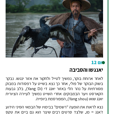
יום 12
יאנגשו והסביבה
לאחר ארוחת בוקר, נמשיך לטייל ולחקור את אזור ינגשו. נבקר
בשוק הבוקר של פולי, אחר כך נצא בשייט על רפסודות במבוק
מסורתיות על נהר הלי באזור יאנג די (Yang Di), בלב גבעות
הקארסט ויער הבמבוקים. אחרי השייט נמשיך לעיירה הציורית
יאנג שואו (Yang shou), המפורסמת ביופייה.
נצא לראות את הופעה "רשמים" בבימויו של הבמאי הסיני הידוע
ז'אנג יי מו, שלצד סרטים רבים שיצר הוא גם ביים את טקס