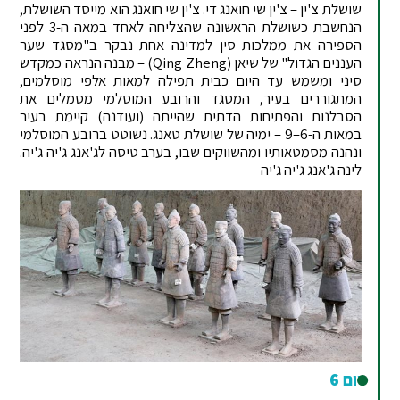
שושלת צ'ין – צ'ין שי חואנג די. צ'ין שי חואנג הוא מייסד השושלת,
הנחשבת כשושלת הראשונה שהצליחה לאחד במאה ה-3 לפני
הספירה את ממלכות סין למדינה אחת נבקר ב"מסגד שער
העננים הגדול" של שיאן (Qing Zheng) – מבנה הנראה כמקדש
סיני ומשמש עד היום כבית תפילה למאות אלפי מוסלמים,
המתגוררים בעיר, המסגד והרובע המוסלמי מסמלים את
הסבלנות והפתיחות הדתית שהייתה (ועודנה) קיימת בעיר
במאות ה-6–9 – ימיה של שושלת טאנג. נשוטט ברובע המוסלמי
ונהנה מסמטאותיו ומהשווקים שבו, בערב טיסה לג'אנג ג'יה ג'יה.
לינה ג'אנג ג'יה ג'יה
יום 6