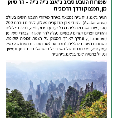
שמורות הטבע סביב ג'אנג ג'יה ג'יה – הר טיאן
מן, המצוק ודרך הזכוכית
העיר ג'אנג ג'יה ג'יה נמצאת באחד מאזורי הטבע היפים בעולם
(Avatar area): עמודי אבן מזדקרים מעלה, לעתים גובהם 200
מטר, שבראשם ולרגליהם גדל יער עד ירוק ונאה, נחלים צלולים
וההרים יוצרים גשרים טבעיים. נעלה להר טיאן זי שבהרי טיאן מן
(Tianmen), ונהלך לאורך המצוק על רצפת זכוכית שקופה,
כשתהום נפערת לרגלינו. נחצה את גשר הזכוכית המתנשא מעל
עמק יפה, פרי תכנונו של האדריכל הישראלי חיים דותן ונמשיך
ונטייל בהנאה. לינה בג'אנג ג'יה ג'יה.