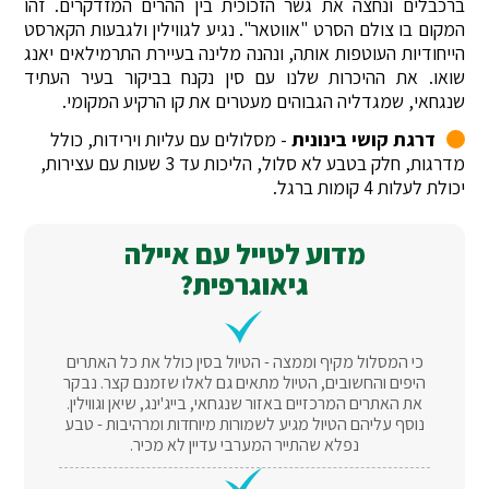
ברכבלים ונחצה את גשר הזכוכית בין ההרים המזדקרים. זהו
המקום בו צולם הסרט "אווטאר". נגיע לגווילין ולגבעות הקארסט
הייחודיות העוטפות אותה, ונהנה מלינה בעיירת התרמילאים יאנג
שואו. את ההיכרות שלנו עם סין נקנח בביקור בעיר העתיד
שנגחאי, שמגדליה הגבוהים מעטרים את קו הרקיע המקומי.
דרגת קושי בינונית
- מסלולים עם עליות וירידות, כולל
מדרגות, חלק בטבע לא סלול, הליכות עד 3 שעות עם עצירות,
יכולת לעלות 4 קומות ברגל.
מדוע לטייל עם איילה
גיאוגרפית?
כי המסלול מקיף וממצה - הטיול בסין כולל את כל האתרים
היפים והחשובים, הטיול מתאים גם לאלו שזמנם קצר. נבקר
את האתרים המרכזיים באזור שנגחאי, בייג'ינג, שיאן וגווילין.
נוסף עליהם הטיול מגיע לשמורות מיוחדות ומרהיבות - טבע
נפלא שהתייר המערבי עדיין לא מכיר.