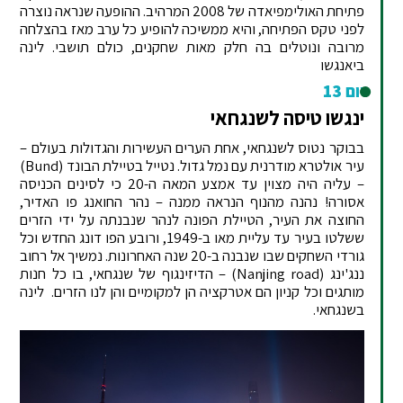
פתיחת האולימפיאדה של 2008 המרהיב. ההופעה שנראה נוצרה
לפני טקס הפתיחה, והיא ממשיכה להופיע כל ערב מאז בהצלחה
מרובה ונוטלים בה חלק מאות שחקנים, כולם תושבי. לינה
ביאנגשו
יום 13
ינגשו טיסה לשנגחאי
בבוקר נטוס לשנגחאי, אחת הערים העשירות והגדולות בעולם –
עיר אולטרא מודרנית עם נמל גדול. נטייל בטיילת הבונד (Bund)
– עליה היה מצוין עד אמצע המאה ה-20 כי לסינים הכניסה
אסורה! נהנה מהנוף הנראה ממנה – נהר החואנג פו האדיר,
החוצה את העיר, הטיילת הפונה לנהר שנבנתה על ידי הזרים
ששלטו בעיר עד עליית מאו ב-1949, ורובע הפו דונג החדש וכל
גורדי השחקים שבו שנבנה ב-20 שנה האחרונות. נמשיך אל רחוב
ננג'ינג (Nanjing road) – הדיזינגוף של שנגחאי, בו כל חנות
מותגים וכל קניון הם אטרקציה הן למקומיים והן לנו הזרים. לינה
בשנגחאי.