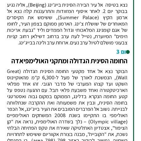
נצא בטיסה אל עיר הבירה הסינית בייג'ינג (Beijing), אליה נגיע
בבוקר יום 2. לאחר איסוף המזוודות והתרעננות קלה נצא אל
ארמון הקיץ (Summer Palace), ששימש את הקיסרים
המאוחרים של שושלת צ'ינג. הארמון ממוקם בצפון העיר, לחופו
של אגם קומנינג המלאכותי וגדול הממדים וליד "גבעת אריכות
הימים" המיוערת, נטייל לעת ערב ברחוב דשילאן רחוב קניות
צבעוני מושלם לטיול ערב נעים. ארוחת ערב ולינה בבייג'ינג.
יום 3
החומה הסינית הגדולה ומתקני האולימפיאדה
הבוקר נצא אל אחד מקטעי החומה הסינית הגדולה (Great
Wall), הנמשכת לאורך של מעל ל-6,300 ק"מ מהאוקיינוס
השקט ועד קצהו המערבי של מדבר הגובי. זהו אחד מפלאי
הארכיטקטורה ואחד משבעת פלאי תבל. עם ההגעה נטפס על
קטע החומה הנקרא בדלינג, הממוקם במקום גבוה ואסטרטגי
בחומה הסינית, ונבין את משמעותה ואת ההקרבה שנתלוותה
לבנייתה. נשוב אל הפרברים הסובבים את העיר בייג'ינג, אל הכפר
האולימפי בו התקיימו בשנת 2008 המשחקים האולימפיים
(Olympic village) – נלך בשדרה האולימפית, נראה את "קן
הציפור", אצטדיון האתלטיקה שאירח את טקס הפתיחה הבלתי
נשכח, את "הקובייה", מבנה בצורת אקווריום ששימש לתחרויות
השחייה, נמשיך לביקור באזור 798 (798 area), בו התנחלו