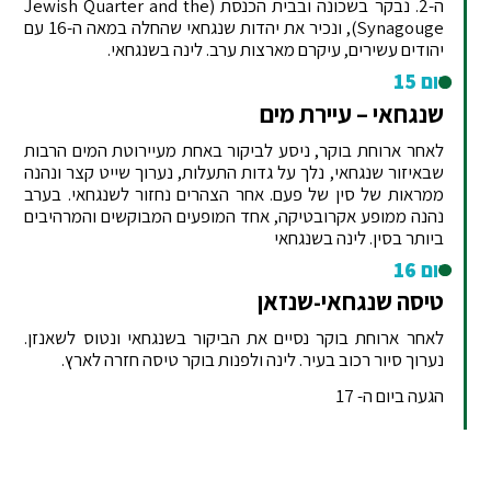
ה-2. נבקר בשכונה ובבית הכנסת (Jewish Quarter and the
Synagouge), ונכיר את יהדות שנגחאי שהחלה במאה ה-16 עם
יהודים עשירים, עיקרם מארצות ערב. לינה בשנגחאי.
יום 15
שנגחאי – עיירת מים
לאחר ארוחת בוקר, ניסע לביקור באחת מעיירוטת המים הרבות
שבאיזור שנגחאי, נלך על גדות התעלות, נערוך שייט קצר ונהנה
ממראות של סין של פעם. אחר הצהרים נחזור לשנגחאי. בערב
נהנה ממופע אקרובטיקה, אחד המופעים המבוקשים והמרהיבים
ביותר בסין. לינה בשנגחאי
יום 16
טיסה שנגחאי-שנזאן
לאחר ארוחת בוקר נסיים את הביקור בשנגחאי ונטוס לשאנזן.
נערוך סיור רכוב בעיר. לינה ולפנות בוקר טיסה חזרה לארץ.
הגעה ביום ה- 17