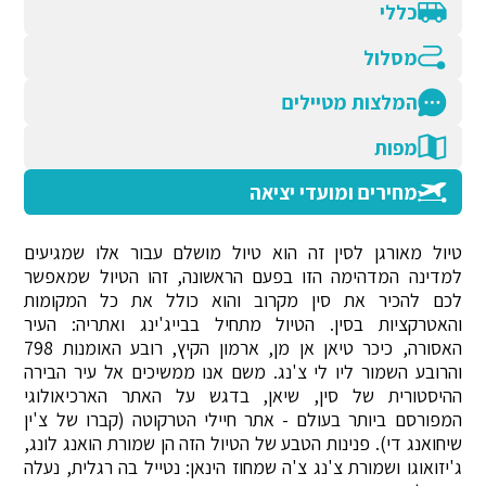
כללי
מסלול
המלצות מטיילים
מפות
מחירים ומועדי יציאה
טיול מאורגן לסין זה הוא טיול מושלם עבור אלו שמגיעים
למדינה המדהימה הזו בפעם הראשונה, זהו הטיול שמאפשר
לכם להכיר את סין מקרוב והוא כולל את כל המקומות
והאטרקציות בסין. הטיול מתחיל בבייג'ינג ואתריה: העיר
האסורה, כיכר טיאן אן מן, ארמון הקיץ, רובע האומנות 798
והרובע השמור ליו לי צ'נג. משם אנו ממשיכים אל עיר הבירה
ההיסטורית של סין, שיאן, בדגש על האתר הארכיאולוגי
המפורסם ביותר בעולם - אתר חיילי הטרקוטה (קברו של צ'ין
שיחואנג די). פנינות הטבע של הטיול הזה הן שמורת הואנג לונג,
ג'יזואוגו ושמורת צ'נג צ'ה שמחוז הינאן: נטייל בה רגלית, נעלה