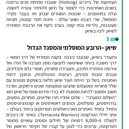
העתיקות של בייג'ינג (Hotong) שעברו מתיחת פנים נרחבת
בשנים האחרונות כדי לשמור על הישן ולהחזיר עטרה ליושנה.
נגלה בחוטונגים – שכונות המגורים שבהן חיו בעבר פקידי
הממשל, שרי הצבא ושועי עולם – פינות חמד קטנות, חנויות
מעוצבות, גלריות ובתי קפה. בערב ניקח את הרכבת המהירה
לשיאן. לינה בשיאן.
יום 5
שיאן –הרובע המוסלמי והמסגד הגדול
נתעורר בשיאן, שבעבר ניצבה בקצה המזרחי של דרך המשי –
דרך חשובה ביותר ששימשה לתנועה מסין מערבה אל הודו ואל
אירופה והמזרח התיכון, והעבירה סחורות, חומרי גלם ותבלינים,
אבנים טובות ופנינים, רעיונות וטכנולוגיות, וכמובן דתות
ואמנויות. בשל כך הייתה העיר שיאן מלאה בשווקים מגוונים עם
שלל סחורות ומטעמים שהגיעו ממקומות שונים ורחוקים, ומרכז
חשוב וססגוני לדתות ואמונות. לא בכדי פירוש שמה של שיאן הוא
"השלום המערבי" – שלום אחריו תרו שליטים, סוחרים, נוסעים,
בודהיסטים, מוסלמים, וכוהנים דאואיסטים או קונפוציוניסטים.
נתחיל באחד האתרים הארכיאולוגים המרתקים ביותר בעולם –
אתר חיילי הטרקוטה (Terracota Warriors). באתר זה ניצבים
למעלה מ-6,000 דמויות של חיילים וסוסים עשויים מחומר
הטרקוטה, ערוכים כדי לגונן על קברו של הקיסר הראשון של