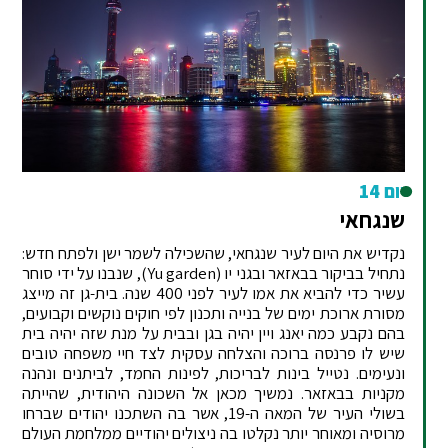
יום 14
שנגחאי
נקדיש את היום לעיר שנגחאי, שהשכילה לשמר ישן ולפתח חדש:
נתחיל בביקור בבאזאר ובגני יו (Yu garden), שנבנו על ידי סוחר
עשיר כדי להביא את אמו לעיר לפני 400 שנה. בית-גן זה מייצג
מסורת ארוכת ימים של בנייה ותכנון לפי חוקים נוקשים וקבועים,
בהם נקבע כמה יאנג ויין יהיה בגן ובבית על מנת שזה יהיה בית
שיש לו פרנסה ברוכה והצלחה עסקית לצד חיי משפחה טובים
ונעימים. נטייל בינות לבריכות, לפינות החמד, לביתנים ונהנה
מקניות בבאזאר. נמשיך מכאן אל השכונה היהודית, שהייתה
בשולי העיר של המאה ה-19, אשר בה השתכנו יהודים שברחו
מרוסיה ומאוחר יותר נקלטו בה ניצולים יהודיים ממלחמת העולם