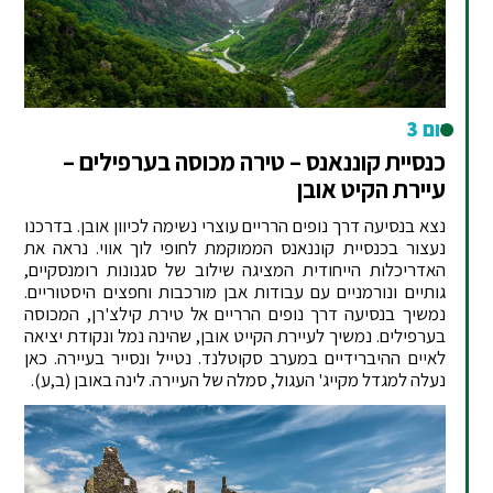
יום 3
כנסיית קוננאנס – טירה מכוסה בערפילים –
עיירת הקיט אובן
נצא בנסיעה דרך נופים הרריים עוצרי נשימה לכיוון אובן. בדרכנו
נעצור בכנסיית קוננאנס הממוקמת לחופי לוך אווי. נראה את
האדריכלות הייחודית המציגה שילוב של סגנונות רומנסקיים,
גותיים ונורמניים עם עבודות אבן מורכבות וחפצים היסטוריים.
נמשיך בנסיעה דרך נופים הרריים אל טירת קילצ'רן, המכוסה
בערפילים. נמשיך לעיירת הקייט אובן, שהינה נמל ונקודת יציאה
לאיים ההיברידיים במערב סקוטלנד. נטייל ונסייר בעיירה. כאן
נעלה למגדל מקייג' העגול, סמלה של העיירה. לינה באובן (ב,ע).