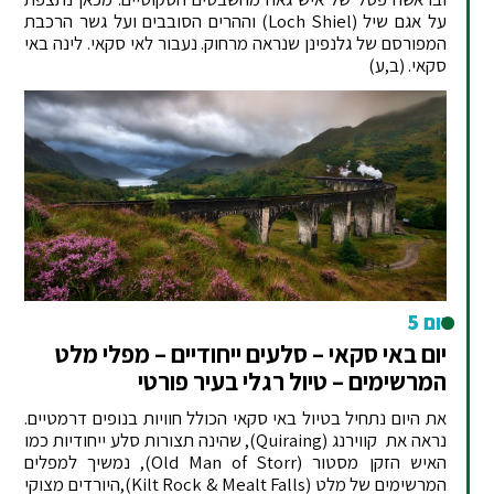
על אגם שיל (Loch Shiel) וההרים הסובבים ועל גשר הרכבת
המפורסם של גלנפינן שנראה מרחוק. נעבור לאי סקאי. לינה באי
סקאי. (ב,ע)
יום 5
יום באי סקאי – סלעים ייחודיים – מפלי מלט
המרשימים – טיול רגלי בעיר פורטי
את היום נתחיל בטיול באי סקאי הכולל חוויות בנופים דרמטיים.
נראה את קווירנג (Quiraing), שהינה תצורות סלע ייחודיות כמו
האיש הזקן מסטור (Old Man of Storr), נמשיך למפלים
המרשימים של מלט (Kilt Rock & Mealt Falls),היורדים מצוקי