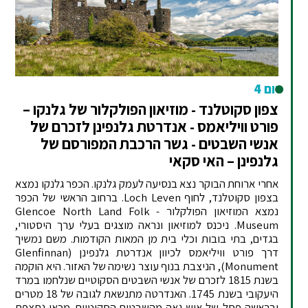
יום 4
צפון סקוטלנד - מוזיאון הפולקלור של גלנקו –
פורט וויליאמס - אנדרטת גלנפינן לזכרם של
אנשי השבטים - גשר הרכבת המפורסם של
גלנפינן – האי סקאי
אחרי ארוחת הבוקר נצא בנסיעה לעמק גלנקו. הכפר גלנקו נמצא
בצפון סקוטלנד, לחוף Loch Leven. ברחוב הראשי של הכפר
נמצא המוזיאון הפולקלור - Glencoe North Land Folk
Museum. ניכנס למוזיאון ונראה מוצגים בעלי ערך היסטורי,
בגדים, בתי בובות וכלי בית מן המאות הקודמות. משם נמשיך
דרך פורט וויליאמס לכיוון אנדרטת גלנפינן (Glenfinnan
Monument), הניצבת בנוף עוצר נשימה של האזור. היא הוקמה
בשנת 1815 לזכרם של אנשי השבטים הסקוטיים שנלחמו במרד
היעקובי בשנת 1745. האנדרטה מתנשאת לגובה של 18 מטרים
ובראשה פסל של איש גאה מהשבטים הסקוטיים. מכאן נתצפת