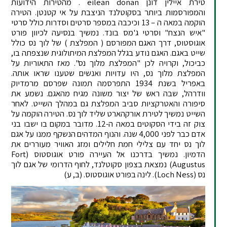
טירת איילין דונן eilean donan . מהטירות הידועות
והמפורסמות ביותר בסקוטלנד הניצבת על אי קטנטן. הטירה
הוקמה במאה ה – 13 וכיכבה במספר סרטים וסדרות כולל סרטי
"איש הנצח" וסרטי ג'מס בונד. נמשיך בנסיעה לכיוון פורט
אוגוסטוס, דרך האגם המפורסם ( המפלצת ) של לוך נס כולל
שייט באגם. האגם נודע בגלל המפלצת המיתולוגית שנצפתה בו,
כביכול, וקרויה לכן "המפלצת מלוך נס". מאז התאוריות על
המפלצת מלוך נס, היו עדויות ואנשים שטענו שראו אותה.
באפריל בשנת 1934 התפרסמה תמונה שפרסם מרמדיוק
וודרהל, שבה ראש של יצור משונה מגיח מהאגם. נשמע את
סיפורה והאטרקציות סביב המפלצת גם במהלך השייט. לאחר
השייט נמשיך לטירת אורקהארט שליד לוך נס. הטירה הוקמה על
צוק זה בידי הסקוטים במאה ה-12. מדובר במקום בו ישבו בני
אדם כבר לפני 4,000 שנה. והנוף המדהים הנשקף ממנו על אגם
לוך נס יחד עם צלילי חמת חלילים ומזג האוויר מעוררים את
הדמיון. נמשיך בדרכנו אל העיירה פורט אוגוסטוס (Fort
Augustus) נמצאת בצפון סקוטלנד, לחוף הדרומי של אגם לוך
נס (Loch Ness). לינה בפורט אוגוסטוס. (ב, ע)