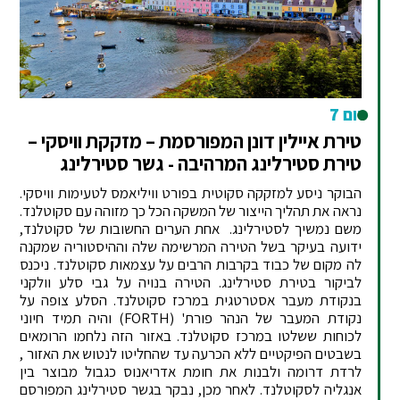
יום 7
טירת איילין דונן המפורסמת – מזקקת וויסקי –
טירת סטירלינג המרהיבה - גשר סטירלינג
הבוקר ניסע למזקקה סקוטית בפורט וויליאמס לטעימות וויסקי.
נראה את תהליך הייצור של המשקה הכל כך מזוהה עם סקוטלנד.
משם נמשיך לסטירלינג. אחת הערים החשובות של סקוטלנד,
ידועה בעיקר בשל הטירה המרשימה שלה וההיסטוריה שמקנה
לה מקום של כבוד בקרבות הרבים על עצמאות סקוטלנד. ניכנס
לביקור בטירת סטירלינג. הטירה בנויה על גבי סלע וולקני
בנקודת מעבר אסטרטגית במרכז סקוטלנד. הסלע צופה על
נקודת המעבר של הנהר פורת' (FORTH) והיה תמיד חיוני
לכוחות ששלטו במרכז סקוטלנד. באזור הזה נלחמו הרומאים
בשבטים הפיקטיים ללא הכרעה עד שהחליטו לנטוש את האזור ,
לרדת דרומה ולבנות את חומת אדריאנוס כגבול מבוצר בין
אנגליה לסקוטלנד. לאחר מכן, נבקר בגשר סטירלינג המפורסם