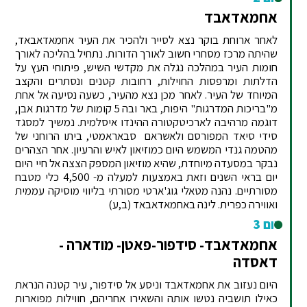
אחמאדאבד
לאחר ארוחת בוקר נצא לסייר ולהכיר את העיר אחמאדאבאד,
שהיתה מרכז מסחרי חשוב לאורך הדורות. נתחיל בהליכה לאורך
חומות העיר במהלכה נגלה את מקדשי השיש, פיתוחי העץ על
הדלתות ומרפסות החוילות, רחובות קטנים ונסתרים והקצב
המיוחד של העיר. לאחר מכן נצא מהעיר, כשעה נסיעה אל אחת
מ"בריכות המדרגות" היפות, באר ובה 5 קומות של מדרגות אבן,
דוגמה מרהיבה לארכיטקטורה ההינדו איסלמית. נמשיך למסגד
סידי סיאד המפורסם ולאשראם סבאראמטי, ביתו הרוחני של
מהטמה גנדי המשמש היום כמוזיאון לאיש והרעיון. אחר הצהרים
נבקר במסעדה מיוחדת, שהיא מוזיאון המספק הצצה אל חיי היום
יום בראי השנים וזאת באמצעות למעלה מ- 4,500 כלי מטבח
מסורתיים. נהנה מטאלי גוג'ארטי מסורתי בליווי מוסיקה עממית
ואווירה כפרית. לינה באחמאדאבאד (ב,ע)
יום 3
אחמאדאבד- סידפור-פאטן- מודארה -
דאסדה
היום נעזוב את אחמאדאבד וניסע אל סידפור, עיר קטנה הנראת
כאילו תושביה נטשו אותה והשאירו אחריהם, חווילות מפוארות