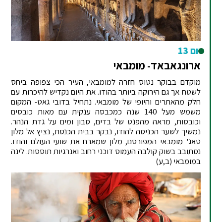
יום 13
ארונגאבאד- מומבאי
מוקדם בבוקר נטוס חזרה למומבאי, העיר הכי צפופה ביחס
לשטח אך גם הירוקה ביותר בהודו. את היום נקדיש להיכרות עם
חלק מהאתרים והיופי של מומבאי. נתחיל בדובי גאט- המקום
משמש מעל 140 שנה כמכבסה ענקית עם מאות כובסים
וכובסות, מראה מהפנט של בדים, סבון ומים על גדת הנהר.
נמשיך לשער הכניסה להודו, נבקר בבית הכנסת, נציץ אל מלון
טאג' מומבאי המפורסם, מלון שמארח את שועי העולם והודו.
נסתובב בשוק קולבה העמוס דוכני רחוב ואנרגיות תוססות. לינה
במומבאי (ב,ע)