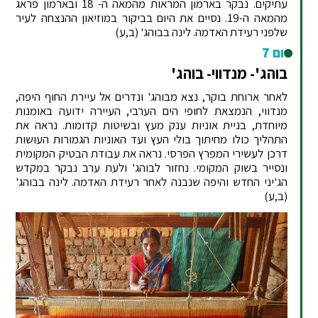
עתיקים. נבקר בארמון המראות מהמאה ה- 18 ובארמון פראג
מהמאה ה-19. נסיים את היום בביקור במוזיאון ההנצחה לעיר
שלפני רעידת האדמה. לינה בבוהג' (ב,ע)
יום 7
בוהג'- מנדווי- בוהג'
לאחר ארוחת בוקר, נצא מבוהג' ונדרים אל עיירת החוף היפה,
מנדווי, הנמצאת לחופי הים הערבי, העיירה ידועה באומנות
מיוחדת, בניית אוניות ענק מעץ ובשיטות קדומות. נראה את
התהליך כולו מחיתוך בולי העץ ועד האוניות הגמורות העושות
דרכן לעשירי המפרץ הפרסי. נראה את עבודת הבטיק המקומית
ונסייר בשוק המקומי. נחזור לבוהג' ולעת ערב נבקר במקדש
הג'יני החדש והיפה שנבנה לאחר רעידת האדמה. לינה בבוהג'
(ב,ע)