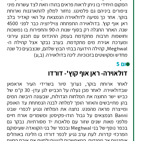
המקום היחידי בו ניתן לראות פראים בהודו וזאת לצד עשרות מיני
ציפורים ביניהם גם פלמינגו. נחזור למלון להתארגנות וארוחת
בוקר. אחר כך נסיעה לדולאוירה הנמצאת על האי קאדיר בלב
ראן אוף קוץ'. בדולאוירה התפתחה צויליזציה כבר לפני 4500
שנה. האתר התגלה רק בסוף שנות ה-90 והחפירות בו נמשכות
וחושפות תרבות מתקדמת בעמק ההינדוס עם תכנון עירוני
ומערכת אגירת מים מתקדמת. בערב נבקר אצל קהילת ה-
Meghwal, קהילה הידועה בבתי הבוץ שלהם, שנצבעים כל שנה
מחדש ומקושטים בזכוכיות. לינה בדולאוירה. (ב,ע)
יום 5
דולאוירה- ראן אוף קוץ'- דורדו
לאחר ארוחת בוקר, נערוך סיור בשרידי העיר אראפאן
שבדולאוירה. לאחר מכן נעלה על הכביש לגן עדן- 30 ק"מ של
כביש ישר החוצה את המלחות הגדולות, שבעונה היבשה המים
בהן מתייבשים והאזור הופך למלחה לבנה הנמתחת עד האופק
ומייצרת מראה מהפנט. נחצה את המלחה ונגיע לכפרי שבט
Banni הנמצאים על גבול הודו-פקיסטן ומשמרים אורח חיים
מלפני מאות שנים שזור עם מלאכות יד מסורתיות. נבקר גם
בכפר נוסף של בני Meghwal ובכפר של בני הקוואדה שעיסוקם
המרכזי קדרות. לעת ערב נגיע לכפר דורדו בו הלינה באוהלים
אותנטים אך מפנקים, המאפשרים לטעום ולחוות את אורח החיים