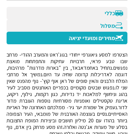
כללי
מסלול
מחירים ומועדי יציאה
הצטרפו למסע גיאוגרפי ייחודי בגוג'ראט והמערב ההודי- מרחב
שבו טבע פראי, תרבויות עתיקות והתפתחות מואצת
נפגשים.נתחיל באחמדאבאד, בין "בארות מדרגות" מרהיבות,
דוגמה לאדריכלות קדומה שחיה עד היום.נמשיך אל מרחבי
המלח הלבנים והאין סופים של ראן אוף קוץ'- נוף מהפנט שאין
שני לו.נפגוש שבטים מקומיים בכפריים האותנטים מסביב לעיר
בהוג וניחשף למלאכות יד נדירות, כגון רקמות, גילוף, ריקוע,
אריגת טקסטילים ואומניות מסורתיות נוספות העוברת מדור
לדור.נעמיק אל שמורת יער גיר- ממלכתם האחרונה של האריות
האסייתיים.נסיים בעוצמה האורבנית של מומבאי, העיר הצפופה
ביותר בהודו עם 20 מיליון תושבים וביצירות המופת החצובות
בסלע של מערות אג'נטה ואלורה.זהו מסע מרתק בין אדם, נוף
וטבע, חוויה עמוקה, מרגשת ובלתי נשכחת.