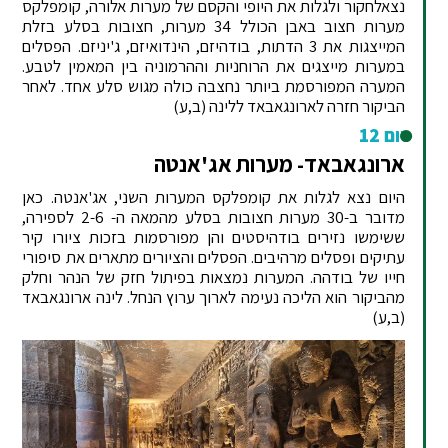
נצאלחקור ולגלות את היופי והקסם של מערות אלורה, קומפלקס
מערות חצוב באבן הכולל 34 מערות, חצובות בסלע בזלת
המייצגות את 3 הדתות, בודהיזם, הינדואיזם, ג'יניזם. הפסלים
במערות מייצגים את הרוחניות וההרמוניה בין המאמין לטבע.
המערה המפורסמת ביותר נחצבה כולה מגוש סלע אחד. לאחר
הביקור חזרה לארונגאבאד ללינה (ב,ע)
יום 12
ארונגאבאד- מערות אג'אנטה
היום נצא לגלות את קומפלקס המערות השני, אג'אנטה. כאן
מדובר ב-30 מערות חצובות בסלע מהמאה ה- 2-6 לספירה,
ששימשו נזירים בודהיסטים והן מפורסמות בזכות ציורו קיר
עתיקים ופסלים מרהיבים. הפסלים והציורים מתארים את סיפורי
חייו של בודהה. המערות נמצאות בפיתול חזק של הנהר וחלק
מהביקור הוא הליכה נעימה לארוך ערוץ הנחל. לינה ארונגאבאד
(ב,ע)