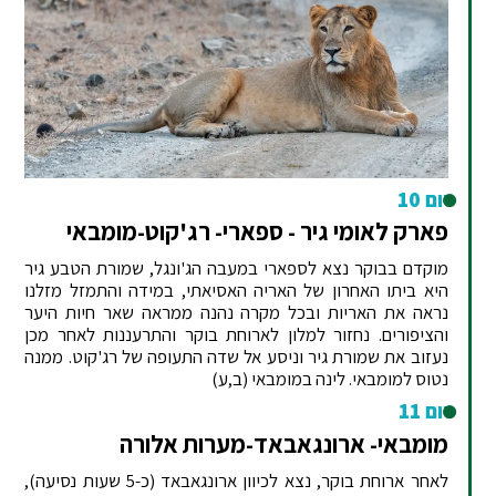
יום 10
פארק לאומי גיר - ספארי- רג'קוט-מומבאי
מוקדם בבוקר נצא לספארי במעבה הג'ונגל, שמורת הטבע גיר
היא ביתו האחרון של האריה האסיאתי, במידה והתמזל מזלנו
נראה את האריות ובכל מקרה נהנה ממראה שאר חיות היער
והציפורים. נחזור למלון לארוחת בוקר והתרעננות לאחר מכן
נעזוב את שמורת גיר וניסע אל שדה התעופה של רג'קוט. ממנה
נטוס למומבאי. לינה במומבאי (ב,ע)
יום 11
מומבאי- ארונגאבאד-מערות אלורה
לאחר ארוחת בוקר, נצא לכיוון ארונגאבאד (כ-5 שעות נסיעה),