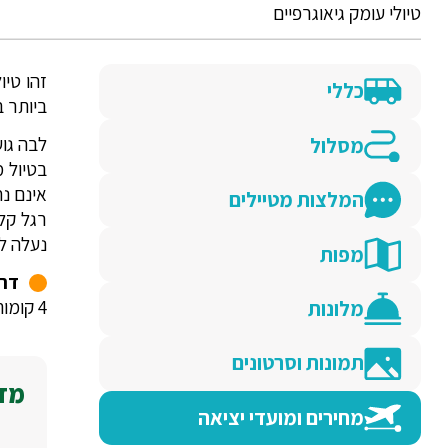
טיולי עומק גיאוגרפיים
זהו טיו
כללי
ביותר ב
לבה גו
מסלול
בטיול מ
אינם נ
המלצות מטיילים
נעלה לס
מפות
דרג
4 קומות ברגל.
מלונות
תמונות וסרטונים
מדו
מחירים ומועדי יציאה