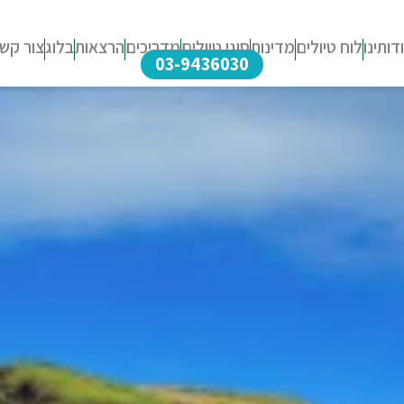
דותינו
לוח טיולים
מדינות
סוגי טיולים
מדריכים
הרצאות
בלוג
צור קש
03-9436030