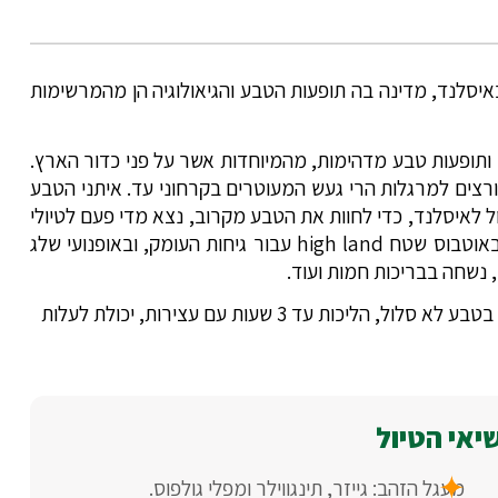
באיסלנד, מדינה בה תופעות הטבע והגיאולוגיה הן מהמרשימות
ותופעות טבע מדהימות, מהמיוחדות אשר על פני כדור הארץ.
פורצים למרגלות הרי געש המעוטרים בקרחוני עד. איתני הטבע
 לאיסלנד, כדי לחוות את הטבע מקרוב, נצא מדי פעם לטיולי
רגל קלים בהם ניגע בתופעות, הכי קרוב שאפשר, עם כל החושים. נעזר באוטבוס שטח high land עבור גיחות העומק, ובאופנועי שלג
, נשחה בבריכות חמות ועוד.
- מסלולים עם עליות וירידות, כולל מדרגות, חלק בטבע לא סלול, הליכות עד 3 שעות עם עצירות, יכולת לעלות
יאי הטיול
מעגל הזהב: גייזר, תינגווילר ומפלי גולפוס.