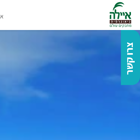
או
צרו קשר