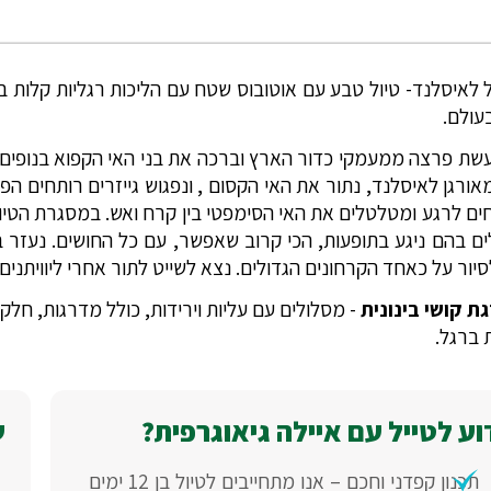
ל לאיסלנד- טיול טבע עם אוטובוס שטח עם הליכות רגליות קלות 
עולם.
עשת פרצה ממעמקי כדור הארץ וברכה את בני האי הקפוא בנופים 
אורגן לאיסלנד, נתור את האי הקסום , ונפגוש גייזרים רותחים ה
חים לרגע ומטלטלים את האי הסימפטי בין קרח ואש. במסגרת הטיול
יור על כאחד הקרחונים הגדולים. נצא לשייט לתור אחרי ליוויתנים
ת קושי בינונית
ע לטייל עם איילה גיאוגרפית?
ש
תכנון קפדני וחכם – אנו מתחייבים לטיול בן 12 ימים