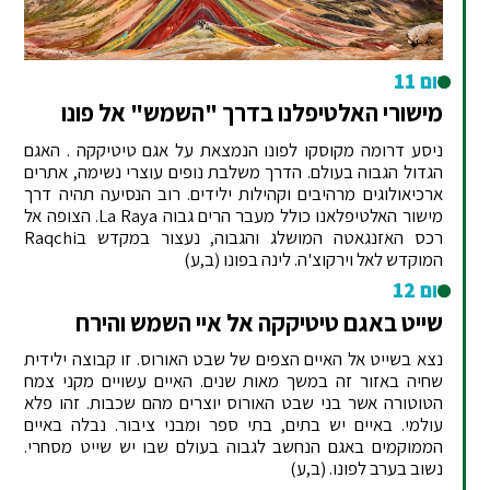
יום 11
מישורי האלטיפלנו בדרך "השמש" אל פונו
ניסע דרומה מקוסקו לפונו הנמצאת על אגם טיטיקקה . האגם
הגדול הגבוה בעולם. הדרך משלבת נופים עוצרי נשימה, אתרים
ארכיאולוגים מרהיבים וקהילות ילידים. רוב הנסיעה תהיה דרך
מישור האלטיפלאנו כולל מעבר הרים גבוה La Raya. הצופה אל
רכס האזנגאטה המושלג והגבוה, נעצור במקדש בRaqchi
המוקדש לאל וירקוצ'ה. לינה בפונו (ב,ע)
יום 12
שייט באגם טיטיקקה אל איי השמש והירח
נצא בשייט אל האיים הצפים של שבט האורוס. זו קבוצה ילידית
שחיה באזור זה במשך מאות שנים. האיים עשויים מקני צמח
הטוטורה אשר בני שבט האורוס יוצרים מהם שכבות. זהו פלא
עולמי. באיים יש בתים, בתי ספר ומבני ציבור. נבלה באיים
הממוקמים באגם הנחשב לגבוה בעולם שבו יש שייט מסחרי.
נשוב בערב לפונו. (ב,ע)