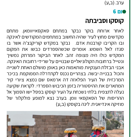
ערב. (ב,ע)
יום 6
קוסקו וסביבתה
לאחר ארוחת בוקר נבקר במתחם סאקסאייוומאן. מתחם
מקדשים מחוץ לעיר שהיה החשוב במתחמים המקודשים לאינקה
ובו הקריבו קורבנות אדם. נבקר במקדש קוריקנצ'ה אשר בו
סגדו לאל השמש. אומרים שכשהספרדים כבשו את המקום
המקדש כולו היה מצופה זהב. לאחר הביקור המרתק נמשיך
ונטייל ברחובות הקולוניאליים שבנויים על שרידי רחובות האינקה.
אבני הבזלת הענקיות מותאמות כאן באופן מושלם האחת לשנייה
והכול בבנייה יבשה. בצהריים נכנס לקתדרלה הממוקמת בכיכר
המרכזית של העיר הפלאזה דה ארמאס שם נמצא ציורי קיר
המתארים את ההיסטוריה בזמן הכיבוש הספרדי. לקראת שקיעה
נעלה לתצפית בלתי נשכחת על העיר קוסקו בפסל ישו הסמוך אל
ההריסות של הסאקסאי וומן. בערב נצא למופע פולקלור של
מוזיקה אינדיאנית. לינה בקוסקו (ב,ע)