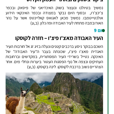
נמשיך בטיולנו ונעצור בשוק האינדיאני של פיסאק ובכפר
צ'ינצ'רו, ובסוף היום נבקר במצודה ובכפר האינקאי הידוע
אולנטייטמבו. נמשיך מכאן לאגואס קאליינטס אשר על נהר
האורובמבה מתחת לעיר האבודה ופה נלון. (ב,ע)
יום 9
העיר האבודה מאצ'ו פיצ'ו – חזרה לקוסקו
השכם בבוקר ניסע ברכבים קטנים ונעלה בזיג זג אל חורבות העיר
האגדית מאצ'ו פיצ'ו, שכונתה בעבר ה"עיר האבודה" של
האינקה. נטייל בשרידי העיר המסתורית, במקדשים וברחובות
העתיקים ונצפה אל נוף הפסגות העטור ביערות ונחלי מים. אחר
הצהריים נשוב ברכבת לקוסקו. לינה בקוסקו. (ב,ע)