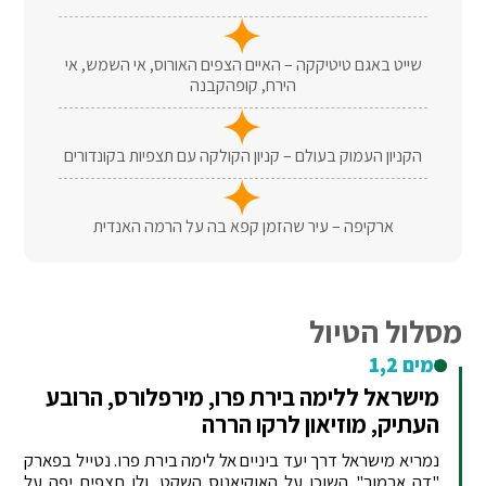
שייט באגם טיטיקקה – האיים הצפים האורוס, אי השמש, אי
הירח, קופהקבנה
הקניון העמוק בעולם – קניון הקולקה עם תצפיות בקונדורים
ארקיפה – עיר שהזמן קפא בה על הרמה האנדית
מסלול הטיול
ימים 1,2
מישראל ללימה בירת פרו, מירפלורס, הרובע
העתיק, מוזיאון לרקו הררה
נמריא מישראל דרך יעד ביניים אל לימה בירת פרו. נטייל בפארק
"דה ארמור" השוכן על האוקיאנוס השקט, ולו תצפית יפה על