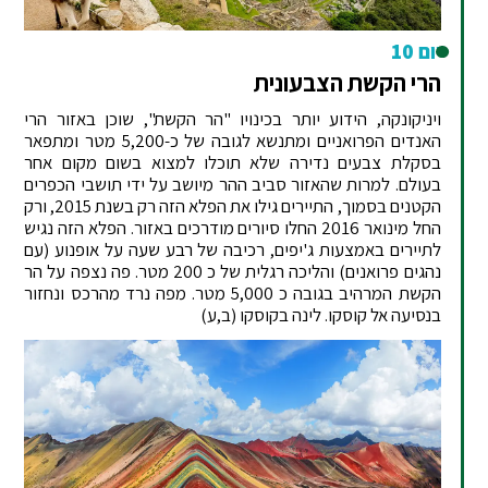
יום 10
הרי הקשת הצבעונית
ויניקונקה, הידוע יותר בכינויו "הר הקשת", שוכן באזור הרי
האנדים הפרואניים ומתנשא לגובה של כ-5,200 מטר ומתפאר
בסקלת צבעים נדירה שלא תוכלו למצוא בשום מקום אחר
בעולם. למרות שהאזור סביב ההר מיושב על ידי תושבי הכפרים
הקטנים בסמוך, התיירים גילו את הפלא הזה רק בשנת 2015, ורק
החל מינואר 2016 החלו סיורים מודרכים באזור. הפלא הזה נגיש
לתיירים באמצעות ג'יפים, רכיבה של רבע שעה על אופנוע (עם
נהגים פרואנים) והליכה רגלית של כ 200 מטר. פה נצפה על הר
הקשת המרהיב בגובה כ 5,000 מטר. מפה נרד מהרכס ונחזור
בנסיעה אל קוסקו. לינה בקוסקו (ב,ע)