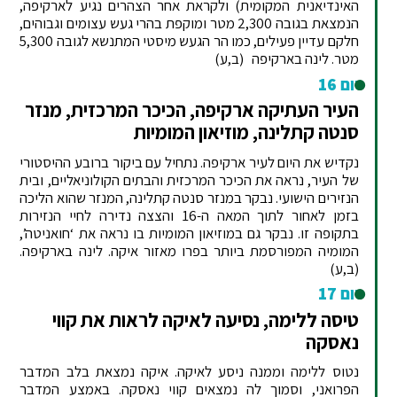
האינדיאנית המקומית) ולקראת אחר הצהרים נגיע לארקיפה,
הנמצאת בגובה 2,300 מטר ומוקפת בהרי געש עצומים וגבוהים,
חלקם עדיין פעילים, כמו הר הגעש מיסטי המתנשא לגובה 5,300
מטר. לינה בארקיפה (ב,ע)
יום 16
העיר העתיקה ארקיפה, הכיכר המרכזית, מנזר
סנטה קתלינה, מוזיאון המומיות
נקדיש את היום לעיר ארקיפה. נתחיל עם ביקור ברובע ההיסטורי
של העיר, נראה את הכיכר המרכזית והבתים הקולוניאליים, ובית
הנזירים הישועי. נבקר במנזר סנטה קתלינה, המנזר שהוא הליכה
בזמן לאחור לתוך המאה ה-16 והצצה נדירה לחיי הנזירות
בתקופה זו. נבקר גם במוזיאון המומיות בו נראה את ‘חואניטה’,
המומיה המפורסמת ביותר בפרו מאזור איקה. לינה בארקיפה.
(ב,ע)
יום 17
טיסה ללימה, נסיעה לאיקה לראות את קווי
נאסקה
נטוס ללימה וממנה ניסע לאיקה. איקה נמצאת בלב המדבר
הפרואני, וסמוך לה נמצאים קווי נאסקה. באמצע המדבר