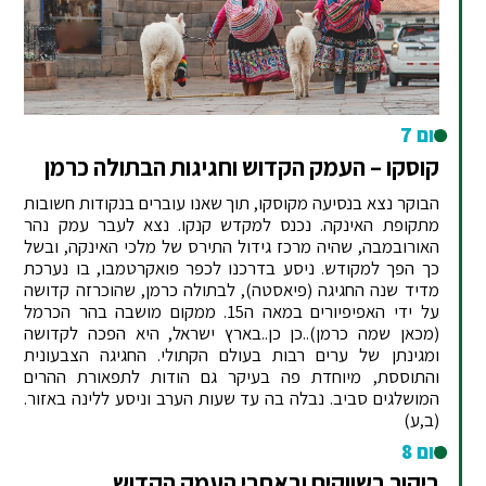
יום 7
קוסקו – העמק הקדוש וחגיגות הבתולה כרמן
הבוקר נצא בנסיעה מקוסקו, תוך שאנו עוברים בנקודות חשובות
מתקופת האינקה. נכנס למקדש קנקו. נצא לעבר עמק נהר
האורובמבה, שהיה מרכז גידול התירס של מלכי האינקה, ובשל
כך הפך למקודש. ניסע בדרכנו לכפר פואקרטמבו, בו נערכת
מדיד שנה החגיגה (פיאסטה), לבתולה כרמן, שהוכרזה קדושה
על ידי האפיפיורים במאה ה15. ממקום מושבה בהר הכרמל
(מכאן שמה כרמן)..כן כן..בארץ ישראל, היא הפכה לקדושה
ומגינתן של ערים רבות בעולם הקתולי. החגיגה הצבעונית
והתוססת, מיוחדת פה בעיקר גם הודות לתפאורת ההרים
המושלגים סביב. נבלה בה עד שעות הערב וניסע ללינה באזור.
(ב,ע)
יום 8
ביקור בשווקים ובאתרי העמק הקדוש