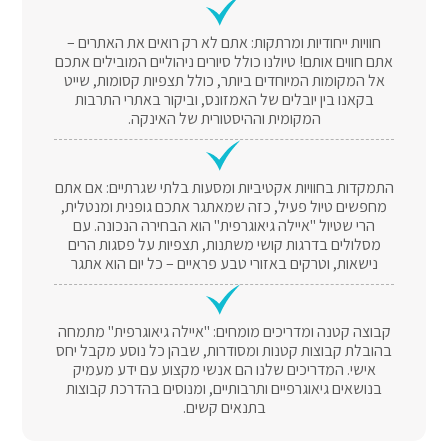
חוויות ייחודיות ומרתקות: אתם לא רק רואים את האתרים –
אתם חווים אותם! טיולנו כולל סיורים ניהוליים המובילים אתכם
אל המקומות המיוחדים ביותר, כולל תצפיות קסומות, שייט
בקאנו בין יובלים של האמזונס, וביקור באתרי התרבות
המקומית וההיסטורית של האינקה.
התמקדות בחוויות אקטיביות ומסעות בלתי שגרתיים: אם אתם
מחפשים טיול פעיל, כזה שמאתגר אתכם גופנית ומנטלית,
הרי שטיול "איילה גיאוגרפית" הוא הבחירה הנכונה. עם
מסלולים בדרגות קושי משתנות, תצפיות על פסגות הרים
נישאות, וטרקים באזורי טבע פראיים – כל יום הוא אתגר
קבוצה קטנה ומדריכים מומחים: "איילה גיאוגרפית" מתמחה
בהובלת קבוצות קטנות ומסודרות, שבהן כל נוסע מקבל יחס
אישי. המדריכים שלנו הם אנשי מקצוע עם ידע מעמיק
בנושאים גיאוגרפיים ותרבותיים, ומנוסים בהדרכת קבוצות
בתנאים קשים.