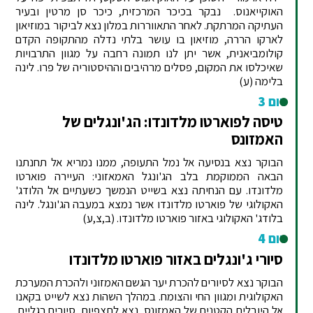
האוקייאנוס. נבקר בכיכר המרכזית, כיכר סן מרטין ובעיר
העתיקה המרתקת. לאחר התאווררות במלון נצא לביקור במוזיאון
לארקו הררה, מוזיאון בו עושר בלתי נדלה מהתקופה הקדם
קולומביאנית, אשר יתן לנו תמונה רחבה על מגוון התרבויות
שאיכלסו את המקום, פסלים מרהיבים וההיסטוריה של פרו. לינה
בלימה (ע)
יום 3
טיסה לפוארטו מלדונדו: הג'ונגלים של
האמזונס
הבוקר נצא בנסיעה אל נמל התעופה, ממנו נמריא אל תחנתנו
הבאה הממוקמת בלב הג'ונגל האמאזוני: העיירה פוארטו
מלדונדו. עם הנחיתה נצא בשייט הנמשך כשעתיים אל הלודג'
האקולוגי של פוארטו מלדונדו אשר נמצא במעבה הג'ונגל. לינה
בלודג' האקולוגי באזור פוארטו מלדונדו. (ב,צ,ע)
יום 4
סיורי ג'ונגלים באזור פוארטו מלדונדו
הבוקר נצא לסיורים להכרת יער הגשם האמזוני ולהכרת המערכת
האקולוגית ומגוון החי והצומח. במהלך השהות נצא לשייט בקאנו
אל היובלים הקטנים של האמזונס, נצא לתצפיות, סיורים רגליים,