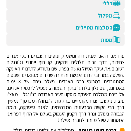
כללי
מסלול
המלצות מטיילים
מפות
פרו אגדה אנדיאנית חיה ונושמת, ונופים העוברים רכסי אנדים
צחיחים, דרך הרים תלולים וירוקים, קו חוף ייחודי וג'ונגלים
רטובים.את עיקר הטיול נעשה בפרו, שם נתוודע לתרבות האינקה
ששלטה במרחבי דרום היבשת והותירה שרידים מפוארים ושבטים
המתגוררים במרומי רכס האנדים. נשלב גיחה של 3 ימים
באמזונס, שם נלון בלודג' בתוך השמורה. נעפיל לרכסי האנדים,
אל בירת ממלכת האינקה קוסקו והעיר האבודה בג'ונגל – מאצ'ו
פיצ'ו. נתערב עם המקומייים בחגיגות ה"בתולה מכרמן" נמשיך
דרך הרי הקשת הצבעונית המדהימים, לאגם טיטקקה, הימה
הגבוהה בעולם ונרד דרך הקניון העמוק בעולם אל החוף הפרואני
המסתורי. טיול מיוחד לחברת איילה!
דרגת קושי בינונית
- מסלולים עם עליות וירידות, כולל