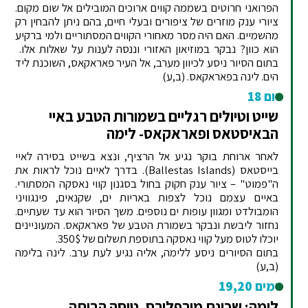
הפרואני חרוטים בשממה קווים ארוכים המובילים אל שום מקום.
ציורי ענק מוזרים של ציפורים ובעלי חיים, בהם ניתן להבחין רק
מהשמיים. האם היה מסר מאחורי הקווים המסתוריים ולמי ברקיע
הוא כוון? נבקר במוזיאון האזורי וננסה לענות על שאלות אלו.
בתום הסיור ניסע לכיוון מערב, אל העיר פאראקאס, השוכנת ליד
הים. לינה בפאראקאס. (ב,ע)
יום 18
שייט וטיולים רגליים בשמורות הטבע באיי
הבאיסטאס ופאראקאס- לימה
לאחר ארוחת בוקר נגיע אל הרציף, ונצא בשייט בסירה לאיי
בייסטאס (Ballestas Islands). בדרך לאיים נוכל לראות את
ה"פמוט" – ציור ענק חקוק בחול בסגנון קווי נאסקה המסתורי.
באיים עצמם נוכל לצפות באריות ים, שקנאים, פינגוויני
הומבולדט ומגוון עופות ים נוספים. משך הסיור הוא עד שעתיים.
נחזור ליבשת ונבקר בשמורת הטבע של פאראקאס. המעוניינים
יוכלו לטוס מעל קווי נאסקה בתוספת תשלום של 350$.
בתום הסיורים ניסע ללימה, אליה נגיע לעת ערב. לינה בלימה
(ב,ע)
ימים 19,20
לימה: שכונת מירפלורס, טיסה הביתה