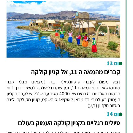
יום 13
קברים מהמאה ה 11, אל קניון קולקה
נצא מפונו לעבר סיסוונטאני, בה נמצאים מבני קבר
מונומנטאליים מהמאה ה11, זמן שקדם לאינקה. נמשיך דרך נופי
הרמות האנדיות בגבהים של 4000 מטר עד שנגלוש לעבר הקניון
העמוק בעולם היורד מכאן לאוקיאנוס השקט, קניון הקולקה. לינה
באזור הקניון (ב,ע)
יום 14
טיולים רגליים בקניון קולקה העמוק בעולם
מעבר להיותו הקניון העמוק בעולם, הקולקה הוא גם משכנם של