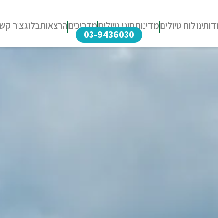
דותינו
לוח טיולים
מדינות
סוגי טיולים
מדריכים
הרצאות
בלוג
צור קש
03-9436030