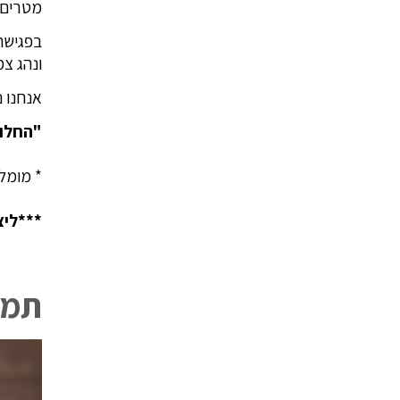
מטרים 
בפגישת 
ונהג צמ
אנחנו 
"החלום
* מומלץ
***ליצירת
תמו