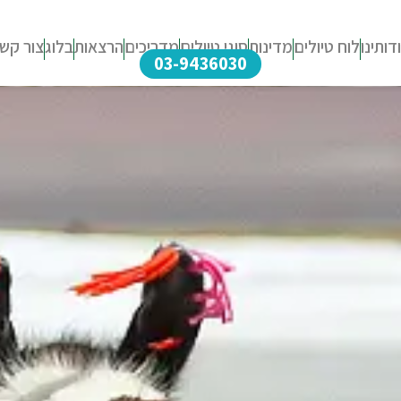
דותינו
לוח טיולים
מדינות
סוגי טיולים
מדריכים
הרצאות
בלוג
צור קש
03-9436030