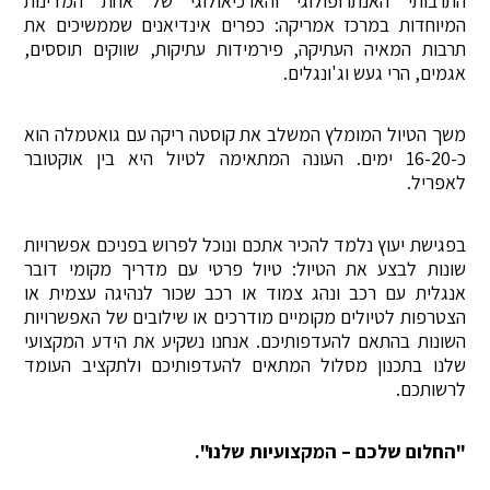
התרבותי האנתרופולוגי והארכיאולוגי של אחת המדינות
המיוחדות במרכז אמריקה: כפרים אינדיאנים שממשיכים את
תרבות המאיה העתיקה, פירמידות עתיקות, שווקים תוססים,
אגמים, הרי געש וג'ונגלים.
משך הטיול המומלץ המשלב את קוסטה ריקה עם גואטמלה הוא
כ-16-20 ימים. העונה המתאימה לטיול היא בין אוקטובר
לאפריל.
בפגישת יעוץ נלמד להכיר אתכם ונוכל לפרוש בפניכם אפשרויות
שונות לבצע את הטיול: טיול פרטי עם מדריך מקומי דובר
אנגלית עם רכב ונהג צמוד או רכב שכור לנהיגה עצמית או
הצטרפות לטיולים מקומיים מודרכים או שילובים של האפשרויות
השונות בהתאם להעדפותיכם. אנחנו נשקיע את הידע המקצועי
שלנו בתכנון מסלול המתאים להעדפותיכם ולתקציב העומד
לרשותכם.
"החלום שלכם – המקצועיות שלנו".