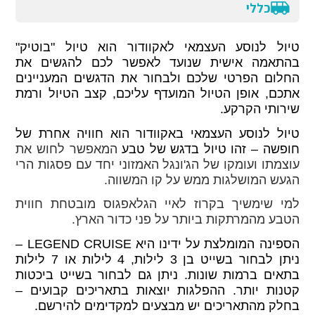
כללי
טיול לנוסע העצמאי לאקוודור הוא טיול "בוטיק"
בהתאמה אישית שנועד לאפשר לכם להגשים את
החלום הפרטי שלכם ולבחור את הדגשים המעניינים
אתכם, אופן הטיול המועדף עליכם, קצב הטיול ורמת
שירותי הקרקע.
טיול לנוסע העצמאי באקוודור הוא חוויה אחרת של
חופשה –
זהו טיול בדגש של טבע
המאפשר לחוש את
עוצמתו ועומקו של הג'ונגל האמזוני יחד עם פסגות הרי
הגעש המושלגות ממש על קו המשווה.
למי שימשיך בקרוז לאיי הגלאפגוס מובטחת חווית
הטבע מהמרתקות ביותר על פני כדור הארץ
.
הספינה המומלצת על ידינו היא
LEGEND CRUISE
–
ניתן לבחור בשייט בן 3 לילות, 4 לילות או 7 לילות
בתאים ברמות שונות. ניתן גם לבחור בשייט ביכטות
קטנות יותר. ההפלגות יוצאות בתאריכים קבועים –
בחלק מהתאריכים יש מבצעים למקדימים להירשם.