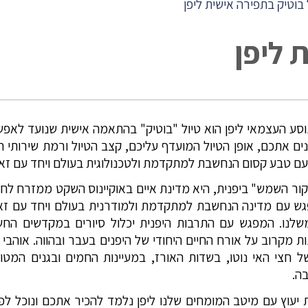
 בוטיק בתפירה אישית ליפן
 ליפן
נוסע העצמאי ליפן הוא טיול "בוטיק" בהתאמה אישית שנועד לא
נים אתכם, אופן הטיול המועדף עליכם, קצב הטיול ורמת שירותי ה
עם טבע קסום הנחשבת למתקדמת ולטכנולוגית בעולם ויחד עם זאת
קור השמש" ביפנית, היא מדינת איים באוקיינוס השקט ממזרח לחופ
גש עם מדינה הנחשבת למתקדמת ולמודרנית בעולם ויחד עם זאת
שלנו. המפגש עם התרבות היפנית יכלול סיורים במקדשים החשובי
ת מקרוב על אורח החיים היחודי של היפנים בעבר ובהווה. אוהבי 
ל חצי האי נוטו, בשדות האורז, במעיינות החמים ובגנים המ
ה.
 יעוץ עם מיטב המומחים שלנו ליפן נלמד להכיר אתכם ונוכל לפרו