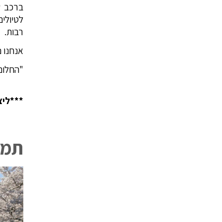
ברכב ש
לטיולים
רבות.
אנחנו 
"החלום
***ליצירת
תמו