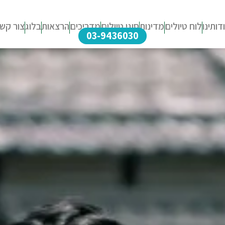
דותינו
לוח טיולים
מדינות
סוגי טיולים
מדריכים
הרצאות
בלוג
צור קש
03-9436030