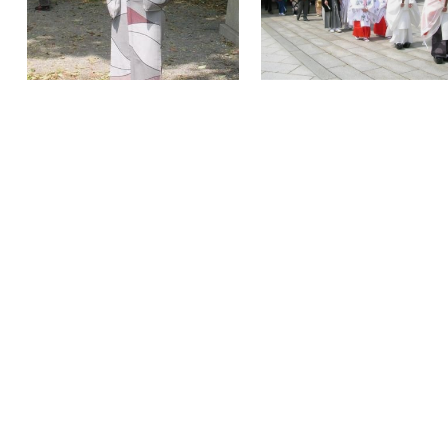
מרצה: עירית להב
רצאה מרתקת על יפן. יפן-מקור השמש ביפנית, נחשבת
עולם ולצד זאת עדיין שומרת בגאווה מעוררת הערצה על
ן והמכובדת שלה. חדש וישן, מודרנה ומסורת, אלו לצד אלו
מדינה מרתקת זו.
, צילום: ליאורה ליבנה
ורים היעדים שמעוררים עניין כמו יפן. "ארץ השמש העולה"
זרח הרחוק היא למעשה ארכיפלג עצום החולש על כמעט
אוקיינוס השקט, ומציעה מפגש מרתק עם נופים מרהיבים, תרבות
לינריה ייחודית וחידושים מודרניים שמקדימים את רוב העולם