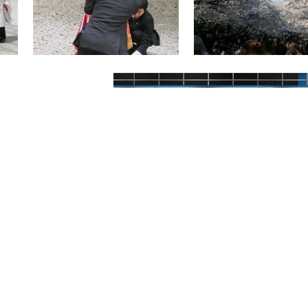
הרצאה על יפן. 
מוזמנים לשמוע ה
למעצמה כלכלית ב
מסורת עתיקת היומי
משתלבים להפליא ב
טיול מאורגן ליפן
מעטות המדינות וספ
השוכנת אי שם במ
7,000 איים ב
עתיקה ומפוארת, קו