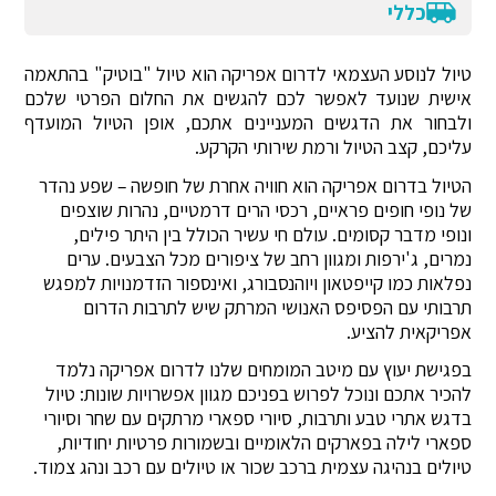
כללי
טיול לנוסע העצמאי לדרום אפריקה הוא טיול "בוטיק" בהתאמה
אישית שנועד לאפשר לכם להגשים את החלום הפרטי שלכם
ולבחור את הדגשים המעניינים אתכם, אופן הטיול המועדף
עליכם, קצב הטיול ורמת שירותי הקרקע.
הטיול בדרום אפריקה הוא חוויה אחרת של חופשה – שפע נהדר
של נופי חופים פראיים, רכסי הרים דרמטיים, נהרות שוצפים
ונופי מדבר קסומים. עולם חי עשיר הכולל בין היתר פילים,
נמרים, ג'ירפות ומגוון רחב של ציפורים מכל הצבעים. ערים
נפלאות כמו קייפטאון ויוהנסבורג, ואינספור הזדמנויות למפגש
תרבותי עם הפסיפס האנושי המרתק שיש לתרבות הדרום
אפריקאית להציע.
בפגישת יעוץ עם מיטב המומחים שלנו לדרום אפריקה נלמד
להכיר אתכם ונוכל לפרוש בפניכם מגוון אפשרויות שונות: טיול
בדגש אתרי טבע ותרבות, סיורי ספארי מרתקים עם שחר וסיורי
ספארי לילה בפארקים הלאומיים ובשמורות פרטיות יחודיות,
טיולים בנהיגה עצמית ברכב שכור או טיולים עם רכב ונהג צמוד.