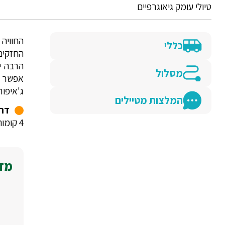
טיולי עומק גיאוגרפיים
החוויה
כללי
החזקים
הרבה י
מסלול
אפשר ל
ג'איפור
המלצות מטיילים
דרג
4 קומות ברגל.
מדו