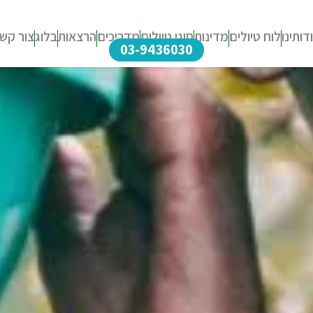
דותינו
לוח טיולים
מדינות
סוגי טיולים
מדריכים
הרצאות
בלוג
צור קש
03-9436030