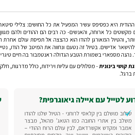
 ההודית היא כפסיפס עשיר המפעיל את כל החושים: צלילי סיטא
 מקשטים כל ארוחה, והאנשים- כה רבים הם ההודים ולהם מגוון רב
ותר, והטיול המאורגן להודו הוא כהצצה אל תפיסת עולם אחרת ה
הישאר אדישים. בטיול זה נטעם ונחווה את המיטב של הודו, נטי
. נהנה מספארי בשמורת הטבע הגדולה ראנטמבור בה חיים טיגריסי
ת קושי בינונית
ע לטייל עם איילה גיאוגרפית?
ש
שילוב מושלם בין קלאסי לרוחני - הטיול שלנו להודו
משלב בין אתרי החובה כמו הטאג' מהאל, מבצר
אמבר ומקדש אקשרדאם, לבין עולם הרוח ההודי –
ביקורים באשרמים, שיעור יוגה, טקסים מסורתיים