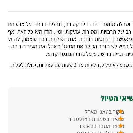
ר וטבלה מתערבבים בריח קטורת, תבלינים רבים על צבעיהם
 של תרבויות ומסורות עתיקות יומין. הודו היא כל זאת ואף
מאפשרת התנסות רוחנית ואנתרופולוגית רבת עוצמה, לה אי
יל במשולש הזהב הכולל את הטאג' מאהל ואת העיר הורודה -
ם ונסיים ברישיקש על גדות הגנגס הקדוש.
- מסלולים עם עליות וירידות, כולל מדרגות, חלק בטבע לא סלול, הליכות עד 3 שעות עם עצירות, יכולת לעלות
יאי הטיול
ביקור בטאג' מאהל
ספארי בשמורת ראנטמבור
מבצר אמבר בג'איפור
טקס פוג'ה בנהר הגנגס