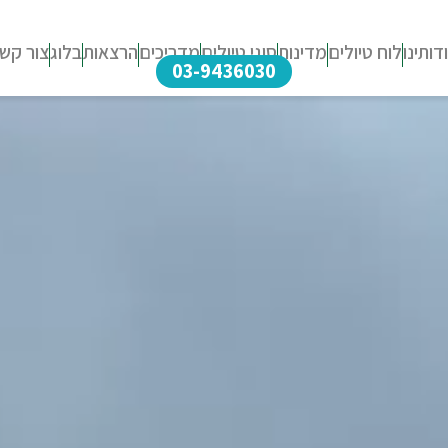
דותינו
לוח טיולים
מדינות
סוגי טיולים
מדריכים
הרצאות
בלוג
צור קש
03-9436030