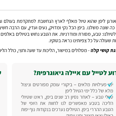
אורגן ליפן שהוא טיול מאלף לארץ הנחשבת למתקדמת בעולם ו
כה שונה משלנו. ביפן הכל נקי ומדויק, נעים ועדין, עם הרבה חש
טיולנו: טבע, מסורת ומודרניות. את הטבע נחוש בטיולים באלפים היפ
ת שעולה על כל צפיותינו נראה בטוקיו.
ת קושי קלה
- מסלולים במישור, הליכות עד שעה וחצי, כולל הליכות בעיר. 
ע לטייל עם איילה גיאוגרפית?
ש
ימי פעילויות מלאים – ביקורי עומק מפורטים וניצול
מלא של כלל ימי הטיול ליפן
טיולי טבע – לאחר נסיון רב שנים ביפן, ראינו שטיולי
הליכה בטבע מאפשרים לנו לחוות את היופי של
הטבע ההררי ביפן. הטיולים נערכים בנקודות נוף יפות
כאילו יצאו מציור יפני עתיק.