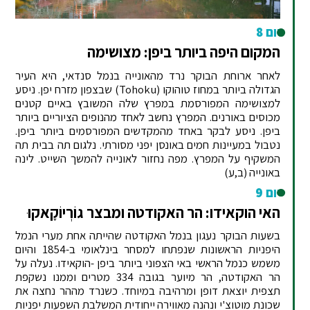
יום 8
המקום היפה ביותר ביפן: מצושימה
לאחר ארוחת הבוקר נרד מהאונייה בנמל סנדאי, היא העיר
הגדולה ביותר במחוז טוהוקו (Tohoku) שבצפון מזרח יפן. ניסע
למצושימה המפורסמת במפרץ שלה המשובץ באיים קטנים
מכוסים באורנים. המפרץ נחשב לאחד מהנופים הציוריים ביותר
ביפן. ניסע לבקר באחד מהמקדשים המפורסמים ביותר ביפן.
נטבול במעיינות חמים באונסן יפני מסורתי. נלגום תה בבית תה
המשקיף על המפרץ. מפה נחזור לאונייה להמשך השייט. לינה
באונייה (ב,ע)
יום 9
האי הוקאידו: הר האקודטה ומבצר גוֹרְיוֹקָאקוּ
בשעות הבוקר נעגון בנמל האקודטה שהייתה אחת מערי הנמל
היפניות הראשונות שנפתחו למסחר בינלאומי ב-1854 והיום
משמש כנמל הראשי באי הצפוני ביותר ביפן -הוקאידו. נעלה על
הר האקודטה, הר מיוער בגובה 334 מטרים וממנו נשקפת
תצפית יוצאת דופן ומרהיבה במיוחד. כשנרד מההר נחצה את
שכונת מוטוצ'י ונהנה מאווירה ייחודית המשלבת השפעות יפניות