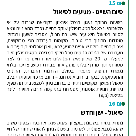
יום 15
סיום השייט - מגיעים לסיאול
בשעות הבוקר נעגון בנמל אינצ'ון בקוריאה שנבנה על אי
מלאכותי ונצא אל המטרופולין שוקק החיים. נפרד מהאונייה ונצא
לסיור בסיאול היא עיר שיש בה הכול, מסביב לשעון ובגדול:
מוסדות החינוך הכי טובים, מקומות העבודה הכי מבוקשים,
איכות החיים. כולם שואפים להגיע לכאן, ואכן אוכלוסיית העיר היא
תערובת של הגירה פנימית מכל חלקי המדינה. במטרופולין חיים
למעלה מ- 20 מיליון איש המנהלים אורח חיים מודרני לצד
מסורתי תוך מרדף בלתי פוסק אחר צבירת רכוש, צריכה בלתי
נגמרת וטיפוס מתמיד בסולם הדרגות החברתי, החינוכי
והתעסוקתי. נבקר ברחוב אינסדונג – רחוב מרכזי ופופולרי בלב
סיאול המושך מקומיים ותיירים. ברחוב ניתן למצוא בתי תה מעץ,
גלריות, חנויות אומנות, מסעדות בתי קפה והרבה אווירה. לינה
בסיאול (ב,ע)
יום 16
סיאול - ישן וחדש
נתחיל בסיור בשכונת בוקצ'ון האנוק שנקרא הכפר הצפוני משום
שהוא נמצא צפונית לארמון. בשכונה ניתן לראות שיחזור של חיי
הכפר כולל, בתים ורחובות וממש להרגיש את האווירה שהיתה