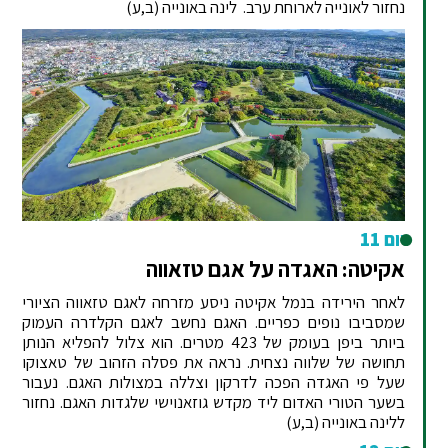
נחזור לאונייה לארוחת ערב. לינה באונייה (ב,ע)
יום 11
אקיטה: האגדה על אגם טזאווה
לאחר הירידה בנמל אקיטה ניסע מזרחה לאגם טזאווה הציורי
שמסביבו נופים כפריים. האגם נחשב לאגם הקלדרה העמוק
ביותר ביפן בעומק של 423 מטרים. הוא צלול להפליא הנותן
תחושה של שלווה נצחית. נראה את פסלה הזהוב של טאצוקו
שעל פי האגדה הפכה לדרקון וצללה במצולות האגם. נעבור
בשער הטורי האדום ליד מקדש גוזאנוישי שלגדות האגם. נחזור
ללינה באונייה (ב,ע)