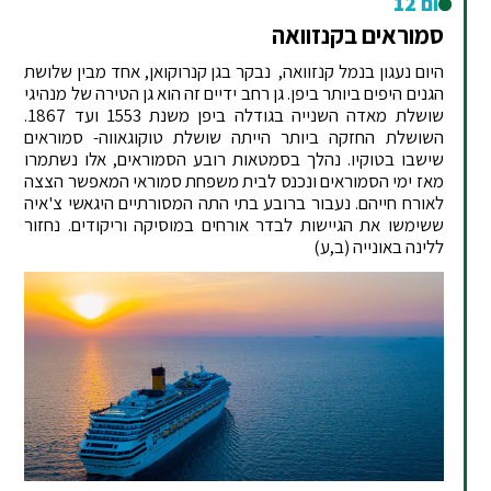
יום 12
סמוראים בקנזוואה
היום נעגון בנמל קנזוואה, נבקר בגן קנרוקואן, אחד מבין שלושת
הגנים היפים ביותר ביפן. גן רחב ידיים זה הוא גן הטירה של מנהיגי
שושלת מאדה השנייה בגודלה ביפן משנת 1553 ועד 1867.
השושלת החזקה ביותר הייתה שושלת טוקוגאווה- סמוראים
שישבו בטוקיו. נהלך בסמטאות רובע הסמוראים, אלו נשתמרו
מאז ימי הסמוראים ונכנס לבית משפחת סמוראי המאפשר הצצה
לאורח חייהם. נעבור ברובע בתי התה המסורתיים היגאשי צ'איה
ששימשו את הגיישות לבדר אורחים במוסיקה וריקודים. נחזור
ללינה באונייה (ב,ע)