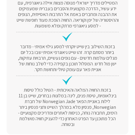
המטיילים מדריך ישראלי מנוסה מצוות איילה גיאוגרפית, עם
ידע עשיר, הדרכה מקצועית והסברים בעברית שמעמיקים
את ההבנה ומחברים באמת אל התרבות האסייתית, הנופים
וההיסטוריה של יפן וקוריאה. החוויה הופכת מעוד חופשת שייט
- למסע גיאוגרפי מרתק ומלא משמעות.
בזכות השילוב בין שייט יוקרתי למסע גילוי אמיתי - מדובר
ביותר מסתם קרוז. זהו שייט גיאוגרפי אמיתי שבו בכל יום
מגלים עולמות חדשים - עם נופים געשיים, תרבויות עתיקות,
ישן מול חדש. המסלול תוכנן בקפידה כדי לשלב נוחות של
אוניית פאר עם עומק טיולי ותחושת חקר.
בזכות החוויה המלאה והאיכותית - הטיול כולל טיסות
בינלאומיות, טיסת פנים, לינה במלונות נבחרים, שייט בן 11
לילות באוניית הפאר Norwegian Jade של חברת
Norwegian, פנסיון מלא במהלך השייט וחצי פנסיון ביתר
הימים, תחבורה נוחה, כניסות לאתרים ומדריכים מקצועיים -
הכל מתוכנן עד הפרט האחרון כדי להעניק חוויה מושלמת
ובטוחה.