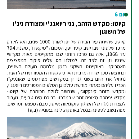
יום 6
קיוטו: מקדש הזהב, גני ריואנג'י ומצודת ניג'ו
של השוגון
קיוטו, שהייתה עיר הבירה של יפן לאורך 1000 שנים, היא לא רק
מרכז שלטוני שבו ישב קיסר יפן, המכונה "מיקאדו", משנת 794
עד 1868, אלה גם מרכז רוחני שבו מתקיימים מאות מקדשי
שינטו וזן זה לצד זה. למזלנו חס עליה פיקוד המפציצים
האמריקני באוקיינוס השקט בזמן מלחמת העולם השנייה,
וכתוצאה מכך שרדה מרבית הארכיטקטורה המסורתית של העיר.
נתחיל את היום בשני גני זן במקדשים מפורסמים שאונסק"ו
הכריז עליהם כאתרי מורשת עולם: גן הסלעים המפורסם ריואנג'י,
ומקדש הזהב קינקקוג'י, שנחשב לגולת הכותרת של קיוטו-
מקדש יפהפה מצופה זהב שבמרכזו בריכת מים טבעית. נעבור
למצודת ניג'ו של השוגון טוקוגאווה אייסו, מבנה מפואר ומרשים.
מפה נשוב לספינה בנמל באוסקה. לינה באונייה (ב,ע)