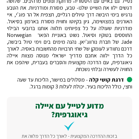
נטייל גם באיים עם היסטוריה מרתקת ונופים מרהיבים. שלושה
דגשים ילוו את השייט שלנו- טבע, מסורת ומודרניות. את הטבע
נרגיש בימי היבשה דרך טיולים רגליים, תצפית אל הר פוג'י, איי
האורנים במצושימה, גיון בקיוטו וחווית מסורת בארמון בסיאול.
מודרניות שעולה על כל צפיותינו תלווה אותנו ברובעי הבילוי
התוססים בטוקיו וסיאול. נשוט באוניית הפאר Norwegian
Jade של חברת נורווג'יאן. נהנה מימים בים וימי טיול ביבשה,
דרכם נתוודע לעומקן של שתי תרבויות מהחשובות באסיה. לאורך
כל הדרך ילווה אתכם מדריך ישראלי מנוסה מצוות איילה
גיאוגרפית, עם הדרכה מקצועית והסברים בעברית, שיהפכו את
החוויה לעשירה ובלתי נשכחת.
דרגת קושי קלה
- מסלולים במישור, הליכות עד שעה
וחצי, כולל הליכות בעיר. יכולת לעלות 3 קומות ברגל.
מדוע לטייל עם איילה
גיאוגרפית?
בזכות ההדרכה המקצועית - לאורך כל הדרך מלווה את