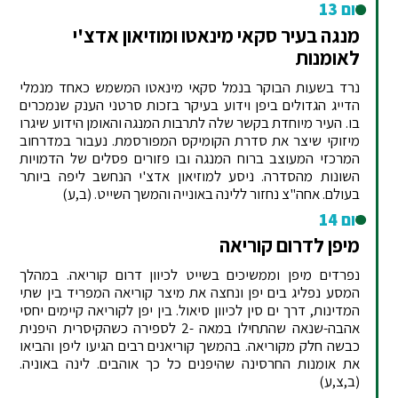
יום 13
מנגה בעיר סקאי מינאטו ומוזיאון אדצ'י
לאומנות
נרד בשעות הבוקר בנמל סקאי מינאטו המשמש כאחד מנמלי
הדייג הגדולים ביפן וידוע בעיקר בזכות סרטני הענק שנמכרים
בו. העיר מיוחדת בקשר שלה לתרבות המנגה והאומן הידוע שיגרו
מיזוקי שיצר את סדרת הקומיקס המפורסמת. נעבור במדרחוב
המרכזי המעוצב ברוח המנגה ובו פזורים פסלים של הדמויות
השונות מהסדרה. ניסע למוזיאון אדצ'י הנחשב ליפה ביותר
בעולם. אחה"צ נחזור ללינה באונייה והמשך השייט. (ב,ע)
יום 14
מיפן לדרום קוריאה
נפרדים מיפן וממשיכים בשייט לכיוון דרום קוריאה. במהלך
המסע נפליג בים יפן ונחצה את מיצר קוריאה המפריד בין שתי
המדינות, דרך ים סין לכיוון סיאול. בין יפן לקוריאה קיימים יחסי
אהבה-שנאה שהתחילו במאה -2 לספירה כשהקיסרית היפנית
כבשה חלק מקוריאה. בהמשך קוריאנים רבים הגיעו ליפן והביאו
את אומנות החרסינה שהיפנים כל כך אוהבים. לינה באוניה.
(ב,צ,ע)