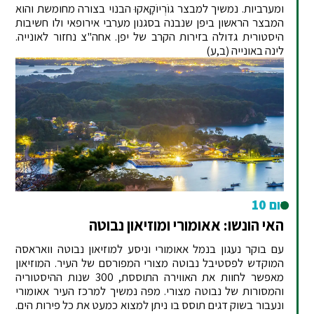
ומערביות. נמשיך למבצר גוֹרְיוֹקָאקוּ הבנוי בצורה מחומשת והוא
המבצר הראשון ביפן שנבנה בסגנון מערבי אירופאי ולו חשיבות
היסטורית גדולה בזירות הקרב של יפן. אחה"צ נחזור לאונייה.
לינה באונייה (ב,ע)
יום 10
האי הונשו: אאומורי ומוזיאון נבוטה
עם בוקר נעגון בנמל אאומורי וניסע למוזיאון נבוטה וואראסה
המוקדש לפסטיבל נבוטה מצורי המפורסם של העיר. המוזיאון
מאפשר לחוות את האווירה התוססת, 300 שנות ההיסטוריה
והמסורות של נבוטה מצורי. מפה נמשיך למרכז העיר אאומורי
ונעבור בשוק דגים תוסס בו ניתן למצוא כמעט את כל פירות הים.