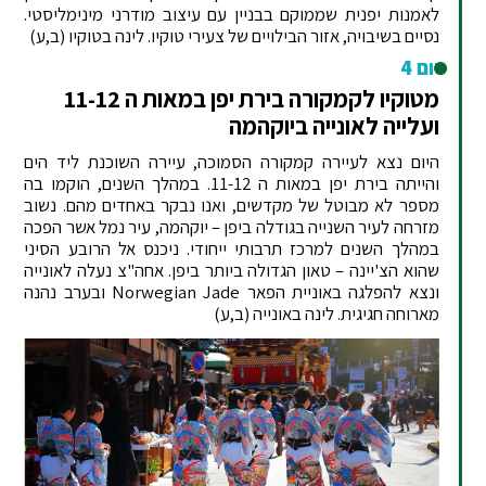
לאמנות יפנית שממוקם בבניין עם עיצוב מודרני מינימליסטי.
נסיים בשיבויה, אזור הבילויים של צעירי טוקיו. לינה בטוקיו (ב,ע)
יום 4
מטוקיו לקמקורה בירת יפן במאות ה 11-12
ועלייה לאונייה ביוקהמה
היום נצא לעיירה קמקורה הסמוכה, עיירה השוכנת ליד הים
והייתה בירת יפן במאות ה 11-12. במהלך השנים, הוקמו בה
מספר לא מבוטל של מקדשים, ואנו נבקר באחדים מהם. נשוב
מזרחה לעיר השנייה בגודלה ביפן – יוקהמה, עיר נמל אשר הפכה
במהלך השנים למרכז תרבותי ייחודי. ניכנס אל הרובע הסיני
שהוא הצ'יינה – טאון הגדולה ביותר ביפן. אחה"צ נעלה לאונייה
ונצא להפלגה באוניית הפאר Norwegian Jade ובערב נהנה
מארוחה חגיגית. לינה באונייה (ב,ע)