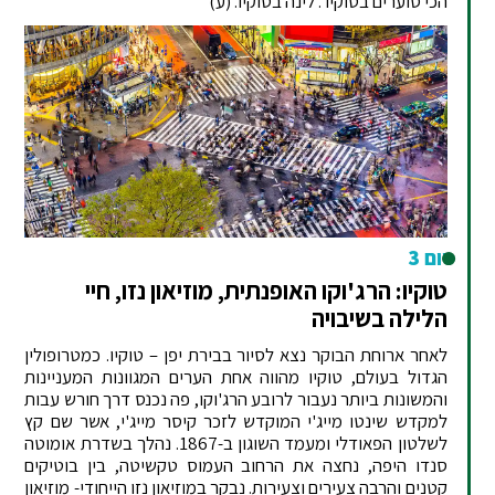
הכי סוערים בטוקיו . לינה בטוקיו. (ע)
יום 3
טוקיו: הרג'וקו האופנתית, מוזיאון נזו, חיי
הלילה בשיבויה
לאחר ארוחת הבוקר נצא לסיור בבירת יפן – טוקיו. כמטרופולין
הגדול בעולם, טוקיו מהווה אחת הערים המגוונות המעניינות
והמשונות ביותר נעבור לרובע הרג'וקו, פה נכנס דרך חורש עבות
למקדש שינטו מייג'י המוקדש לזכר קיסר מייג'י, אשר שם קץ
לשלטון הפאודלי ומעמד השוגון ב-1867. נהלך בשדרת אומוטה
סנדו היפה, נחצה את הרחוב העמוס טקשיטה, בין בוטיקים
קטנים והרבה צעירים וצעירות. נבקר במוזיאון נזו הייחודי- מוזיאון