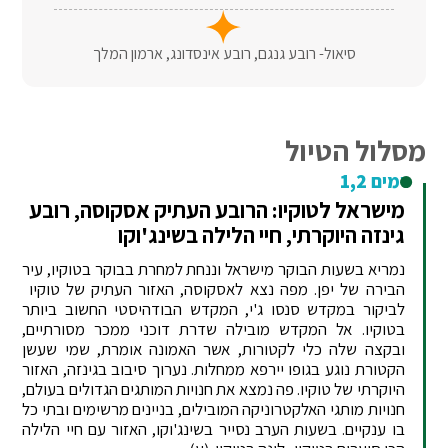
סיאול- רובע גנגם, רובע אינסדונג, ארמון המלך
מסלול הטיול
ימים 1,2
מישראל לטוקיו: הרובע העתיק אסקוסה, רובע
גינזה היוקרתי, חיי הלילה בשינג'וקו
נמריא בשעות הבוקר מישראל וננחת למחרת בבוקר בטוקיו, עיר
הבירה של יפן. מפה נצא לאסקוסה, האזור העתיק של טוקיו
לביקור במקדש סנסו ג'י, המקדש הבודהיסטי החשוב ביותר
בטוקיו. אל המקדש מובילה שדרת דוכני ממכר מסורתיים,
ובקצה שלה כלי לקטורות, אשר האמונה אומרת, שמי שעשן
הקטורת נוגע בגופו יירפא ממחלות. נערוך סיבוב בגינזה, האזור
היוקרתי של טוקיו. פה נמצא את חנויות המותגים הגדולים בעולם,
חנויות מותגי האלקטרוניקה המובילים, בניינים מרשימים ובתי כל
בו ענקיים. בשעות הערב נסייר בשינג'וקו, האזור עם חיי הלילה