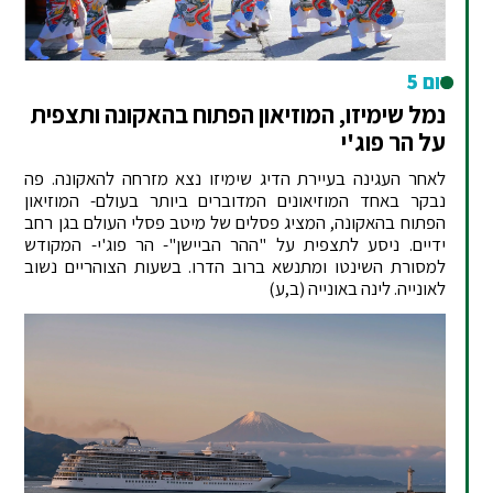
יום 5
נמל שימיזו, המוזיאון הפתוח בהאקונה ותצפית
על הר פוג'י
לאחר העגינה בעיירת הדיג שימיזו נצא מזרחה להאקונה. פה
נבקר באחד המוזיאונים המדוברים ביותר בעולם- המוזיאון
הפתוח בהאקונה, המציג פסלים של מיטב פסלי העולם בגן רחב
ידיים. ניסע לתצפית על "ההר הביישן"- הר פוג'י- המקודש
למסורת השינטו ומתנשא ברוב הדרו. בשעות הצוהריים נשוב
לאונייה. לינה באונייה (ב,ע)