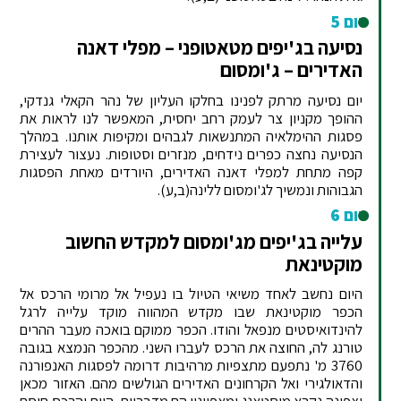
יום 5
נסיעה בג'יפים מטאטופני – מפלי דאנה
האדירים – ג'ומסום
יום נסיעה מרתק לפנינו בחלקו העליון של נהר הקאלי גנדקי,
ההופך מקניון צר לעמק רחב יחסית, המאפשר לנו לראות את
פסגות ההימלאיה המתנשאות לגבהים ומקיפות אותנו. במהלך
הנסיעה נחצה כפרים נידחים, מנזרים וסטופות. נעצור לעצירת
קפה מתחת למפלי דאנה האדירים, היורדים מאחת הפסגות
הגבוהות ונמשיך לג'ומסום ללינה(ב,ע).
יום 6
עלייה בג'יפים מג'ומסום למקדש החשוב
מוקטינאת
היום נחשב לאחד משיאי הטיול בו נעפיל אל מרומי הרכס אל
הכפר מוקטינאת שבו מקדש המהווה מוקד עלייה לרגל
להינדואיסטים מנפאל והודו. הכפר ממוקם בואכה מעבר ההרים
טורנג לה, החוצה את הרכס לעברו השני. מהכפר הנמצא בגובה
3760 מ' נתפעם מתצפיות מרהיבות דרומה לפסגות האנפורנה
והדאולגירי ואל הקרחונים האדירים הגולשים מהם. האזור מכאן
וצפונה נקרא מוסטאנג ומאפייניו הם מדבריים, היות והרכס חוסם