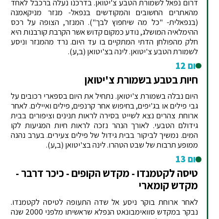
דרום נפאל לשמורת הטבע צ'יטואן. בדרכנו נעלה ברכבל לאחד
מהאתרים החשובים והמקודשים בנפאל- מנזר מניקאמנה
(בנפאלית- "כל מה שיחפוץ לבך"). המנזר, הצופה על רכס
ההימלאיה המושלג, נודע כמקום קדוש אשר הקרבת קורבנות היא
חלק מהפולחן הדתי המתקיים בו עד היום. נרד מהמנזר וניסע
לשמורת הטבע צ'יטואן. לינה בצ'יטואן (ב,ע).
יום 12
חיות בטבע בשמורת צ'יטואן
היום נבלה בשמורת צ'יטואן. נתחיל את היום בספארי רכובים על
גבי פילים או בג'יפים, בחיפוש אחר קרנפים, פילים ואיילים. לאחר
ארוחת צהרים נצא לשייט בסירה לראות תנינים וציפורים בבית
גידולם הטבעי. לאורך הנהר נזכה לראות חיות המגיעות לקו
המים. נמשיך לביקור בבית גידול של פילים צעירים. בערב נהנה
ממופע תרבות של שבט הטהרו. לינה בצ'יטואן (ב,ע).
יום 13
טיסה לקטמנדו - מקדש הקופים - כיכר דרבר -
מקדש קומארי
לאחר ארוחת בוקר ניסע אל שדה התעופה לטיסה לקטמנדו.
נבקר במקדש סוואימבונאט הנפלא שראשיתו מלפני 2000 שנה