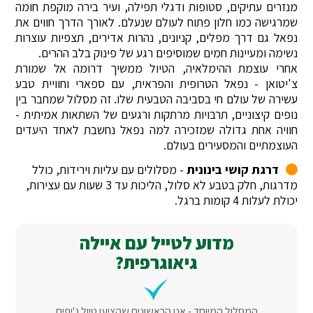
מנזרים עתיקים, סטופות ודגלי תפילה, ועיר בירה מוקפת חומה
שמרגישה כמו חלון פתוח לעולם שנעלם. לאורך הדרך חווים את
נפאל גם דרך מפלים, קניונים, נהרות אדירים, תצפיות עוצרות
נשימה ומעיינות חמים שמוסיפים רגע של פינוק בלב ההרים.
אחרי עוצמת ההימלאיה, הטיול ממשיך דרומה אל שמורת
צ'יטואן - נפאל הטרופית והפראית, עם ספארי וחוויית טבע
עשירה של עולם חי בסביבה הטבעית שלו. זה מסלול שמחבר בין
נופים קיצוניים, תרבויות מרתקות ורגעים של השתאות אמיתית -
חוויה אחת גדולה שמזכירה למה נפאל נחשבת לאחד היעדים
העוצמתיים והמסעירים בעולם.
דרגת קושי בינונית
- מסלולים עם עליות וירידות, כולל
מדרגות, חלק בטבע לא סלול, הליכות עד 3 שעות עם עצירות,
יכולת לעלות 4 קומות ברגל.
מדוע לטייל עם איילה
גיאוגרפית?
המסלול המיוחד - אנו הראשונים שהציעו טיול ג'יפים