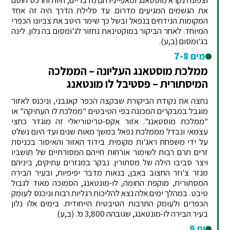
את הגשמים המגיעים מדרום. עד סלילת הדרך היה זה אחד
המקומות הנידחים בנפאל ובשל כך שימר היטב את צביונו הכפרי
המיוחד. לאחר הביקור במוקטינאת נחזור לג'ומסום בה נלון. לינה
בג'ומסום (ב,ע).
ימים 7-8
ממלכת מוסטאנג העליונה – הממלכה
המיסתורית – פסטיבל לו מונטאנג
נחצה את נקודת הביקורת שבקצה הכפר קאגבני, וניכנס לאזור
מוגבל במבקרים המכונה בפי הטיבטים "ממלכת לו העתיקה" או
"ממלכת מוסטאנג". אזור אקס-טריטוריאלי זה מוגדר כחצי
עצמאי ונבדל מממלכת נפאל במשך מאות שנים ועד היום נשלט
על ידי משפחת ראג'ות מקומית. בידוד האזור והאיסור בכניסת
זרים תרם רבות לשימור אורחות חייהם המסורתיים של תושביו
ויצר סביבו הילה של מסתורין. נבקר במנזרים עתיקים, ביניהם
מנזר צ'וזר החצוב באבן, בנאות מדבר יפיפיות, ובעיר הבירה
המסתורית, מוקפת החומה, לו-מונטאנג, הסמוכה מאוד לגבול
טיבט. במהלך ימים אלה נצא להליכות רגליות רבות וניכנס לעומק
הכפרים ולעומק התרבות הטיבטית הייחודית. בימים אלו נלון
בעיר הבירה לו-מונטאנג, שגובהה 3,800 מ'. (ב,ע)
יום 9