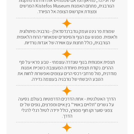
של ויגילנד, מוזיאון הפראם שממחיש את רוח ההרפתקנות
הנורבגית, מתחם האמנות Kistefos Museum המרשים
ומצודת אקרשוס הצופה אל הפיורד.
שמורת פר גינט ועמק גודברנדסדאלן - נורבגיה מיתולוגית
ולאומית. מפגש עם הנוף והסיפורים שמאחורי הרוח הלאומית
הנורבגית, כולל תחנות עם אווירה של אגדות נורדיות.
תצפית אמנותית בנוף טונדרה עוצמתי - טבע פראי על סף
ההרים. נקודת תצפית מיוחדת המעוצבת כשכיית אמנות
מודרנית, מול מרחבי רכסי הרים עצומים ואפשרות לחוות את
הטבע היבשתי של נורבגיה בעוצמה נדירה.
הדרך האטלנטית - אחת הדרכים הדרמטיות בעולם. נסיעה
על גשרים "תלויים באוויר" בין איים ומפרצים, נופים של ים
צפוני סוער וקו חוף מפורץ, כולל ירידה לטיול רגלי לרגלי
הדרך.