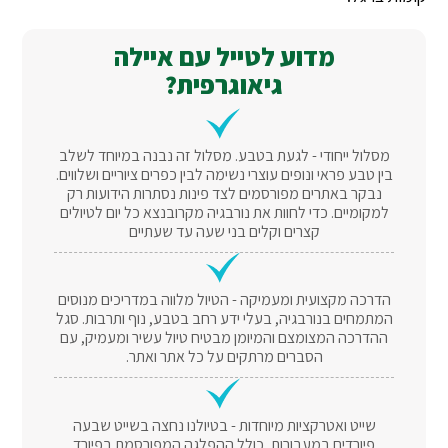
מדוע לטייל עם איילה
גיאוגרפית?
מסלול ייחודי - לגעת בטבע. מסלול זה נבנה במיוחד לשלב
בין טבע פראי ונופים עוצרי נשימה לבין כפרים ציוריים ושלווים.
נבקר באתרים מפורסמים לצד פינות נסתרות הידועות רק
למקומיים. כדי לחוות את נורבגיה מקרובנצא כל יום לטיולים
קצרים וקלים בני שעה עד שעתיים
הדרכה מקצועית ומעמיקה - הטיול מלווה במדריכים מנוסים
המתמחים בנורבגיה, בעלי ידע רחב בטבע, נוף ותרבות. סגל
ההדרכה המצומצם והמיומן מבטיח טיול עשיר ומעמיק, עם
הסברים מרתקים על כל אתר ואתר.
שייט ואטרקציות מיוחדות - בטיולנו נחצה בשייט שבעה
פיורדים במעבורות, כולל ההפלגה המפורסמת בפיורד