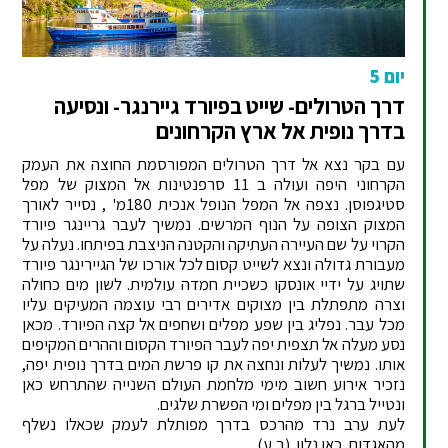
יום 5
דרך הטרולים- שייט בפיורד גיירנגר- ונסיעה
בדרך נופית אל ארץ הקרחונים
עם בקר נצא אל דרך הטרולים המפורסמת החוצה את העמק
הקרחוני היפה ועולה ב 11 סרפנטינות אל המצוק של מפל
סטיגפוסן. נצפה אל המפל הנופל אנכית 180מ' , נסייר לאורך
המצוק הצופה על הנוף המרשים. נמשיך לעבר גריינגר פיורד
הקרוי על שם העיירה העתיקה והקטנה הניצבת בפיתחו. נעלה על
מעבורת גדולה ונצא לשייט קסום לכל אורכו של הגיירינגר פיורד
שתויג על ידיי אונסקו כשכיית חמדה עולמית. לשון מים כחולה
וצרה מתפתלת בין מצוקים אדירים רבי עוצמה המעיקים עליו
מכל עבר. נפליג בין שפע מפלים ושחפים אל קצה הפיורד. מכאן
נסע מעלה אל תצפית יפה לעבר הפיורד הקסום וההרים המקיפים
אותו. נמשיך לעלות ונחצה את קו פרשת המים בדרך נופית יפה,
נזכיר אירוע חשוב מימי מלחמת העולם השנייה שהתרחש כאן
ונטייל ברגל בין מפלים ומי הפשרת שלגים.
לעת ערב נרד מהרכס בדרך מפותלת לעמק שכאלו נשלף
מהאגדות. כאן נלון. (ב,ע)