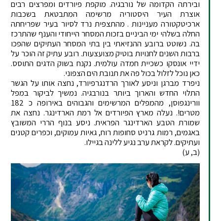
ובירתה הקדומה של נורבגיה. מוקפת פיורדים ומפרצים רבים
אוצרת העיר היסטוריה מרשימה המתבטאת בשכבות
ארכיטקטורה מעניינות . מהתצפית נרד לסיור בעיר שפריחתה
החלה בשלהי ימי הביניים בזכות המסחר הייחודי והענף שהתרכז
בה. נשוטט ברובע ההנזיאתי בין בתי המסחר העתיקים שהפכו
ברבות השנים לחנויות בוטיק מצועצעות. רובע עתיק זה הוכר על
ידיי אונסקו כשכיית חמדה עולמית. נקנח בשוק הדגים התוסס.
כאן נוכל לזלול בכול פה את תנובת הים הצפוני.
ניפרד מברגן וניסע לאורך הרדנגרפיורד, נחצה אותו על הגשר
התלוי החדש והארוך ביותר בנורבגיה. נמשיך לביקור במפל
וורינגפוסן, מהמפלים המרשימים והגבוהים באירופה כ 182
מטרים!. נעלה מארץ הפיורדים אל רמת הארדינגר. נחצה את
שמורת הטבע הארדינגר הפראית. ניסע בנוף הררי המשובץ
באגמים, רמות גרניט סחופות רוח, גאיות עמוקים, וכפרים קטנים
ועתיקים. לקראת ערב נגיע ללינה בגיילו.
(ב, ע)