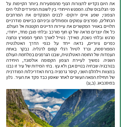
את היום נקדיש לתצורות הנוף מהמסעירות ביותר הקיימות על
פני הגלובוס שלנו. המפגש הייחודי בין לשונות הפיורדים לגלי הים
הצפוני; שפע איים ירוקים- לבנים המנקדים את המרחבים
הכחולים, מפרצים עמוקים ומפותלים וביניהם כבישים מודרניים
תלויים באוויר המקשרים את עיירות הדייגים הקטנות אל העולם.
כל אלו יוצרים מראה של קו חוף מורכב ובלתי מובן מחד, ייחודי,
מרגש ובלתי נשכח, מאידך. נטייל לאורך החוף המפורץ ונחצה
כפרים ציוריים, נדאה ייחד על כנפי הדרך האטלנטית
המפורסמת, ונרד לטיול רגלי קסום לרגליה. נבקר באחת
העמדות של החומה האטלנטית, שבנו הגרמנים במלחמת העולם
השניה. נמשיך לעיירת הצפון הקסומה אולסונד, היחידה
בנורבגיה שבתיה בנויים אבן ולא עץ . בתי המידות של עיר זו נבנו
במצוות וילהלם השני, קיסר גרמניה ברוח האדריכלות המודרנית
של תחילת המאה העשרים לאחר שאסון כבד פקד את העיר. נלון
בפוסנבאג. (ב,ע)