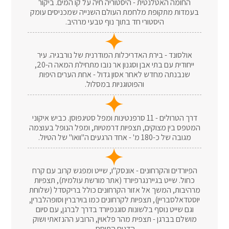
החומה האטלנטית - היסטוריה חיה על קו המים. ביקור
בעמדות מתקופת מלחמת העולם השנייה שמכניסים עומק
היסטורי חד בתוך נוף טבעי מרהיב.
אולסונד - בירת האדריכלות המודרנית של נורבגיה. עיר
ייחודית עם בתי אבן וסגנון אר נובו מתחילת המאה ה-20,
שנבנתה מחדש לאחר אסון גדול - אחת הערים היפות
והפוטוגניות במסלול.
דרך הטרולים - 11 סרפנטינות ומפל סטיגפוסן. כביש איקוני
המטפס בין מצוקים, תצפיות דרמטיות, ומפל הנופל בעוצמה
מגובה של כ-180 מ' - אחד הרגעים ה"וואו" של הטיול.
הפיורדים והקרחונים - אונסק"ו, שייט ומפגש קרוב עם קרח
כחול. שייט בגיירנגרפיורד (אתר מורשת עולמית), תצפיות
מרהיבות, המשך אל אזור הקרחונים כולל בריקסדל (שלוחת
יוסטדאלסבריין), תצפיות לקרחונים כמו בוירברין וסופהלברין,
וגם שייט נוסף בלשונות סוגנפיורד בדרך לברגן, עם סיום
מושלם בברגן - תצפית מהר פלאוין, הרובע ההנזאתי ושוק
הדגים התוסס.