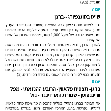
סוגנדל. (ב,ע)
יום 7
שייט בסוגנפיורג--ברגן
נרד לשייט יפה בלשון צרה היוצאת מפיורד סוגנפיורד הענק.
מסע איטי ושקט בין נופים עוצרי נשימה צלעות הרים תלולים
ומתנשאים לגובה של מעל 1,000 מטר, צוללים ישירות אל המים
השקטים.
לאורך הדרך, נראה אינספור מפלי מים זורמים בעוצמה מטה
מההרים אל הפיורד. חלקם זרמים דקים, ואחרים מפלים רחבים
ומרשימים. לאורך קו החוף הצר, פזורים כפרים קטנים ומקסימים
עם בתי עץ צבעוניים הצמודים לצלע ההר. חוויתה התחושה של
להיות קטן כל כך מול הטבע העצום. מכאן נצא בדרך בדרך יפה
מערבה לעבר האוקיינוס האטלנטי. אחה"צ נגיע לברגן, עם
הגעתנו נצא לסיור היכרות ראשוני עם בירת הפיורדים. (ב)
יום 8
ברגן- תצפית פלאווין- הרובע ההנזאתי - מפל
וורינגפוסן - שמורת הארדינגר - גול
את הבוקר בברגן נתחיל בעליה לתצפית מרשימה מהר פלאוין.
לרגלינו נפרשת ברגן, המרכז האורבני השני בגודלו בנורבגיה