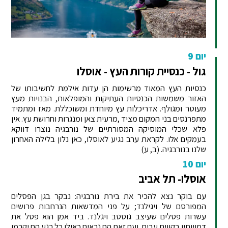
יום 9
גול - כנסיית קורות העץ - אוסלו
כנסיות העץ המאוד מרשימות הן עדות אילמת לחשיבותו של
האזור משמשות הכנסיות העתיקות והמופלאות, הבנויות מעץ
מעוטר ומגולף. אדריכלות עץ מיוחדת ומשוכללת. מאז ומתמיד
מתפרנסים בני המקום מציד ,מרעית צאן ומנגרות וחרושת עץ. אין
פלא שכלי המוסיקה המסורתיים של נורבגיה נוצרו דווקא
בעמקים אלו. לקראת ערב נגיע לאוסלו, כאן נלון בלילה האחרון
שלנו בנורבגיה. (ב, ע)
יום 10
אוסלו- תל אביב
עם בוקר נצא להכיר את בירת נורבגיה: נבקר בגן הפסלים
המפורסם של ויגילנד; על פני המדשאות הנרחבות פרושים
עשרות פסלים שעיצב גוסטב ויגלנד. ביד אמן הוא פסל את
דמויותיו בקווים עבים, ועם זאת הם נראים כאילו כל רגע הם יקרמו