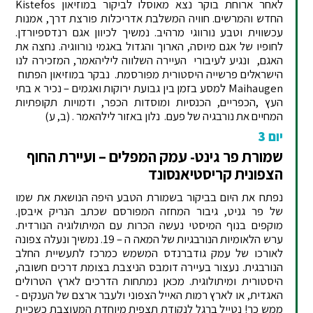
לאחר ארוחת בוקר נצא מאוסלו לביקור במוזיאון Kistefos
החדש והמרשים. חוויה המשלבת אדריכלות פורצת דרך, אמנות
עכשווית וטבע נורווגי מרהיב. נמשיך לכיוון אגם רנדספיורדן.
לחופיו של אגם מיוסה, הארוך והגדול באגמי נורווגיה. נחצה את
האגם, ונגיע לעיבורי העיירה השלווה ליליהאמר, המזכירה לנו
הישראלים פרשייה היסטורית מפורסמת. נבקר במוזיאון הפתוח
Maihaugen למסע בזמן בין גבועת ירוקות ואגמים – נכיר א בתי
העץ ,הכפריים, הכנסיות ומוסדות הכפר, ודמויות תקופתיות
המחיים את נורבגיה של פעם. נלון באזור לילהאמר . (ב, ע)
יום 3
שמורת פר גינט- עמק המפלים – ועיירת החוף
הצפונית קריסטיאנסונד
נפתח את היום בביקור בשמורת הטבע היפה הנושאת את שמו
של פר גניט, גיבור המחזה המפורסם שכתב הנריק איבסן.
מוקפים בנוף המיסטי נעשה הכרות עם המיתולוגיה הנורדית.
ערש הלאומיות הנורבגיות של המאה ה – 19. נמשיך ונעלה צפונה
לאורכו של עמק גודברנדס המשמש כמרכז לתעשיית החלב
הנורבגית. נעצור בעיירה דומבס הניצבת בצומת דרכים חשובה,
היסטורית ומיתולוגית. מכאן נמתחות הדרכים לארץ הטרולים
האגדית, או לארץ רמות האייל הצפוני ולעבר ארצם של הענקים -
ממש כך! נטייל ברגל לנקודת תצפית מיוחדת המעוצבת כשכיית