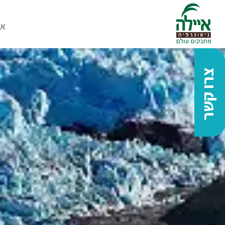
או
צרו קשר