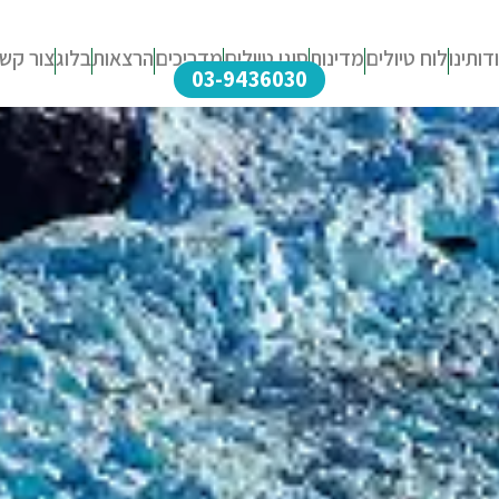
דותינו
לוח טיולים
מדינות
סוגי טיולים
מדריכים
הרצאות
בלוג
צור קש
03-9436030