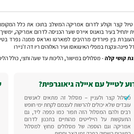
טיול קצר וקולע לדרום אמריקה המשלב בתוכו את כלל המקומו
ת יתחיל בעיר בואנוס איירס שער הכניסה לדרום אמריקה, ימשיך 
עוברת בין פיורדים מרהיבים לפוארטו ואראס ממנה נפרד בטיס
ל פיינה ונקנח במפלי האיגוואסו ועיר האלוהים ריו דה ז'ניירו
ת קושי קלה
- מסלולים במישור, הליכות עד שעה וחצי, כולל הליכות בעיר. י
ע לטייל עם איילה גיאוגרפית?
ש
מסלול קצר ולעניין – מסלול זה מתאים לאנשים
עובדים שלא יכולים להרשות לעצמם לקחת ימי חופש
רבים ולהם המסלול הזה תפור כמו כפפה ליד, גם
התעקשות על היילייטים מהותיים בתכנון לדרום
אמריקה וגם הוספה של מסלולים מחוץ למסלול
התיירים השחוק בפרק זמן קצר יחסית.