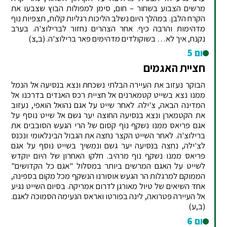
מרשים הצבוע בשחור – חום, סימן למפולות הבוץ שצבעו את
הקרח הלבן. במהלך היום נשלב הליכות רגליות קלות, תצפיות נוף
מדהימות והרבה כיף. אחר הצהרים נחזור לברילוצ'ה. בערב
נקנח, איך לא… בשוקולדים מדהימים פאר ברילוצ'ה. (ב,צ)
יום 5
חציית האגמים
הבוקר נעזוב את העיירה הבלתי נשכחת ונצא בנסיעה אל הנמל
ממנו נצא בשייט קטמארנים אל חציית רכס האנדים בדרכנו אל
המדינה הבאה, צ'ילה. לאחר שייט על אגם נהואל הואפי, נעזוב
את הקטמארן ונצא בנסיעה החוצה יער גשם אל שייט נוסף על
אגם פריאס ממנו נשקף נוף קסום של הרי הגעש הסובבים את
ברילוצ'ה. לאחר השייט הקצר נחצה את הגבול הבינלאומי ונכנס
לצ'ילה, נחצה בנסיעה יער גשם ונמשיך בשייט נוסף על אגם
פריאס ממנו נשקף נוף מרהיב. חלקו האחרון של היום יוקדש
לשייט על האגם המרשים ביותר במסלול "אגם כל הקדושים"
הממוקם למרגלות הר הגעש אוסורנו הנשקף מכל מקום בספינה,
אחד השיאים של טיול מאורגן לדרום אמריקה. בסיום השייט נגיע
אל העיירה פטרואה, לינה בפורטו ואראס הנעימה הסמוכה לאגם.
(ב,ע)
יום 6