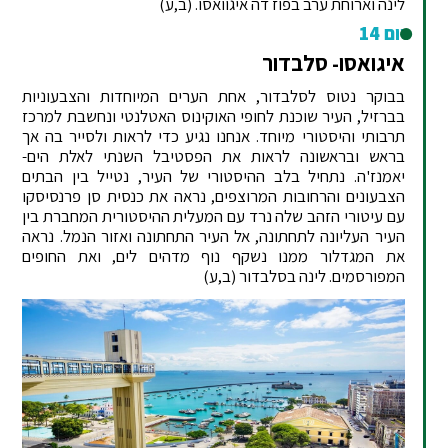
לינה וארוחת ערב בפוז דה איגוואסו. (ב,ע)
יום 14
איגואסו- סלבדור
בבוקר נטוס לסלבדור, אחת הערים המיוחדות והצבעוניות
בברזיל, העיר שוכנת לחופי האוקינוס האטלנטי ונחשבת למרכז
תרבותי והיסטורי מיוחד. אנחנו נגיע כדי לראות ולסייר בה אך
בראש ובראשונה לראות את הפסטיבל השנתי לאלת הים-
יאמנז'ה. נתחיל בלב ההיסטורי של העיר, נטייל בין הבתים
הצבעונים והרחובות המרוצפים, נראה את כנסית סן פרנסיסקו
עם עיטורי הזהב שלה נרד עם המעלית ההיסטורית המחברת בין
העיר העליונה לתחתונה, אל העיר התחתונה ואזור הנמל. נראה
את המגדלור ממנו נשקף נוף מדהים לים, ואת החופים
המפורסמים. לינה בסלבדור (ב,ע)