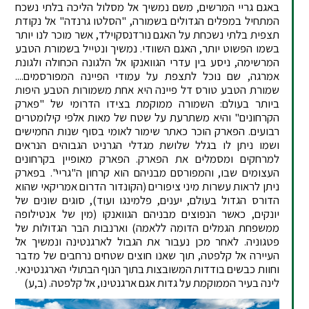
באגם גריי המרשים, משם נמשיך אל מסלול הליכה בלתי נשכח
המתחיל במפלים הגדולים בשמורה, "הסלטו גרנדה" אל נקודת
תצפית בלתי נשכחת על האגם נורדנסקוילד, אשר מוכר לנו יותר
בשמו הפשוט יותר, האגם השוודי. נמשיך ונטייל בשמורת הטבע
המרשימה, ניסע בין עדרי הגוואנקו אל הלגונה הכחולה ולגונת
אמרגה, שם נוכל לתצפת על עמודי הפיינה המפורסמים....
שמורת הטבע טורס דל פיינה היא אחת משמורות הטבע היפות
ביותר בעולם: השמורה ממוקמת בצידו הדרומי של "פארק
הקרחונים" והיא משתרעת על שטח של מאות אלפי קילומטרים
רבועים. הפארק הוכר כאתר שימור לאומי בסוף שנות החמישים
ושמו ניתן לו בגלל שלושת מגדלי הגרניט הגבוהים הנראים
למרחקים ומסמלים את הפארק. הפארק מאופיין בקרחונים
העצומים שבו, והמפורסם מבניהם הוא קרחון ה"גריי". בפארק
ניתן לראות עשרות מיני ציפורים (הקונדור הדרום אמריקאי שהוא
הדורס הגדול בעולם, יענים, פלמינגו ועוד), סוגים שונים של
יונקים, כאשר הנפוצים מבניהם הגוואנקו (מין של אנטילופה
ממשפחת הגמלים הדומה ללאמה) וארנבות הבר הגדולות של
פטגוניה. לאחר מכן נעבור את הגבול לארגנטינה ונמשיך אל
העיירה אל קלפטה, תוך שאנו חוצים שטחים נרחבים של מדבר
וחוות כבשים בודדות המשובצות בתוך הנוף הבתולי הארגנטינאי.
לינה בעיר הממוקמת על גדות אגם ארגנטינו, אל קלפטה. (ב,ע)