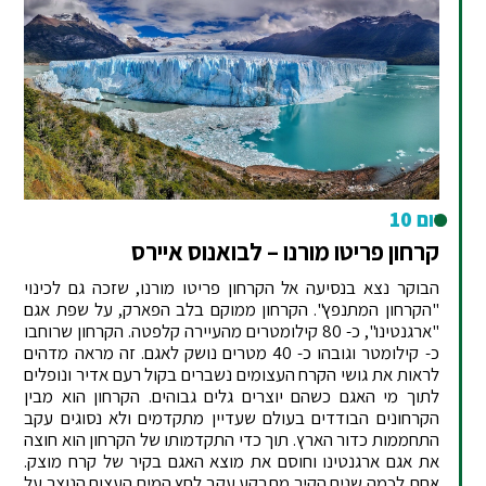
יום 10
קרחון פריטו מורנו – לבואנוס איירס
הבוקר נצא בנסיעה אל הקרחון פריטו מורנו, שזכה גם לכינוי
"הקרחון המתנפץ". הקרחון ממוקם בלב הפארק, על שפת אגם
"ארגנטינו", כ- 80 קילומטרים מהעיירה קלפטה. הקרחון שרוחבו
כ- קילומטר וגובהו כ- 40 מטרים נושק לאגם. זה מראה מדהים
לראות את גושי הקרח העצומים נשברים בקול רעם אדיר ונופלים
לתוך מי האגם כשהם יוצרים גלים גבוהים. הקרחון הוא מבין
הקרחונים הבודדים בעולם שעדיין מתקדמים ולא נסוגים עקב
התחממות כדור הארץ. תוך כדי התקדמותו של הקרחון הוא חוצה
את אגם ארגנטינו וחוסם את מוצא האגם בקיר של קרח מוצק.
אחת לכמה שנים הקיר מתבקע עקב לחץ המים העצום הנוצר על