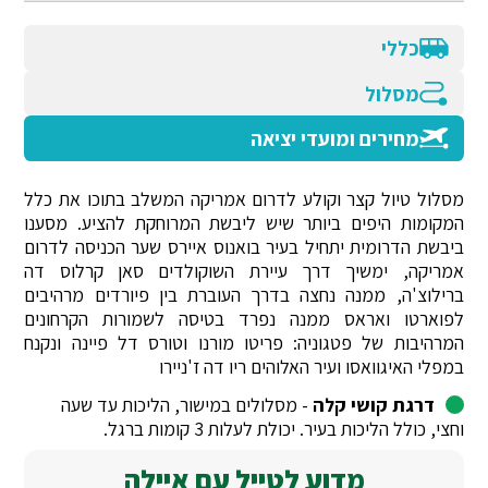
כללי
מסלול
מחירים ומועדי יציאה
מסלול טיול קצר וקולע לדרום אמריקה המשלב בתוכו את כלל
המקומות היפים ביותר שיש ליבשת המרוחקת להציע. מסענו
ביבשת הדרומית יתחיל בעיר בואנוס איירס שער הכניסה לדרום
אמריקה, ימשיך דרך עיירת השוקולדים סאן קרלוס דה
ברילוצ'ה, ממנה נחצה בדרך העוברת בין פיורדים מרהיבים
לפוארטו ואראס ממנה נפרד בטיסה לשמורות הקרחונים
המרהיבות של פטגוניה: פריטו מורנו וטורס דל פיינה ונקנח
במפלי האיגוואסו ועיר האלוהים ריו דה ז'ניירו
דרגת קושי קלה
- מסלולים במישור, הליכות עד שעה
וחצי, כולל הליכות בעיר. יכולת לעלות 3 קומות ברגל.
מדוע לטייל עם איילה