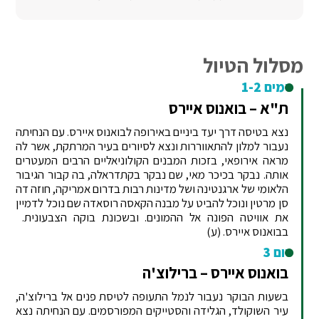
מסלול הטיול
ימים 1-2
ת"א – בואנוס איירס
נצא בטיסה דרך יעד ביניים באירופה לבואנוס איירס. עם הנחיתה
נעבור למלון להתאווררות ונצא לסיורים בעיר המרתקת, אשר לה
מראה אירופאי, בזכות המבנים הקולוניאליים הרבים המעטרים
אותה. נבקר בכיכר מאי, שם נבקר בקתדראלה, בה קבור הגיבור
הלאומי של ארגנטינה ושל מדינות רבות בדרום אמריקה, חוזה דה
סן מרטין ונוכל להביט על מבנה הקאסה רוסאדה שם נוכל לדמיין
את אוויטה הפונה אל ההמונים. ובשכונת בוקה הצבעונית.
בבואנוס איירס. (ע)
יום 3
בואנוס איירס – ברילוצ'ה
בשעות הבוקר נעבור לנמל התעופה לטיסת פנים אל ברילוצ'ה,
עיר השוקולד, הגלידה והסטייקים המפורסמים. עם הנחיתה נצא