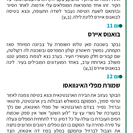
הקיר. זהו אחד מהמראות המופלאים עלי אדמות. לאחר הסיור
ובהתאם לשעת הטיסה נעבור לשדה התעופה, ונצא בטיסה
לבואנוס איירס ללינת לילה. (ב,ע)
יום 11
בואנוס איירס
נבקר בשכונת סאן טלמו השומרת על צביונה המיוחד מאז
הקמתה, נמשיך תיאטרון קולון המפרסם ובשכונת לה רקולטה,
שם קבורים חלק מעשירי העיר. בערב נצא לצפות במופע טנגו
משולב בארוחת ערב, באחד המועדונים המובילים בעיר. לינה
בבואנוס איירס (ב,ע)
יום 12
שמורת מפלי האיגוואסו
הבוקר נעזוב את הבירה הארגנטינאית ונצא בטיסה צפונה לאזור
טרופי סמיך, הממוקם במשולש הגבולות בין ארגנטינה, פרגוואי
וברזיל. נסייר בצדם הארגנטינאי של מפלי האיגואזו, שם נלך
במערכת של גשרי עץ עד "לוע השטן" אשר אין ספק שכמות
המים העוברת בו עולה על כל דמיון. נרד לתחתית המפלים ונעלה
על סירה מהירה עד המקום בו הם נופלים. רטובים ומרוצים נחצה
את הגבול לברזיל ונתמקם במלון בפוז דה איגואזו, הצד