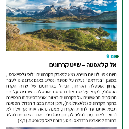
יום 9
אל קלאפטה – שייט קרחונים
היום צפוי לנו יום חוייתי: נצא לפארק הקרחונים "לוס גלסייארס",
במעגן "בנדראס" נעלה על ספינה ונפליג באגם ארגנטינו לעבר
קרחון אופסלה. הקרחון, הגדול בקרחונים של שדה הקרח
הפטגוני, נקרא על שם אוניברסיטת אופסלה בשבדיה על ידי
החוקרים הראשונים של הקרחונים באזור. אוניברסיטה זו הצטיינה
בחקר הקרחונים (גלאציולוגיה), ולכן זכתה בכבוד הגדול. הספינה
תביא אותנו עד לחזית הקרחון, ממנה נראה אותו אך אליו לא
נבוא... לאחר מכן נפליג לקרחון ספגציני . אחר הצהריים נפליג
בחזרה לפוארטו בנדראס וניסע חזרה לאל קלאפטה. (ב,צ)