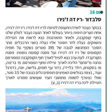
יום 16
סלבדור -ריו דה ז'נירו
בבוקר נעבור לשדה התעופה לטיסה לריו דה ז'נירו. ריו דה ז'נירו,
אחת הערים היפות ביותר בעולם! לאחר הגעה נעבור למלון שלנו
בחוף קופקבנה, ולאחר התארגנות נצא לראות את הטיילת
והשווקים. נעלה להר הסוכר אליו נעלה בשני הרכבלים. מהר
הסוכר המתנשא לגובה של 395 מטרים נשקיף על חופיה
הקסומים של ריו דה ז'ניירו ועל פסגה קסומה נוספת: פסגת
הקורקבדו. לעת ערב נצא לטיול לאורך חוף הקופקבנה המפורסם
ונהנה מ"סתם" הליכה לארוך טיילת החוף המפורסם. מי בריצה,
מי בסקטים, רולר בליידז, כדור עף חופים, גלישה, יוגה, כדורגל
ועוד., נצפה בגולשים האמיצים תופסים גלים בגובה של 3.5 מטר,
ואולי נצטרף למאות מתושבי העיר שעושים ספורט לאורך
הטיילת. לינה בריו דה ז'נירו (ב, ע)