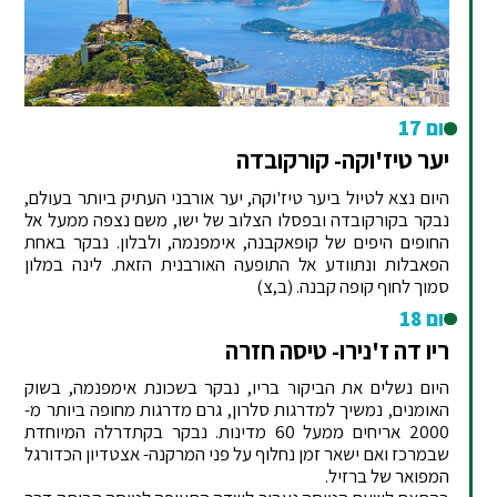
יום 17
יער טיז'וקה- קורקובדה
היום נצא לטיול ביער טיז'וקה, יער אורבני העתיק ביותר בעולם,
נבקר בקורקובדה ובפסלו הצלוב של ישו, משם נצפה ממעל אל
החופים היפים של קופאקבנה, אימפנמה, ולבלון. נבקר באחת
הפאבלות ונתוודע אל התופעה האורבנית הזאת. לינה במלון
סמוך לחוף קופה קבנה. (ב,צ)
יום 18
ריו דה ז'נירו- טיסה חזרה
היום נשלים את הביקור בריו, נבקר בשכונת אימפנמה, בשוק
האומנים, נמשיך למדרגות סלרון, גרם מדרגות מחופה ביותר מ-
2000 אריחים ממעל 60 מדינות. נבקר בקתדרלה המיוחדת
שבמרכז ואם ישאר זמן נחלוף על פני המרקנה- אצטדיון הכדורגל
המפואר של ברזיל.