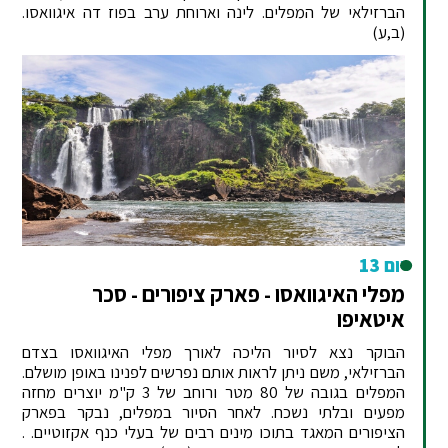
הברזילאי של המפלים. לינה וארוחת ערב בפוז דה איגוואסו.
(ב,ע)
יום 13
מפלי האיגוואסו - פארק ציפורים - סכר
איטאיפו
הבוקר נצא לסיור הליכה לאורך מפלי האיגוואסו בצדם
הברזילאי, משם ניתן לראות אותם נפרשים לפנינו באופן מושלם.
המפלים בגובה של 80 מטר ורוחב של 3 ק"מ יוצרים מחזה
מפעים ובלתי נשכח. לאחר הסיור במפלים, נבקר בפארק
הציפורים המאגד בתוכו מינים רבים של בעלי כנף אקזוטיים. .