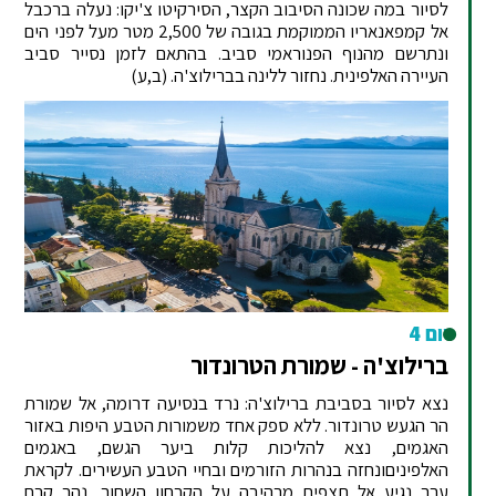
לסיור במה שכונה הסיבוב הקצר, הסירקיטו צ'יקו: נעלה ברכבל
אל קמפאנאריו הממוקמת בגובה של 2,500 מטר מעל לפני הים
ונתרשם מהנוף הפנוראמי סביב. בהתאם לזמן נסייר סביב
העיירה האלפינית. נחזור ללינה בברילוצ'ה. (ב,ע)
יום 4
ברילוצ'ה - שמורת הטרונדור
נצא לסיור בסביבת ברילוצ'ה: נרד בנסיעה דרומה, אל שמורת
הר הגעש טרונדור. ללא ספק אחד משמורות הטבע היפות באזור
האגמים, נצא להליכות קלות ביער הגשם, באגמים
האלפיניםונחזה בנהרות הזורמים ובחיי הטבע העשירים. לקראת
ערב נגיע אל תצפית מרהיבה על הקרחון השחור, נהר קרח