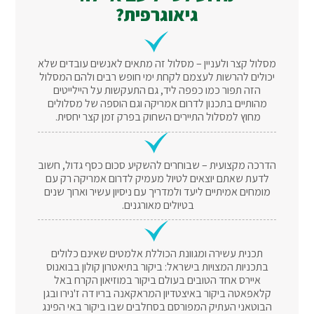
גיאוגרפית?
מסלול קצר ולעניין – מסלול זה מתאים לאנשים עובדים שלא
יכולים להרשות לעצמם לקחת ימי חופש רבים ולהם המסלול
הזה תפור כמו כפפה ליד, גם התעקשות על היילייטים
מהותיים בתכנון לדרום אמריקה וגם הוספה של מסלולים
מחוץ למסלול התיירים השחוק בפרק זמן קצר יחסית.
הדרכה מקצועית – שבוחרים להשקיע סכום כסף גדול, חשוב
לדעת שאתם יוצאים לטיול מעמיק לדרום אמריקה רק עם
מומחים אמיתיים ליעד ולמדריך עם ניסיון עשיר וארוך שנים
בטיולים מאורגנים.
תכנית עשירה ומגוונת הכוללת אלמטים שאינם כלולים
בתכניות המצויות בישראל: ביקור בתיאטרון קולון בבואנוס
איירס אחד הטובים בעולם ביקור במוזיאון הקרח באל
קלאפאטה ביקור באיצטדיון המראקאנה בריו דה ז'נירו ובגן
הבוטאני העתיק המפורסם בסחלבים שבו ביקור באי הפינג