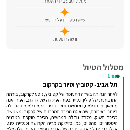
מסלולי טבע בהרי הטטרה
שייט רפסודות על הדונייץ
ורשה התוססת
מסלול הטיול
יום 1
תל אביב- קטוביץ וסיור בקרקוב
לאחר הנחיתה בשדה התעופה של קטוביץ, ניסע לקרקוב, בירתה
התרבותית של פולין. נסייר בעיר העתיקה של קרקוב, העיר הינה
מוזיאון ימי הביניים, חי ונושם. נסייר בכיכר הימי ביניימית הגדולה
ביותר באירופה, שהיא גם הכיכר המרכזית של קרקוב ומשמשת
ככיכר השוק. מלבד גודלה המרשים, הכיכר מוקפת במבנים
היסטוריים יפהפיים, כמו בזיליקת מריה הקדושה וכנסיית סנט
אדלברט, אבל לא רק עברה של הכיכר מפואר, ההווה שלה מלא