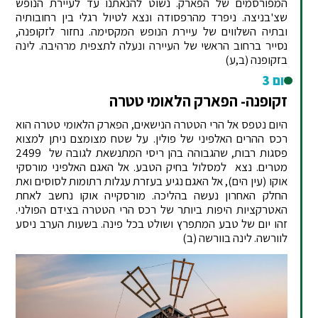
המפורסמים של הפארק. נשוט להנאתנו עד לעיירת הנופש
שצ'בניצה. ניפרד מהרפסודה ונצא לטיול רגלי בין רחובותיה
ובתיה השלווים של עיירת הנופש המקסימה. נחזור לזקופנה,
נסייר ברחוב הראשי של העיירה ונעלה לתצפית מרהיבה. לינה
בזקופנה (ב,ע)
יום 3
זקופנה- הפארק הלאומי טטרה
היום נטפס אל הרי הטטרה הנישאים, הפארק הלאומי טטרה הוא
רכס ההרים האלפיני של פולין. על שטח מצומצם ניתן למצוא
פסגות רבות, שהגבוהה בהן ריסי המתנשאת לגובה של 2499
מטרים. נצא למסלול בחיק הטבע. אל האגם האלפיני מורסקי
אוקו (עין הים), אל האגם נגיע בעזרת עגלות רתומות לסוסים ואת
החלק האחרון נעשה בהליכה. מורסקייה אוקו נחשב לאחת
האטרקציות היפות ביותר של רכס הרי הטטרה בצידם הפולני.
זהו יום של טבע המתפרץ ושולט בכל פינה. בשעות הערב ניסע
לוורשה. לינה בוורשה (ב)