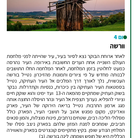
יום 4
וורשה
לאחר ארוחת הבוקר נצא לסיור בעיר, עיר שהייתה לפני מלחמת
העולם השנייה אחת הערים החשובות באירופה. העיר נהרסה
כמעט לחלוטין בזמן המלחמה, לאחר המלחמה החלו התושבים
לבנותה מחדש על פי ציורים ותמונות מהזיכרון. נטייל בורשה
העכשוית, נלך לאורך דרך המלכים אל העיר העתיקה, נטייל
בסמטאות העיר העתיקה בין כיכרות, כנסיות וקתדרלות. נבקר
בשוק העתיק שמתקיים מהמאה ה-13 ועד ימינו והוא שוקק חיים
וציורי להפליא. נערוך תצפית אל העיר ונהר הויסלה החוצה אותה
מגג ארמון התרבות. נטייל בריאה הירוקה של העיר, פארק
וואז'ינקי, מקום מפגש אהוב על תושבי העיר, הפארק כולל
מסלולי הליכה רבים, שטחים נרחבים, פינות מוצלות, והמון סנאים
חביבים, שמחכים למנת המזון שלהם. בפארק ניצב פסלו של
המלחין הנודע שופן. בקיץ מתקיימים קונצרטים בפארק והאווירה
הכללית היא של חופש ושמחה. לינה בורשה. (ב)