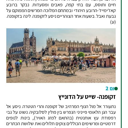
חיים ותוסס, עם בתי קפה, פאבים ומסעדות. נבקר ברובע
קאז'ימייז'-הרובע היהודי ובמתחם המלוכה המרשים הממוקם על
גבעת ואבל. בשעות אחר הצוהריים ניסע לזקופנה. לינה בזקופנה.
(ע)
יום 2
זקופנה- שייט על הדונייץ
נתעורר אל מול הנוף המרהיב של זקופנה והרי הטטרה. ניסע אל
עבר הגן הלאומי פייניני הנפרש בין פולין לסלובקיה. נשוט על גבי
רפסודת עץ אותנטית (בהתאם למזג האויר), בינות לנופים
דרמטיים ומרשימים הכוללים צוקים תלולים ואת שלושת הכתרים