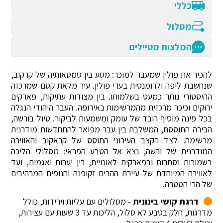
כללי
מסלול
המלצות מטיילים
להכיר את פולין שמעבר למוכר: מסע בין סמטאותיה של קרקוב,
שנחשבת ליפה ולרומנטית בערי פולין. עיר מלאת קסם שמרכזה
ההיסטורי נותר כמעט בשלמותו. בין מצודות עתיקות, פארקים
ירוקים וכיכר מרכזית מהמרשימות באירופה. העבר היהודי הנגלה
בכל פינה מוסיף רובד של עומק ומשמעות לביקור. טיול בורשה,
הבירה התוססת, המשלבת בין עבר מפואר להתחדשות מודרנית
מרשימה. לצד הקצב העירוני התוסס של קראקוב והאווירה
המודרנית של ורשה, נצא אל הטבע הפראי: מסלולי הליכה
בשמורות נסתרות ובפארקים לאומיים, בין יערות ואגמים, ועד
לאווירה המיוחדת של עיירת ההרים זקופנה והנופים המרהיבים
של הרי הטטרה.
דרגת קושי בינונית
- מסלולים עם עליות וירידות, כולל
מדרגות, חלק בטבע לא סלול, הליכות עד 3 שעות עם עצירות,