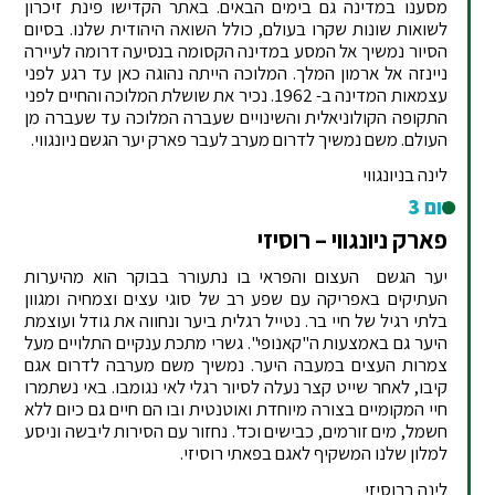
מסענו במדינה גם בימים הבאים. באתר הקדישו פינת זיכרון
לשואות שונות שקרו בעולם, כולל השואה היהודית שלנו. בסיום
הסיור נמשיך אל המסע במדינה הקסומה בנסיעה דרומה לעיירה
ניינזה אל ארמון המלך. המלוכה הייתה נהוגה כאן עד רגע לפני
עצמאות המדינה ב- 1962. נכיר את שושלת המלוכה והחיים לפני
התקופה הקולוניאלית והשינויים שעברה המלוכה עד שעברה מן
העולם. משם נמשיך לדרום מערב לעבר פארק יער הגשם ניונגווי.
לינה בניונגווי
יום 3
פארק ניונגווי – רוסיזי
יער הגשם העצום והפראי בו נתעורר בבוקר הוא מהיערות
העתיקים באפריקה עם שפע רב של סוגי עצים וצמחיה ומגוון
בלתי רגיל של חיי בר. נטייל רגלית ביער ונחווה את גודל ועוצמת
היער גם באמצעות ה"קאנופי". גשרי מתכת ענקיים התלויים מעל
צמרות העצים במעבה היער. נמשיך משם מערבה לדרום אגם
קיבו, לאחר שייט קצר נעלה לסיור רגלי לאי נגומבו. באי נשתמרו
חיי המקומיים בצורה מיוחדת ואוטנטית ובו הם חיים גם כיום ללא
חשמל, מים זורמים, כבישים וכד'. נחזור עם הסירות ליבשה וניסע
למלון שלנו המשקיף לאגם בפאתי רוסיזי.
לינה ברוסיזי