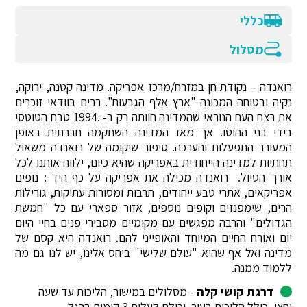
כללי
מסלול
רואנדה – נקודת חן במזרח/מרכז אפריקה. מדינה קטנה, ירוקה,
נקיה ובטוחה המכונה "ארץ אלף הגבעות". רבים בוודאי זוכרים
את רצח העם הנוראי שהמדינה חוותה רק ב- .1994 טבח הטוטסי
בידי בני ההוטו. אך מאז המדינה השתקמה חברתית באופן
המעורר התפעלות והערכה. סיפור שיקומה של רואנדה משאול
תחתיות למדינה הייחודית באפריקה שהיא כיום, ילווה אותנו לכל
אורך הטיול. רואנדה מכילה את אפריקה על כף היד : נופים
אפריקאים, אתרי טבע ייחודים, תרבות ומסורות עתיקות, גורילות
הרים, שימפנזים וקופים נוספים, אזור ספארי עם כל "חמשת
הגדולים" והרבה מפגשים עם מקומיים מסבירי פנים בחיי היום
יום ואורח החיים המיוחד והאופייני להם. רואנדה היא קסם של
מדינה ואל אף שהיא "עולם שלישי" ביחס אלינו, יש לנו גם מה
ללמוד ממנה.
דרגת קושי קלה
- מסלולים במישור, הליכות עד שעה
וחצי, כולל הליכות בעיר. יכולת לעלות 3 קומות ברגל.