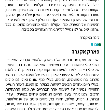
ככלי ליצירת תעסוקה בסביבה חקלאית וליציאה מעוני,
הקואופרטיב מגדל ומייצר קפה באיכות גבוהה. מעניין, מחכים,
מעורר תקווה ומרגש. משם ניסע לעבר המלון שלנו סמוך לחלקו
הדרומי של פארק הספארי אקגרה. המלון משקיף על נופו עוצר
הנשימה של הפארק, מלון אקולוגי הבנוי מחומרים מקומיים. ככל
שהזמן יאפשר לנו נטייל רגלית אחר הצהריים בסביבתו.
לינה באקגרה
יום 9
פארק אקגרה
השכמה מוקדמת וכניסה אל הפארק הלאומי אקגרה המאופיין
בשני סוגי סוואנות – עצית ושיחית, המאפשר מנעד רחב ועושר
של סוגי חיי בר. לאחר נסיעת התחקות קצרה בפארק נגיע לאגם
איהמה ונצא לשייט ספארי לאורך חופיו של האגם לצפייה ממש
מקרוב בהיפופוטמים, תנינים, בעלי כנף שונים ואולי גם פילים
ובעלי חיים אחרים הבאים לשתות בבוקר מן האגם. לאחר השייט
החווייתי נמשיך עד לשעות אחר הצהריים את מסע ההתחקות
הרכוב שלנו אחרי בעלי החיים הנוספים שחיים בפארק : עדרי
זברות, ג'ירפות, פילים, חזירי בר, סוגים שונים של אנטילופות,
ג'ירפות, קופים, ציפורים מעניינות ויתכן שגם קרנפים ,אריות
ולביאות שחיים אף הם בפארק ככל שיתמזל מזלנו. חווית הצפייה