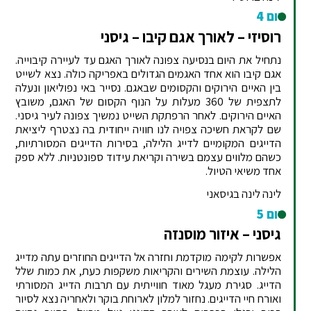
יום 4
רוסיזי – לאורך אגם קיבו – גיסני
נתחיל את היום בנסיעה צפונה לאורך האגם עד לעיירה קיבוייה.
אגם קיבו הוא אחד האגמים הגדולים באפריקה כולה. נצא לשייט
בין האיים הירוקים והקסומים שבאגם. נסייר באי נפוליאון ונעלה
לתצפית של 360 מעלות על הנוף הקסום של האגם, משובץ
האיים הירוקים. לאחר הרפתקת השייט נמשיך צפונה לעיר גיסני.
שם לקראת חשיכה צפויה לנו חוויה ייחודית בה נצטרף ליציאת
הדייגים המקומיים לדייג הלילה, בסירות הדייגים המסורתיות,
כשהם מלווים עצמם בשירה וקריאת עידוד ספונטניות. ללא ספק
אחד משיאי הטיול.
לינה לינה בגיסאני
יום 5
גיסני – איזור מוסנזה
אפשרות לקימה מוקדמת וחזרה אל הדייגים החוזרים עתה מדייג
הלילה. עוצמת השירים והקריאות משקפות כעת, את כמות שלל
הדייג. סגירת מעגל מאוד חווייתית עם תרבות הדייג המסורתי
ואורח חיי הדייגים. נחזור למלון לארוחת בוקר ולאחריה נצא לסיור