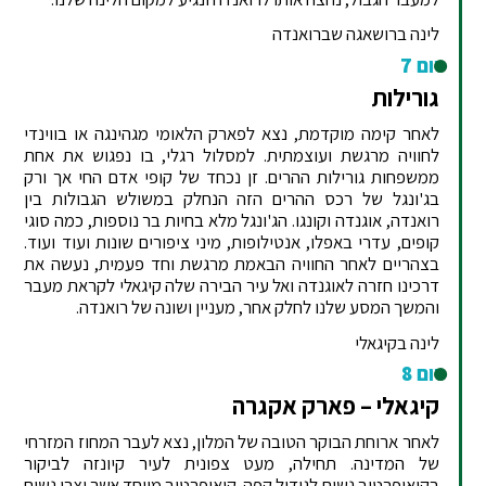
לינה ברושאגה שברואנדה
יום 7
גורילות
לאחר קימה מוקדמת, נצא לפארק הלאומי מגהינגה או בווינדי
לחוויה מרגשת ועוצמתית. למסלול רגלי, בו נפגוש את אחת
ממשפחות גורילות ההרים. זן נכחד של קופי אדם החי אך ורק
בג'ונגל של רכס ההרים הזה הנחלק במשולש הגבולות בין
רואנדה, אוגנדה וקונגו. הג'ונגל מלא בחיות בר נוספות, כמה סוגי
קופים, עדרי באפלו, אנטילופות, מיני ציפורים שונות ועוד ועוד.
בצהריים לאחר החוויה הבאמת מרגשת וחד פעמית, נעשה את
דרכינו חזרה לאוגנדה ואל עיר הבירה שלה קיגאלי לקראת מעבר
והמשך המסע שלנו לחלק אחר, מעניין ושונה של רואנדה.
לינה בקיגאלי
יום 8
קיגאלי – פארק אקגרה
לאחר ארוחת הבוקר הטובה של המלון, נצא לעבר המחוז המזרחי
של המדינה. תחילה, מעט צפונית לעיר קיונזה לביקור
בקואופרטיב נשים לגידול קפה. קואופרטיב מיוחד אשר יצרו נשים