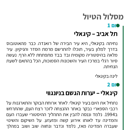
מסלול הטיול
יום 1
תל אביב – קיגאלי
נחיתה בקיגאלי, היא עיר הבירה של רואנדה. כבר מהאוטובוס
בדרך למלון בעיר, תוכלו להתרשם מרמת הסדר והניקיון. עיר
מלאה בהיסטוריה מקומית ובד בבד מתפתחת ללא הרף. נעשה
סיור רגלי במרכז העיר והשכונות הסמוכות, הכל בהתאם לשעת
הנחיתה.
לינה בקיגאלי
יום 2
קיגאלי – יערות הגשם בניונגווי
נתחיל את היום בעיר קיגאלי. לאחר ארוחת הבוקר והתארגנות על
רכבי הספארי נבקר באתר ההנצחה לזכר רצח העם, שהתרחש
ב1994. נלמד וננסה להבין את התהליך ההיסטורי שעברו העם
והמדינה עד לאותו אירוע קשה ומזעזע. על השיקום והשינוי
שעברה המדינה מאז, נלמד ונדבר ונחווה שוב ושוב במהלך