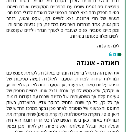
רכוב ורגלי בכפרים לאורך הקונגו נייל טרייל. בסיור נחווה
מפגשים ספונטנים שונים עם הכפריים המקומיים ואורח חייהם.
בסיום הפרק הזה נצא למחוז הצפוני של רואנדה לרגלי רכס הרי
הגעש של הרי וירונגה. נצא לשייט קנו, שקט ורגוע, בנהר
מוקונגווה, אחד הנהרות הארוכים במדינה, בין גבעות טרופיות
ומקומיים מסבירי פנים שעובדים לאורך הנהר וילדים שקופצים
למים ומלווים אותנו בסירות.
לינה מוסנזה
יום 6
רואנדה – אוגנדה
את היום הזה נתחיל ברואנדה ונסיים באוגנדה, לקראת מפגש עם
הגורילות שיהיה למחרת. המעבר לאוגנדה נעשה מסיבות של
הפרש עלויות מאוד משמעותי, אך המעבר הזה לא רק שלא יפריע
או יקלקל, אלא ממש להיפך. אנחנו ננצל אותו לחוייה נוספת של
טעימה קלה אך משמעותית של מדינה שכנה עם נקודות דומות
אך כל כך, כל כך שונה. נתחיל בבוקר עדיין ברואנדה, בשוק
התוסס והצבעוני של מוסנזה. לאחר מכן נבקר במרכז החדש של
דיאן פוסי. חוקרת פרימטולוגית (חוקרת קופים)שחיה וחקרה את
הגורילות באזור. כאן ביער הגשם של רכס הרי וירונגה היא חיה
ופעלה וכאן ובגלל פעילותה היא נרצחה. רק לאחר מכן נצפין
למעבר הגבול, נחצה אותו לרואנדה ונגיע למקום הלינה שלנו.