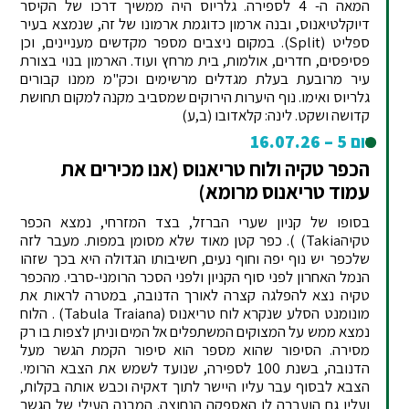
המאה ה- 4 לספירה. גלריוס היה ממשיך דרכו של הקיסר
דיוקלטיאנוס, ובנה ארמון כדוגמת ארמונו של זה, שנמצא בעיר
ספליט (Split). במקום ניצבים מספר מקדשים מעניינים, וכן
פסיפסים, חדרים, אולמות, בית מרחץ ועוד. הארמון בנוי בצורת
עיר מרובעת בעלת מגדלים מרשימים וכק"מ ממנו קבורים
גלריוס ואימו. נוף היערות הירוקים שמסביב מקנה למקום תחושת
קדושה ושקט. לינה: קלאדובו (ב,ע)
יום 5 – 16.07.26
הכפר טקיה ולוח טריאנוס (אנו מכירים את
עמוד טריאנוס מרומא)
בסופו של קניון שערי הברזל, בצד המזרחי, נמצא הכפר
טקיהTakia) ). כפר קטן מאוד שלא מסומן במפות. מעבר לזה
שלכפר יש נוף יפה וחוף נעים, חשיבותו הגדולה היא בכך שזהו
הנמל האחרון לפני סוף הקניון ולפני הסכר הרומני-סרבי. מהכפר
טקיה נצא להפלגה קצרה לאורך הדנובה, במטרה לראות את
מונומנט הסלע שנקרא לוח טריאנוס (Tabula Traiana) . הלוח
נמצא ממש על המצוקים המשתפלים אל המים וניתן לצפות בו רק
מסירה. הסיפור שהוא מספר הוא סיפור הקמת הגשר מעל
הדנובה, בשנת 100 לספירה, שנועד לשמש את הצבא הרומי.
הצבא לבסוף עבר עליו היישר לתוך דאקיה וכבש אותה בקלות,
ועליו גם הועברה לו האספקה הנחוצה. המבנה העילי של הגשר