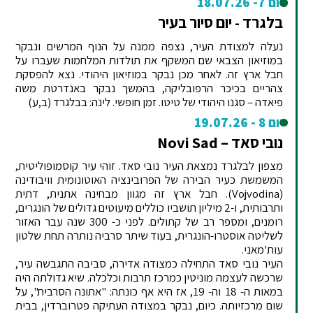
יום 7- 18.07.26
בלגרד - יום סיור בעיר
נעלה למצודת העיר, נצפה ממנה על הנוף המרשים ונבקר
במוזיאון הצבאי שם המשקף את תולדות המלחמות שעברו על
חבל ארץ זה. לאחר מכן נבקר במוזיאון היהודי. נצא להפסקת
צהריים בכיכר הרפובליקה, בהמשך נבקר באנדרטת משה
פיאדה – סגנו היהודי של טיטו. זמן חופשי. לינה: בבלגרד (ב,ע)
יום 8 - 19.07.26
נובי סאד – Novi Sad
מצפון לבלגרד נמצאת העיר נובי סאד. זוהי עיר קוסמופוליטית,
המשמשת כעיר הבירה של הפרובינציה האוטונומית וויבודינה
(Vojvodina). חבל ארץ זה מגוון מבחינה אתנית, דתית
ותרבותית, ו-2 מיליון תושביו כוללים מיעוטים גדולים של הונגרים,
רומנים, ומספר רב של קתולים. לפני כ- 300 שנה עבר האזור
לשליטה אוסטרו-הונגרית, בעוד שיתר סרביה נותרה תחת שלטון
עות'מאני.
העיר נובי סאד התחילה כמצודה אדירה, סביבה התגבשה עיר,
שרכשה לעצמה מוניטין כמרכז תרבות וכלכלה. שיא גדולתה היה
במאות ה- 18 וה- 19, אז היא אף כונתה: "אתונה הסרבית", על
שום מרכזיותה. כיום, נבקר במצודה העתיקה פטרוברדין, בבית