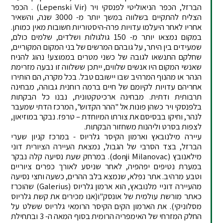
הברזל, הכפר הניאוליטי לפנסקי ויר (Lepenski Vir) . הכפר
הצליח להתקיים בשלווה במשך יותר מ- 3000 שנה, והשאיר
אחריו לאחר היעלמו עדויות פרה-היסטוריות חשובות מאין כמותן.
במקום נמצאו יותר מ- 150 גולגולות ושלדים, שלמים כולם,
שמעידים בין היתר, על גובהם המרשים של בני המקום המקוריים,
שחלקם התנשאו לגובה של כשני מטרים בממוצע! נהוג להניח
שאנשי המקום היו אנשים שלווים, ייתכן ששלווה זו נבעה מזרימת
הנהר או מהנוף המרהיב שבו יישובם טבל. בכל מקרה, הם הותירו
אחריהם עדויות לקיומם של חיים ברמה רוחנית גבוהה, מבחינה
תרבותית ודתית. מבחינה ארכיטקטונית, נבנו כל הבקתות
בלפנסקי ויר כשהן פונות אל "ההר הקדוש", המרכז הדתי שמעבר
לנהר, וחיקו בבסיסם את צורתו המיוחדת – טרפז. נבקר במוזיאון,
לצפות בסרט וליהנות משחזור הבקתות.
עיירה מילנובאץ וארמון הקיסר גלריוס - במרכז קניון שערי
הברזל, בצד הסרבי של הגבול, נמצאת העיירה הציורית דוני
מילאנובץ (donji Milanovac). במרחק שעת נסיעה קלה נבקר
במערת נטיפים יפהפיה, לאחר שניסע לאורך כפרים ציוריים
וטבע מרהיב. אתר נפלא, שנמצא בלב ההרים, כשעה וחצי נסיעה
מהעיירה דוניי מלנובאץ, הוא ארמון גלריוס (Galerius) שהוכרז
כאתר מורשת עולמית של אונסק"ו(אנו מכירים את קשת גלריוס
מסלוניקי). את הארמון הקים הקיסר הרומאי גלריוס ששלט על
החלק המזרחי של האימפריה הרומית בסוף המאה ה- 3 ובתחילת