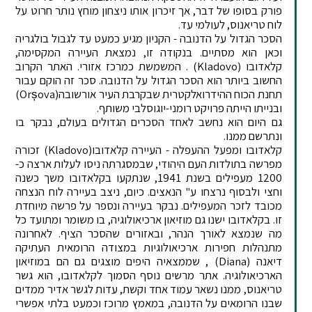
פורק בסופו של דבר, אך זיכרון אותו ניצחון מוחץ נותר חרוט על
לוח טריאנוס, לעולמי עד.
הסכר הגדול על הדנובה - הקניון מגיע כמעט עד לגבול בולגריה
וכאן הוא מסתיים. בנקודה זו, נמצאת העיירה המקסימה,
קלאדובו (Kladovo) . המשמשת כמרכז אזורי. האתר הקרוב
החשוב ביותר הוא הסכר הגדול על הדנובה. סכר זה הוקם עבור
תחנת הכוח ההידרואלקטרית שבקרבת העיר אורשובה(Orșova)
ובנייתו הייתה פרויקט רומני-יוגוסלבי משותף.
גם היום הוא נחשב לאחד הסכרים הגדולים בעולם, נבקר בו
ונתרשם ממנו.
קלאדובו ומפעל ההעפלה - העיירה קלאדובו(Kladovo) זכורה
מפרשה בתולדות העם היהודי, שבמסגרתה ניסו לעלות ארצה כ-
1200 מעפילים בשנת 1941, שנתקעו בקלאדובו משך כשנה
וחצי ולבסוף נרצחו ע" הנאצים. כיום, ניצב בעיירה לוח הנצחה
מכובד לזכר המעפילים. נבקר בעיירה ונספר על פרשה מיוחדת
זו. בקלאדובו ישנו גם מוזיאון ארכיאולוגיה, בו משומר ומתועד כל
מה שנמצא לאורך הנהר, ובאזורים שהסכר הציף. לאחרונה
מתנהלות חפירות ארכיאולוגיות במצודה הרומאית העתיקה
דיאנה (Diana) , שממצאיה היפים מוצגים גם הם במוזיאון
הארכיאולוגיה. אתר מרשים נוסף הסמוך לקלאדובו, הוא גשר
טריאנוס, ממנו נשאר עמוד אחד וקשת, עדות לגשר אדיר ממדים
שבנו הרומאים על הדנובה, במאמץ מרוכז וכמעט בלתי אפשרי