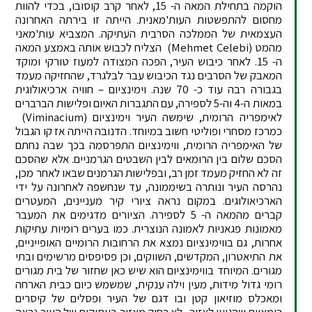
הוקמה בתחילת המאה ה- 15, לאחר קרב קוסובו, בכדי להוות
מחסום להתפשטות העות'מאנית. הייתה זו בירתה האחרונה
העצמאית של הממלכה הסרבית העתיקה. המצביא עות'מאני
מהמט (Mehmet Çelebi) הצליח לכבוש אותה באמצע המאה
ה- 15. לאחר כיבוש העיר, הפכה המצודה למעוז טורקי ומוקד
המאבק של הסרבים נגד הכיבוש עבר לבלגרד, שהחזיקה מעמד
בגבורה רבה עוד כ- 70 שנה. וימינציום – חוויה ארכיאולוגית
במאות ה-4 וה-5 לספירה, עם התגברות האיום ופלישות הברברים
לאימפריה הרומית, שימשה העיר וימינציום (Viminacium)
כמרכז מסחרי ופוליטי חשוב במיוחד. הדנובה הייתה אז קו הגבול
של האימפריה הרומית, ווימינציום התפרסמה בכך שבה נחתם
הסכם שלום בין הרומאים לבין השבטים הגרמניים. אלא שהסכם
זה לא החזיק מעמד זמן רב, ובפלישות הגרמנים שבאו לאחר מכן,
נהרסה העיר ונותרה בשיממונה, עד שנחשפה לאחרונה על ידי
הארכיאולוגים. במקום נראה ציורי קיר מעניינים, המעטרים
קברים מהמאה ה- 5 לספירה. הציורים מדגימים את המעבר
מאמונות פגאניות לאמונה הנוצרית. כמו בערים רומיות עתיקות
אחרות, גם בווימינציום נמצא את הרחובות הרומיים האופייניים,
את התיאטרון, המקדשים, השווקים, וכן פסיפסים מרשימים ובתי
מגורים. המיוחד בווימינציום הוא שיש כאן שחזור של בית מגורים
רומי גדול מידות, מעין וילה ענקית, שמשמש כיום כבית הארחה
ומאכלס מוזיאון קטן ובו דגם של העיר ופסלים של קיסרים
רומאיים שהגיעו לאזור. לא רחוק מאזור בעתיקות של העיר נראה