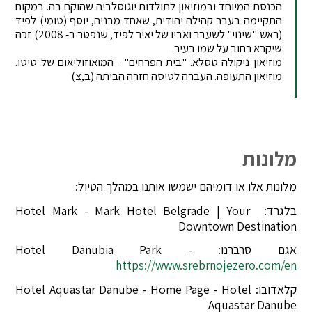
הכנסת המיוחד ובמוזיאון לתולדות יוגוסלביה שהוקם בה. במקום
התקיימה בעבר קהילה יהודית, שאחד מבניה, יוסף (טומי) לפיד
(ראש "שינוי" לשעבר ואביו של יאיר לפיד, שנפטר ב- 2008) זכה
שיקרא רחוב על שמו בעיר.
מוזיאון ניקולה טסלא. "בית הפרחים" - המואוזוליאום של טיטו.
מוזיאון התעופה. העברה לטיסה חזרה הביתה (ב,צ)
מלונות
מלונות אלו או דומיהם ישמשו אותנו במהלך הטיול:
בלגרד: Hotel Mark - Mark Hotel Belgrade | Your
Downtown Destination
אגם סרברנו: Hotel Danubia Park -
https://www.srebrnojezero.com/en
קלאדובו: Hotel Aquastar Danube - Home Page - Hotel
Aquastar Danube