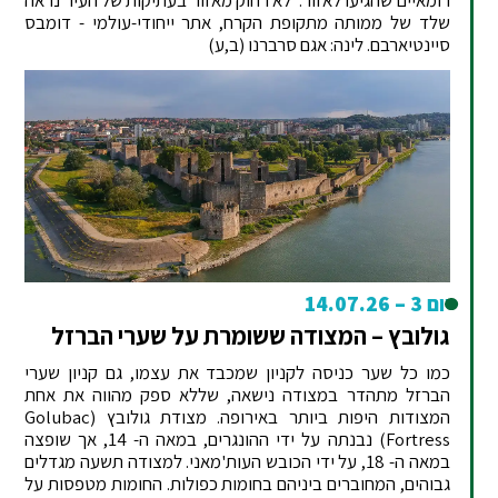
שלד של ממותה מתקופת הקרח, אתר ייחודי-עולמי - דומבס
סיינטיארבם. לינה: אגם סרברנו (ב,ע)
יום 3 – 14.07.26
גולובץ – המצודה ששומרת על שערי הברזל
כמו כל שער כניסה לקניון שמכבד את עצמו, גם קניון שערי
הברזל מתהדר במצודה נישאה, שללא ספק מהווה את אחת
המצודות היפות ביותר באירופה. מצודת גולובץ (Golubac
Fortress) נבנתה על ידי ההונגרים, במאה ה- 14, אך שופצה
במאה ה- 18, על ידי הכובש העות'מאני. למצודה תשעה מגדלים
גבוהים, המחוברים ביניהם בחומות כפולות. החומות מטפסות על