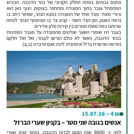
צוקים גבוהים בפתח החלק הקניוני של נהר הדנובה. הכביש
המתפתל עובר בתוך המצודה ומתחפר בצוקים. הנוף כאן הוא
ציורי מאוד: מצד אחד של המצודה נמצא הנהר, שאזור רחב בו
נראה כאגם, ומן הצד השני - קניון צר בו מצטופף הנהר לפתח
שרוחבו כמה מאות מטרים בין קירות סלע אדירים.
בעבר היו שומרי השער שולטים מהמצודה על מעבר הספינות
בנהר הדנובה, כאשר לא כולם הורשו לעבור, ואל מול חלקם
נפרשה שרשרת ברזל אימתנית. לינה: אגם סרברנו (ב,ע)
יום 4 – 15.07.26
אנשים בגובה שני מטר – בקניון שערי הברזל
לפני כ- 9000 שנה הוקם לגדות הדנובה, באזור קניון שערי