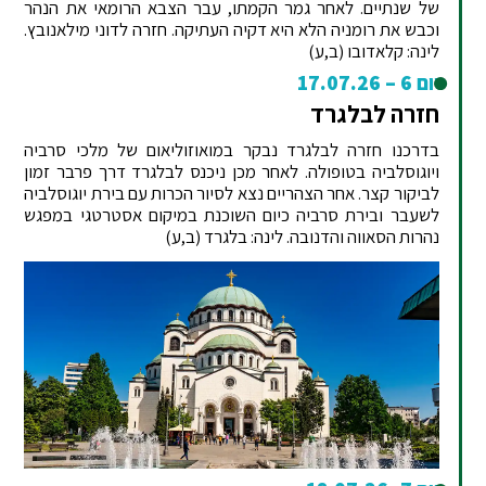
של שנתיים. לאחר גמר הקמתו, עבר הצבא הרומאי את הנהר
וכבש את רומניה הלא היא דקיה העתיקה. חזרה לדוני מילאנובץ.
לינה: קלאדובו (ב,ע)
יום 6 – 17.07.26
חזרה לבלגרד
בדרכנו חזרה לבלגרד נבקר במואוזוליאום של מלכי סרביה
ויוגוסלביה בטופולה. לאחר מכן ניכנס לבלגרד דרך פרבר זמון
לביקור קצר. אחר הצהריים נצא לסיור הכרות עם בירת יוגוסלביה
לשעבר ובירת סרביה כיום השוכנת במיקום אסטרטגי במפגש
נהרות הסאווה והדנובה. לינה: בלגרד (ב,ע)