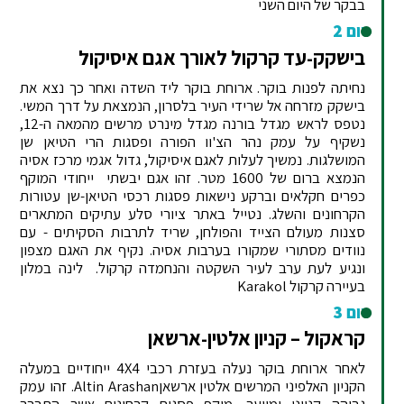
בבקר של היום השני
יום 2
בישקק-עד קרקול לאורך אגם איסיקול
נחיתה לפנות בוקר. ארוחת בוקר ליד השדה ואחר כך נצא את
בישקק מזרחה אל שרידי העיר בלסרון, הנמצאת על דרך המשי.
נטפס לראש מגדל בורנה מגדל מינרט מרשים מהמאה ה-12,
נשקיף על עמק נהר הצ'וו הפורה ופסגות הרי הטיאן שן
המושלגות. נמשיך לעלות לאגם איסיקול, גדול אגמי מרכז אסיה
הנמצא ברום של 1600 מטר. זהו אגם יבשתי ייחודי המוקף
כפרים חקלאים וברקע נישאות פסגות רכסי הטיאן-שן עטורות
הקרחונים והשלג. נטייל באתר ציורי סלע עתיקים המתארים
סצנות מעולם הצייד והפולחן, שריד לתרבות הסקיתים - עם
נוודים מסתורי שמקורו בערבות אסיה. נקיף את האגם מצפון
ונגיע לעת ערב לעיר השקטה והנחמדה קרקול. לינה במלון
בעיירה קרקול Karakol
יום 3
קראקול – קניון אלטין-ארשאן
לאחר ארוחת בוקר נעלה בעזרת רכבי 4X4 ייחודיים במעלה
הקניון האלפיני המרשים אלטין ארשאןAltin Arashan. זהו עמק