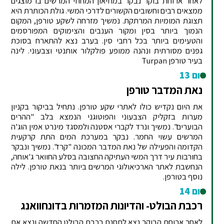
לאחר ארוחת בוקר נבקר במוזיאון המחוזי המרשים בו מוצגים
ממצאים רבים וחשובים הקשורים לדרכי המשי. גולת הכותרת היא
תצוגת המומיות המרתקת. נמשיך מזרחה לשקע טורפן, המקום
הנמוך ביותר בסין ומקור הענבים והצימוקים המפורסמים
והטעימים ביותר בכל רחבי סין. בערב נצא להתארח בסוכת
גפנים מסורתית ונהנה ממופע פולקלור אותנטי וצבעוני. לינה
בעיר טורפן Turpan
יום 13
נאת המדבר טורפן
את היום נקדיש כולו לאתרי שקע טורפן. נתחיל בביקור בקניון
מערות בזקליק הצבעוני והפוטוגני הנמצא בלב "ההרים
הבוערים". נמשיך ונרד לקברי אסטנה ולמסגד מינרט אמין הוג'ה
המרשים עשוי החמר. נבקר במערכת המים התת קרקעית
הקדומה והפעילה של נאת המדבר המכונה "קרז". נמשיך ונבקר
בחורבות עיר דרך המשי העתיקה החצובה בסלע החוואר ג'אוחה,
הנחשבת לאתר הארכיאולוגי המרשים ביותר בנאת טורפן. לילה
נוסף בטורפן.
יום 14
רכבת הבולט- והדיונות המזמרות בדונחוואנג
לאחר ארוחת הבוקר נצא לתחנת רכבת הבולט החדשה ונצא את