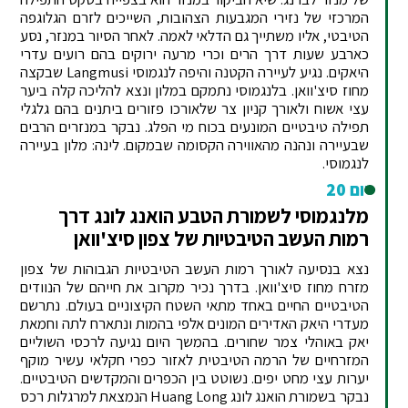
המרכזי של נזירי המגבעות הצהובות, השייכים לזרם הגלוגפה
הטיבטי, אליו משתייך גם הדלאי לאמה. לאחר הסיור במנזר, נסע
כארבע שעות דרך הרים וכרי מרעה ירוקים בהם רועים עדרי
היאקים. נגיע לעיירה הקטנה והיפה לנגמוסי Langmusi שבקצה
מחוז סיצ'וואן. בלנגמוסי נתמקם במלון ונצא להליכה קלה ביער
עצי אשוח ולאורך קניון צר שלאורכו פזורים ביתנים בהם גלגלי
תפילה טיבטיים המונעים בכוח מי הפלג. נבקר במנזרים הרבים
שבעיירה ונהנה מהאווירה הקסומה שבמקום. לינה: מלון בעיירה
לנגמוסי.
יום 20
מלנגמוסי לשמורת הטבע הואנג לונג דרך
רמות העשב הטיבטיות של צפון סיצ'וואן
נצא בנסיעה לאורך רמות העשב הטיבטיות הגבוהות של צפון
מזרח מחוז סיצ'וואן. בדרך נכיר מקרוב את חייהם של הנוודים
הטיבטיים החיים באחד מתאי השטח הקיצוניים בעולם. נתרשם
מעדרי היאק האדירים המונים אלפי בהמות ונתארח לתה וחמאת
יאק באוהלי צמר שחורים. בהמשך היום נגיעה לרכסי השוליים
המזרחיים של הרמה הטיבטית לאזור כפרי חקלאי עשיר מוקף
יערות עצי מחט יפים. נשוטט בין הכפרים והמקדשים הטיבטיים.
נבקר בשמורת הואנג לונג Huang Long הנמצאת למרגלות רכס