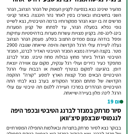
מהעיר שינינג נצא בנסיעה לקניון העמוק של הנהר הצהוב, הנהר
השני בחשיבותו ובאורכו בסין לאחר נהר הינגצה. באזור קניוני
מרשים זה בו יוצא הנהר ממקורותיו ברמה הטיבטית, נצא לשייט
נופי נפלא במעלה הנהר, עד לפתחו של קניון המערות
בינג-לינג-סה. בקניון מצויות עשרות מערות בודהיסטיות עתיקות
ופסל בודהה עצום ממדים החצוב בסלע. מעמק הנהר הצהוב
נעלה לעיירת עולי הרגל הקדושה והיפה שייאחה שגובה 2900
מטר. בקצה העיירה נמצא המנזר הטיבטי האדיר לברנג, המנזר
הטיבטי הגדול ביותר מחוץ גבולות מחוז טיבט. מנזר לברנג
מתפקד כעיר נזירים ועולי רגל ענקית, מקום עם אווירה יוצאת
דופן. בהגיענו למקום נצטרף למאות או רבבות עולי הרגל
הטיבטיים הבאים מכל קצוות הארץ למסע "קורה" ההקפה
הקדושה של מתחם המנזר המקודש. בערב נצא לבתי התה
הטיבטיים הנהדרים במרכז העיירה ללגום תה טיבטי עם עולי
הרגל. לינה: מלון בעיירה שייאחה.
יום 19
סיור מרתק במנזר לברנג הטיבטי ובכפר היפה
לנגמוסי שבצפון סיצ'וואן
בבוקר נצא לסיור מרתק בחצרות ובאולמות התפילה המסורתיים
של מנזר לברנג. שיא הביקור במנזר הוא בצפייה בטקס התפילה