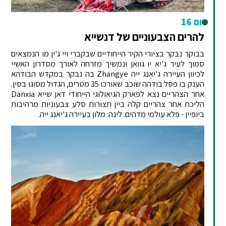
יום 16
להרים הצבעוניים של דנשייא
בבוקר נבקר בציורי הקיר הייחודיים שבקברי ויי ג'ין מו הנמצאים
סמוך לעיר ג'יא יו גוואן ונמשיך מזרחה לאורך מסדרון האשיי
לכיוון העיירה ג'יאנג ייה Zhangye בה נבקר במקדש הבודהא
הענק בו פסל בודהה שוכב שאורכו 35 מטרים, הגדול מסוגו בסין.
אחר הצהריים נצא לפארק הגיאולוגי הייחודי דאן שייא Danxia
הליכת אחר צהריים קלה ביין תצורות סלע צבעוניות מרהיבות
ביופיין - פלא עולמי מדהים. לינה: מלון בעיירה ג'יאנג ייה.