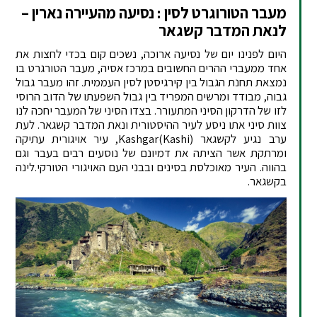
מעבר הטורוגרט לסין : נסיעה מהעיירה נארין –
לנאת המדבר קשגאר
היום לפנינו יום של נסיעה ארוכה, נשכים קום בכדי לחצות את
אחד ממעברי ההרים החשובים במרכז אסיה, מעבר הטורגרט בו
נמצאת תחנת הגבול בין קירגיסטן לסין העממית. זהו מעבר גבול
גבוה, מבודד ומרשים המפריד בין גבול השפעתו של הדוב הרוסי
לזו של הדרקון הסיני המתעורר. בצדו הסיני של המעבר יחכה לנו
צוות סיני אתו ניסע לעיר ההיסטורית ונאת המדבר קשגאר. לעת
ערב נגיע לקשגאר Kashgar(Kashi), עיר אויגורית עתיקה
ומרתקת אשר הציתה את דמיונם של נוסעים רבים בעבר וגם
בהווה. העיר מאוכלסת בסינים ובבני העם האויגורי הטורקי.לינה
בקשגאר.