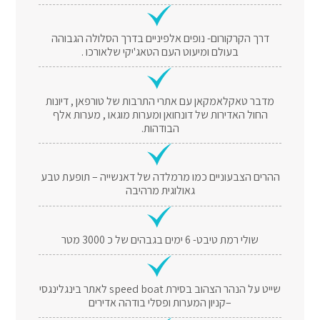
דרך הקרקורום- נופים אלפיניים בדרך הסלולה הגבוהה
בעולם ומיעוט העם הטאג'יקי שלאורכו .
מדבר טאקלאמקאן עם אתרי התרבות של טורפאן , דיונות
החול האדירות של דונחואן ומערות מוגאו , מערות אלף
הבודהות.
ההרים הצבעוניים כמו מרמלדה של דאנשייה – תופעת טבע
גאולוגית מרהיבה
שולי רמת טיבט- 6 ימים בגבהים של כ 3000 מטר
שייט על הנהר הצהוב בסירת speed boat לאתר בינגלינגסי
–קניון המערות ופסלי בודהה אדירים