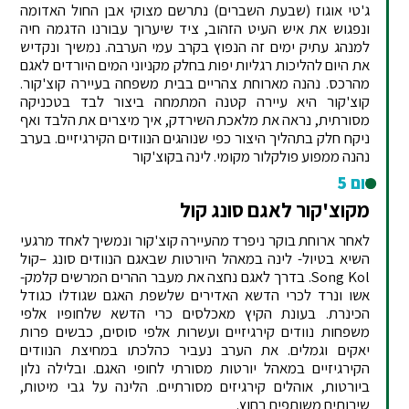
ג'טי אוגוז (שבעת השברים) נתרשם מצוקי אבן החול האדומה
ונפגוש את איש העיט הזהוב, ציד שיערוך עבורנו הדגמה חיה
למנהג עתיק ימים זה הנפוץ בקרב עמי הערבה. נמשיך ונקדיש
את היום להליכות רגליות יפות בחלק מקניוני המים היורדים לאגם
מהרכס. נהנה מארוחת צהריים בבית משפחה בעיירה קוצ'קור.
קוצ'קור היא עיירה קטנה המתמחה ביצור לבד בטכניקה
מסורתית, נראה את מלאכת השירדק, איך מיצרים את הלבד ואף
ניקח חלק בתהליך היצור כפי שנוהגים הנוודים הקירגיזיים. בערב
נהנה ממפוע פולקלור מקומי. לינה בקוצ'קור
יום 5
מקוצ'קור לאגם סונג קול
לאחר ארוחת בוקר ניפרד מהעיירה קוצ'קור ונמשיך לאחד מרגעי
השיא בטיול- לינה במאהל היורטות שבאגם הנוודים סונג –קול
Song Kol. בדרך לאגם נחצה את מעבר ההרים המרשים קלמק-
אשו ונרד לכרי הדשא האדירים שלשפת האגם שגודלו כגודל
הכינרת. בעונת הקיץ מאכלסים כרי הדשא שלחופיו אלפי
משפחות נוודים קירגיזיים ועשרות אלפי סוסים, כבשים פרות
יאקים וגמלים. את הערב נעביר כהלכתו במחיצת הנוודים
הקירגיזיים במאהל יורטות מסורתי לחופי האגם. ובלילה נלון
ביורטות, אוהלים קירגיזים מסורתיים. הלינה על גבי מיטות,
שירותים משותפים בחוץ.