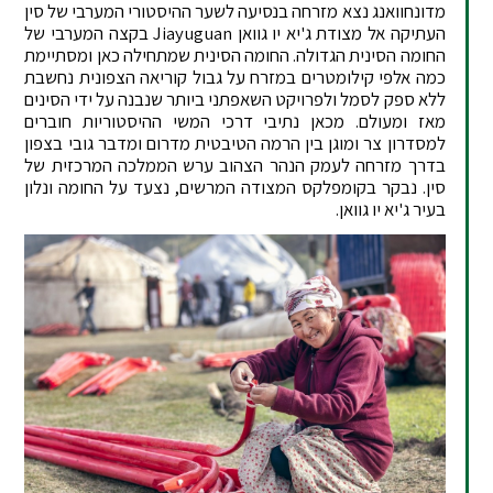
מדונחוואנג נצא מזרחה בנסיעה לשער ההיסטורי המערבי של סין
העתיקה אל מצודת ג'יא יו גוואן Jiayuguan בקצה המערבי של
החומה הסינית הגדולה. החומה הסינית שמתחילה כאן ומסתיימת
כמה אלפי קילומטרים במזרח על גבול קוריאה הצפונית נחשבת
ללא ספק לסמל ולפרויקט השאפתני ביותר שנבנה על ידי הסינים
מאז ומעולם. מכאן נתיבי דרכי המשי ההיסטוריות חוברים
למסדרון צר ומוגן בין הרמה הטיבטית מדרום ומדבר גובי בצפון
בדרך מזרחה לעמק הנהר הצהוב ערש הממלכה המרכזית של
סין. נבקר בקומפלקס המצודה המרשים, נצעד על החומה ונלון
בעיר ג'יא יו גוואן.