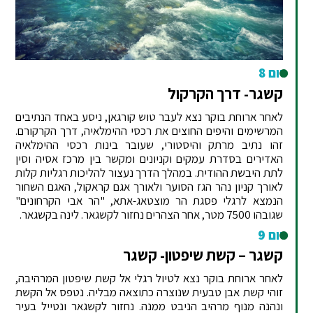
יום 8
קשגר- דרך הקרקול
לאחר ארוחת בוקר נצא לעבר טוש קורגאן, ניסע באחד הנתיבים
המרשימים והיפים החוצים את רכסי ההימלאיה, דרך הקרקורם.
זהו נתיב מרתק והיסטורי, שעובר בינות רכסי ההימלאיה
האדירים בסדרת עמקים וקניונים ומקשר בין מרכז אסיה וסין
לתת היבשת ההודית. במהלך הדרך נעצור להליכות רגליות קלות
לאורך קניון נהר הגז הסוער ולאורך אגם קראקול, האגם השחור
הנמצא לרגלי פסגת הר מוצטאג-אתא, "הר אבי הקרחונים"
שגובהו 7500 מטר, אחר הצהרים נחזור לקשגאר. לינה בקשגאר.
יום 9
קשגר – קשת שיפטון- קשגר
לאחר ארוחת בוקר נצא לטיול רגלי אל קשת שיפטון המרהיבה,
זוהי קשת אבן טבעית שנוצרה כתוצאה מבליה. נטפס אל הקשת
ונהנה מנוף מרהיב הניבט ממנה. נחזור לקשגאר ונטייל בעיר