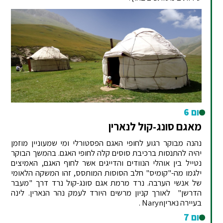
יום 6
מאגם סונג-קול לנארין
נהנה מבוקר רגוע לחופי האגם הפסטורלי ומי שמעוניין מוזמן
יהיה להתנסות ברכיבת סוסים קלה לחופי האגם. בהמשך הבוקר
נטייל בין אוהלי הנוודים והדייגים אשר לחוף האגם, האמיצים
ילגמו מה-"קומיס" חלב הסוסות המותסס, זהו המשקה הלאומי
של אנשי הערבה. נרד מרמת אגם סונג-קול נרד דרך "מעבר
הדרשן" לאורך קניון מרשים היורד לעמק נהר הנארין. לינה
בעיירה נאריןNaryn .
יום 7