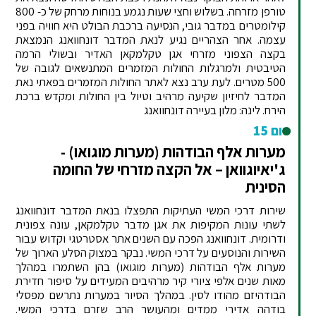
טורפן מזרחה. בשלוש וחצי שעות נגמע בנוחות מרחק של כ- 800
קילומטרים במדבר גובי, הנסיעה ברכבת הבולט היא חוויה בפני
עצמה. אחר הצהריים נגיע לנאת המדבר דונחוואנג הנמצאת
בקצה הצפוני מזרחי אגן טקלמקאן האדיר ובשולי הרמה
הטיבטית ולמרגלות החולות המזמרים המתנשאים לגובה של
500 מטרים. לעת ערב נצא לאתר החולות המזמרים בפאתי נאת
המדבר לחיזיון שקיעה מרהיב וטיול בין החולות ומקדש ברכת
הירח. לינה: מלון בעיירה דונחוואנג
יום 15
מערות אלף הבודהות (מערות מוגואו) -
ג'יאיוגוואן – אל הקצה מזרחי של החומה
הסינית
שירות דרכי המשי העתיקות התפצלו בנאת המדבר דונחוואנג
לשתי עונות המקיפות את אגן מדבר טקלמקאן, עונה צפונית
ודרומית. דונחוואנג הפכה עם השנים אתר אסטרטגי וקדוש עבור
השירות והנוסעים על דרכי המשי. נבקר במצוק הסלע הארוך של
מערות אלף הבודהות (מערות מוגואו) בהן השתמרו במהלך
מאות שנים אלפי ציורי קיר מרהיבים המעידים על סיפור חדירת
הבודהיזם מהודו לסין. במהלך הסיור במערות נתרשם מפסלי
בודהה אדירי ממדים ומהעושר הרב שזרם בדרכי המשי.