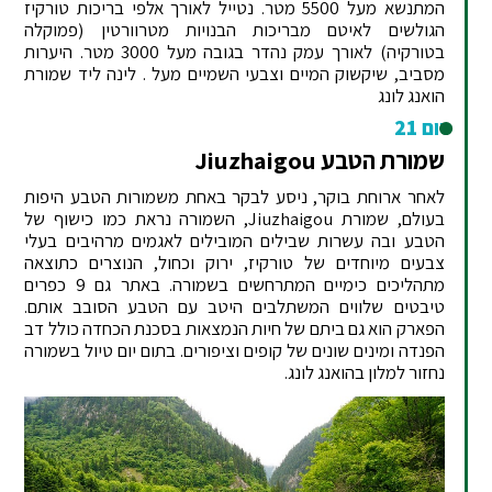
המתנשא מעל 5500 מטר. נטייל לאורך אלפי בריכות טורקיז
הגולשים לאיטם מבריכות הבנויות מטרוורטין (פמוקלה
בטורקיה) לאורך עמק נהדר בגובה מעל 3000 מטר. היערות
מסביב, שיקשוק המיים וצבעי השמיים מעל . לינה ליד שמורת
הואנג לונג
יום 21
שמורת הטבע Jiuzhaigou
לאחר ארוחת בוקר, ניסע לבקר באחת משמורות הטבע היפות
בעולם, שמורת Jiuzhaigou, השמורה נראת כמו כישוף של
הטבע ובה עשרות שבילים המובילים לאגמים מרהיבים בעלי
צבעים מיוחדים של טורקיז, ירוק וכחול, הנוצרים כתוצאה
מתהליכים כימיים המתרחשים בשמורה. באתר גם 9 כפרים
טיבטים שלווים המשתלבים היטב עם הטבע הסובב אותם.
הפארק הוא גם ביתם של חיות הנמצאות בסכנת הכחדה כולל דב
הפנדה ומינים שונים של קופים וציפורים. בתום יום טיול בשמורה
נחזור למלון בהואנג לונג.