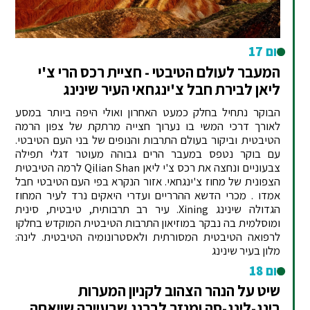
יום 17
המעבר לעולם הטיבטי - חציית רכס הרי צ'י
ליאן לבירת חבל צ'ינגחאי העיר שינינג
הבוקר נתחיל בחלק כמעט האחרון ואולי היפה ביותר במסע
לאורך דרכי המשי בו נערוך חצייה מרתקת של צפון הרמה
הטיבטית וביקור בעולם התרבות והנופים של בני העם הטיבטי.
עם בוקר נטפס במעבר הרים גבוהה מעוטר דגלי תפילה
צבעוניים ונחצה את רכס צ'י ליאן Qilian Shan לרמה הטיבטית
הצפונית של מחוז צ'ינגחאי. אזור הנקרא בפי העם הטיבטי חבל
אמדו . מכרי הדשא ההרריים ועדרי היאקים נרד לעיר המחוז
הגדולה שינינג Xining. עיר רב תרבותית, טיבטית, סינית
ומוסלמית בה נבקר במוזיאון התרבות הטיבטית המוקדש בחלקו
לרפואה הטיבטית המסורתית ולאסטרונומיה הטיבטית. לינה:
מלון בעיר שינינג
יום 18
שיט על הנהר הצהוב לקניון המערות
בינג-לינג-סה ומנזר לברנג שבעיירה שייאחה