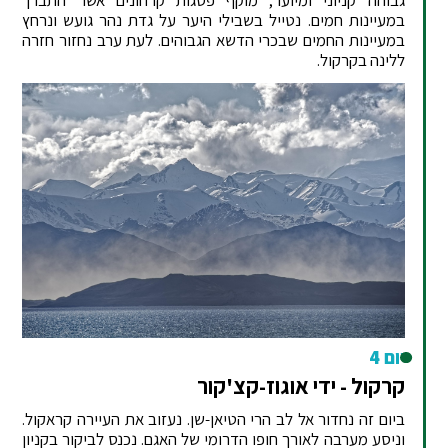
גבוהה קניוני ומיוער, מוקף פסגות קרחונים אשר התברך
במעיינות חמים. נטייל בשבילי היער על גדת נהר גועש ונרחץ
במעיינות החמים שבכרי הדשא הגבוהים. לעת ערב נחזור חזרה
ללינה בקרקול.
יום 4
קרקול - ידי אוגוז-קצ'קור
ביום זה נחדור אל לב הרי הטיאן-שן. נעזוב את העיירה קראקול.
וניסע מערבה לאורך חופו הדרומי של האגם. נכנס לביקור בקניון