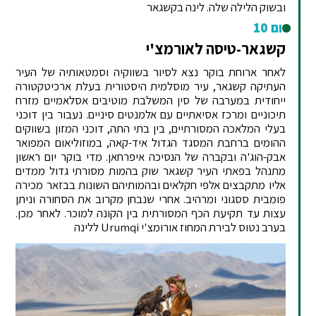
ובשוק הלילה שלה. לינה בקשגאר
יום 10
קשגאר-טיסה לאורמצ'י
לאחר ארוחת בוקר נצא לסיור בשווקיה וסמטאותיה של העיר
העתיקה קשגאר, עיר מוסלמית היסטורית בעלת ארכיטקטורה
ייחודית במערבה של סין המשלבת מוטיבים אסלאמיים מזרח
תיכוניים ומרכז אסיאתיים עם אלמנטים סיניים. נעבור בין דוכני
בעלי המלאכה המסורתיים, בין בתי התה, דוכני המזון בשווקים
ההומים ברחבת המסגד הגדול איד-קאה, במוזוליאום המפואר
אבק-הוג'ה ובקברה של הנסיכה איפרחאן. מדי בוקר יום ראשון
מתנהל בפאתי העיר קשגאר שוק בהמות מסורתי גדול ממדים
אליו מתקבצים אלפי חקלאים ובהמותיהם השונות בבזאר מכירה
פומבית ססגוני ומרהיב. אחרי שנבחן מקרוב את הסחורה וניתן
עצות עד תקיעת הכף המסורתית בין הקונה למוכר. לאחר מכן.
בערב נטוס לבירת המחוז אורומצ'י Urumqi ללינה