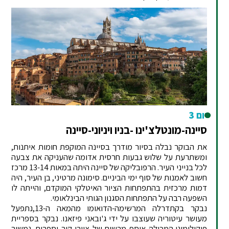
יום 3
סיינה-מונטלצ'ינו -בניו ויניוני-סיינה
את הבוקר נבלה בסיור מודרך בסיינה המוקפת חומות איתנות,
ומשתרעת על שלוש גבעות חרסית אדומה שהעניקה את צבעה
לכל בנייני העיר. הרפובליקה של סיינה היתה במאות 13-14 מרכז
חשוב לאמנות של סוף ימי הביניים. סימונה מרטיני, בן העיר, היה
דמות מרכזית בהתפתחות הציור האיטלקי המוקדם, והייתה לו
השפעה רבה על התפתחות הסגנון הגותי הבינלאומי.
נבקר בקתדרלה המרשימה-הדואומו מהמאה ה-13,נתפעל
מעושר עיטוריה שעוצבו על ידי ג'ובאני פיזאנו. נבקר בספריית
פיקולומיני,המכילה אוסף מרשים של ציורי קיר וספרים. נמשיך