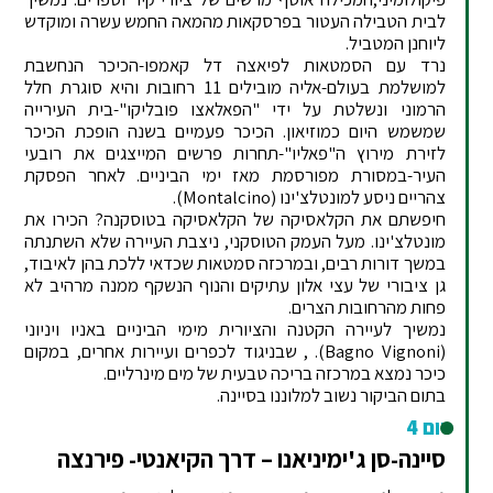
לבית הטבילה העטור בפרסקאות מהמאה החמש עשרה ומוקדש
ליוחנן המטביל.
נרד עם הסמטאות לפיאצה דל קאמפו-הכיכר הנחשבת
למושלמת בעולם-אליה מובילים 11 רחובות והיא סוגרת חלל
הרמוני ונשלטת על ידי "הפאלאצו פובליקו"-בית העירייה
שמשמש היום כמוזיאון. הכיכר פעמיים בשנה הופכת הכיכר
לזירת מירוץ ה"פאליו"-תחרות פרשים המייצגים את רובעי
העיר-במסורת מפורסמת מאז ימי הביניים. לאחר הפסקת
צהריים ניסע למונטלצ'ינו (Montalcino).
חיפשתם את הקלאסיקה של הקלאסיקה בטוסקנה? הכירו את
מונטלצ'ינו. מעל העמק הטוסקני, ניצבת העיירה שלא השתנתה
במשך דורות רבים, ובמרכזה סמטאות שכדאי ללכת בהן לאיבוד,
גן ציבורי של עצי אלון עתיקים והנוף הנשקף ממנה מרהיב לא
פחות מהרחובות הצרים.
נמשיך לעיירה הקטנה והציורית מימי הביניים באניו ויניוני
(Bagno Vignoni). , שבניגוד לכפרים ועיירות אחרים, במקום
כיכר נמצא במרכזה בריכה טבעית של מים מינרליים.
בתום הביקור נשוב למלוננו בסיינה.
יום 4
סיינה-סן ג'ימיניאנו – דרך הקיאנטי- פירנצה