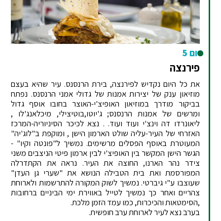
יום 5
פירנצה
את כל היום נקדיש לפירנצה, בירת הרנסנס. עיר שהיא בעצם
מוזיאון ענק של יצירות אמנות של גדולי אמני הרנסנס. נפתח
בביקור מודרך במוזיאון האופיצ'י-האוצר בחובו אוסף גדול
ומרשים של אמנות הרנסנס; ג'יוטו,בוטיצילי, מיכלאנג'לו ,
ליאונרדו דה וינצ'י ועוד ועוד. . נצא לכיכר הסיניוריה-המרכז
האזרחי של העיר-עליה שולט הארמון הישן , ומוקפת ב"לוג'יה"
המעוטרת באוסף הפסלים מרשימים. נמשיך ל"פונטה וקיו" -
הגשר הישן המקשר בין האופיצ'י לבין ארמון פיטי הניצבים משני
צידר נהר הארנו, החוצה את העיר. נראה את הקתדרלה
המפורסמת ואת בית הטבילה הנושא את "שערי גן העדן"
שעוצבו ע"י גיברטי. נמשיך לשוק המקורה להתרשמות ולארוחת
צהריים ואחר כך נמשיך לטייל באווירת ימי הביניים ברחובות
,הסימטאות והכיכרות, כמו עמד הזמן מלכת.
בערב נצא לעיר לארוחת ערב חופשית.