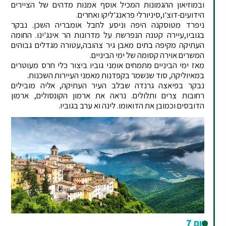
ובמוזיאון ההגמונות המכיל אוסף אמנות מדהים של הציירים
הידועים-דוצ'ו,סיניורלי פראנג'ליקו ואחרים.
ניפרד מטוסקנה היפה וניסע לחבל אומבריה השכן. נבקר
בגוביו,עיירה קטנה הנפרשת על מדרונות הר אינג'ינו. החומה
העתיקה מקיפה בתים מאבן גיר צהובה,עטורה מגדלים גבוהים
המשרים אוירה קסומה של ימי הביניים.
מאז ימי הביניים מתמחים אומני גוביו ביצור כלי חרס מעוטרים
במאיוליקה, סוד שנשמר בקפדנות מאמני העיירות השכנות.
נבקר בפיאצה גרנדה שבלב העיר העתיקה, אליה מובילים
רחובות צרים ותלולים. נראה את ארמון הקונסולים, ארמון
הדובסים וכמובן את הדואומו. לינה וא ערב בגוביו.
יום 7