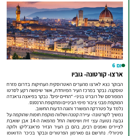
יום 6
ארצו- קורטונה- גוביו
הבוקר נצא לארצו מהערים האטרוסקית העתיקות בדרום מזרח
טוסקנה. נבקר במרכז העיר המיוחדת, אשר שימשה רקע לסרטו
המפורסם של רוברט בניני- “החיים יפים”. נבקר בפיאצה גראנדה
המוקפת מבני ציבור מימי הביניים ומתקופת הרנסנס.
נלמד על פטררקה המשורר והוגה הדעות החשוב.
נמשיך לקורטונה- עיירה קטנה ושלווה מוקפת חומות שהוקמה על
גבעה נטועה עצי זית ושימשה החל מהמאה ה-14 אבן שואבת
לציירים ואמנים רבים, בהם בן העיר הנזיר פראנג'ליקו ולוקה
סיניורלי. נתרשם גם מארמון הפרטורים ונבקר בכיכר הדואומו