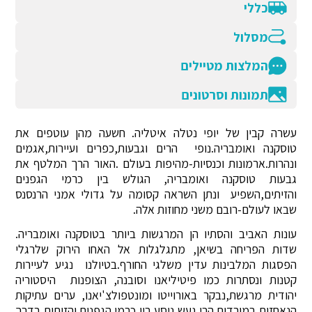
כללי
מסלול
המלצות מטיילים
תמונות וסרטונים
עשרה קבין של יופי נטלה איטליה. חשעה מהן עוטפים את
טוסקנה ואומבריה.נופי הרים וגבעות,כפרים ועיירות,אגמים
ונהרות.ארמונות וכנסיות-מהיפות בעולם .האור הרך המלטף את
גבעות טוסקנה ואומבריה, הגולש בין כרמי הגפנים
והזיתים,השפיע ונתן השראה קסומה על גדולי אמני הרנסנס
שבאו לעולם-רובם משני מחוזות אלה.
עונות האביב והסתיו הן המרגשות ביותר בטוסקנה ואומבריה.
שדות הפריחה בשיאן, מתגלגלות אל האחו הירוק שלרגלי
הפסגות המלבינות עדין משלגי החורף.בטיולנו נגיע לעיירות
קטנות ונסתרות כמו פיטיליאנו וסובנה, הצופנות היסטוריה
יהודית מרגשת,נבקר באורוייטו ומונטפולצ'יאנו, ערים עתיקות
הנאחזות במורדות הרי געש ניסע בין כרמי הגפנים והזיתים בדרך