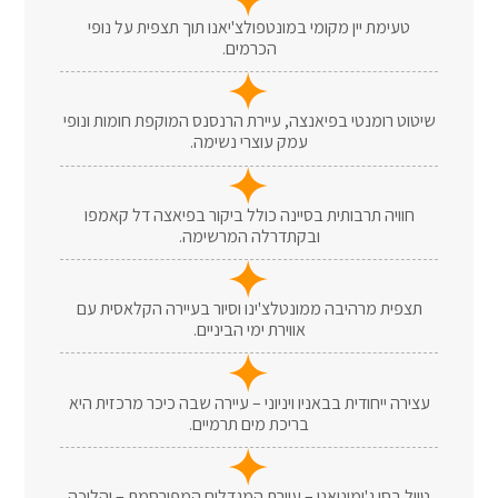
טעימת יין מקומי במונטפולצ'יאנו תוך תצפית על נופי
הכרמים.
שיטוט רומנטי בפיאנצה, עיירת הרנסנס המוקפת חומות ונופי
עמק עוצרי נשימה.
חוויה תרבותית בסיינה כולל ביקור בפיאצה דל קאמפו
ובקתדרלה המרשימה.
תצפית מרהיבה ממונטלצ'ינו וסיור בעיירה הקלאסית עם
אווירת ימי הביניים.
עצירה ייחודית בבאניו ויניוני – עיירה שבה כיכר מרכזית היא
בריכת מים תרמיים.
טיול בסן ג'ימיניאנו – עיירת המגדלים המפורסמת – והליכה