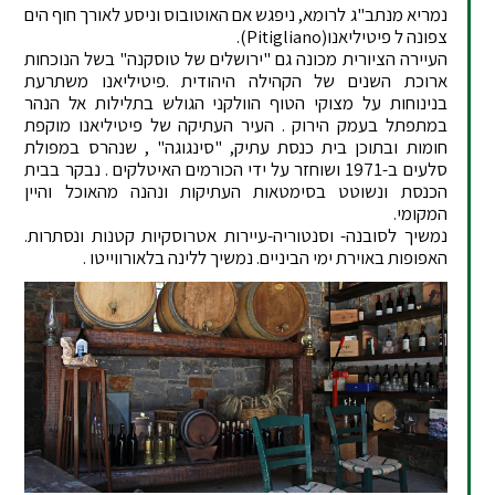
נמריא מנתב"ג לרומא, ניפגש אם האוטובוס וניסע לאורך חוף הים
צפונה ל פיטיליאנו(Pitigliano).
העיירה הציורית מכונה גם "ירושלים של טוסקנה" בשל הנוכחות
ארוכת השנים של הקהילה היהודית .פיטיליאנו משתרעת
בנינוחות על מצוקי הטוף הוולקני הגולש בתלילות אל הנהר
במתפתל בעמק הירוק . העיר העתיקה של פיטיליאנו מוקפת
חומות ובתוכן בית כנסת עתיק, "סינגוגה" , שנהרס במפולת
סלעים ב-1971 ושוחזר על ידי הכורמים האיטלקים . נבקר בבית
הכנסת ונשוטט בסימטאות העתיקות ונהנה מהאוכל והיין
המקומי.
נמשיך לסובנה- וסנטוריה-עיירות אטרוסקיות קטנות ונסתרות.
האפופות באוירת ימי הביניים. נמשיך ללינה בלאורווייטו .