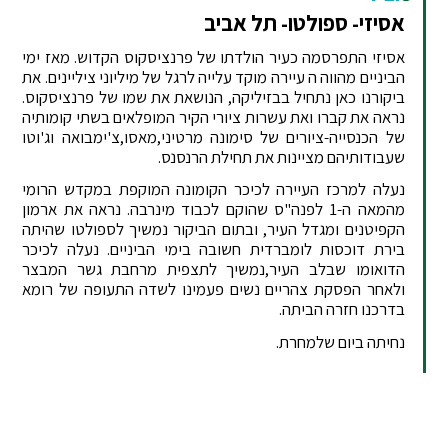
אסיזי- ספולטו- תל אביב
אסיזי התפרסמה כעיר הולדתו של פרנציסקוס הקדוש. מאז ימי
הביניים מהווה ה עיירה מוקד עלייה לרגל של מיליוני ציליינים. את
ביקורנו כאן נתחיל בבזיליקה, הנושאת את שמו של פרנציסקוס.
נראה את קברו ואת עשרות ציורי הקיר המופלאים בשתי קומותיה
של הכנסייה-ציורים של סימונה מרטיני,מאסו,צ'ימבואה וג'וטו
שעבודותיהם מציינות את תחילת הרנסנס.
נעלה למרכז העיירה לכיכר הקומונה המוקפת במקדש הרומי
מהמאה ה-1 לפנה"ס שהוקם לכבוד מינרבה. נראה את ארמון
הקפיטנים ומגדל העיר, ובתום הביקור נמשיך לספולטו שהיתה
בירת דוכסות לומברדית חשובה בימי הביניים. נעלה לכיכר
הדואומו שבלב העיר,נמשיך לתצפית מרחבת גשר המבצר
ולאחר הפסקת צהריים נשים פעמינו לשדה התעופה של רומא
בדרכנו חזרה הביתה.
נחיתה ביום שלמחרת.