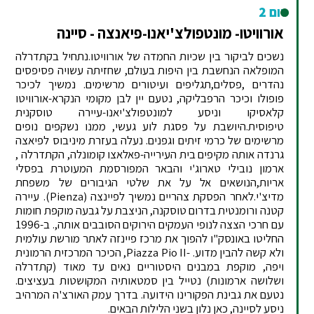
יום 2
אורוויטו- מונטפולצ'יאנו-פיאנצה - סיינה
נשכים לביקור בין שכיות החמדה של אורוויטו.נתחיל בקתדרלה
המופלאה הנחשבת בין היפות בעולם, שחזיתה עשויה פסיפסים
נהדרים ,פסלים,תגליפים ועיטורים מרשימים. נמשיך לכיכר
פופולו וכיכר הרפבליקה, נטעם יין לבן מקומי הנקרא-אורוויטו
קלאסיקו וניסע למונטפולצ'יאנו-עיירה טוסקנית
טיפוסית.היושבת על פסגת לוע געשי, ממנו נשקפים נופים
מרשימים של כרמי זיתים וגפנים. נעלה בעזרת מיניבוס לפיאצה
גרנדה אותה מקיפים בית העירייה-פאלאצו קומונלה, הקתדרלה ,
ארמון נובילי טארוג'י והבאר המפורסמת המעוטרת בפסלי
אריות,הנושאים אל על את שלטי הגיבורים של משפחת
מדיצ'י.לאחר הפסקת צהריים נמשיך לפיינצה (Pienza). עיירה
קטנה ורומנטית בדרום טוסקנה, הניצבת על גבעה מוקפת חומות
עם חרכי הצצה לנופי העמקים הירוקים הסובבים אותה,. ב-1996
החליטו באונסק"ו להפוך את מרכז פיינזה לאתר מורשת עולמית
ולא קשה להבין מדוע. -Piazza Pio II, הכיכר המרכזית הרמונית
ויפה, מוקפת במבנים היסטוריים נאים עד מאוד (קתדרלה
ושלושה ארמונות) נטייל בין סמטאותיה המקושטות בעציצים.
נטעם את גבינת הפקורינו הידועה. בדרך עמק האורצ'ה המרהיב
ניסע לסיינה, כאן נלון בשני הלילות הבאים.