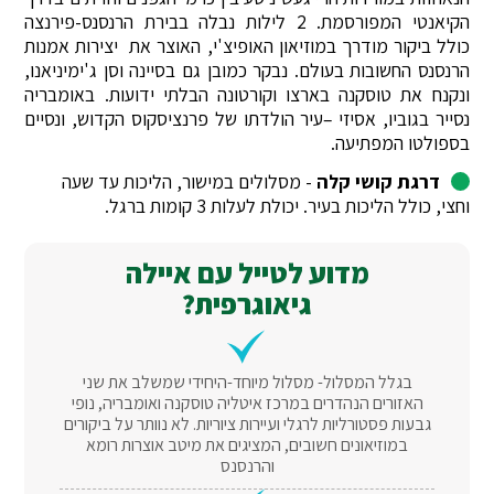
הקיאנטי המפורסמת. 2 לילות נבלה בבירת הרנסנס-פירנצה
כולל ביקור מודרך במוזיאון האופיצ'י, האוצר את יצירות אמנות
הרנסנס החשובות בעולם. נבקר כמובן גם בסיינה וסן ג'ימיניאנו,
ונקנח את טוסקנה בארצו וקורטונה הבלתי ידועות. באומבריה
נסייר בגוביו, אסיזי –עיר הולדתו של פרנציסקוס הקדוש, ונסיים
בספולטו המפתיעה.
דרגת קושי קלה
- מסלולים במישור, הליכות עד שעה
וחצי, כולל הליכות בעיר. יכולת לעלות 3 קומות ברגל.
מדוע לטייל עם איילה
גיאוגרפית?
בגלל המסלול- מסלול מיוחד-היחידי שמשלב את שני
האזורים הנהדרים במרכז איטליה טוסקנה ואומבריה, נופי
גבעות פסטורליות לרגלי ועיירות ציוריות. לא נוותר על ביקורים
במוזיאונים חשובים, המציגים את מיטב אוצרות רומא
והרנסנס