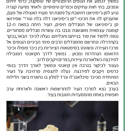
נמשיך לגמוע את הנופים הרומנטיים של טוסקנה; כרמי זיתים
וגפנים, בתי חוות עתיקים וכפרים טיפוסיים. ולאחר נסיעה קצרה
נגיע לסן ג'ימיניאנו היושבת על פסגת הר מעוזי האצולה של פעם,
שהעניקו לה את הכינוי-"סן ג'ימיניאנו דלה בלה טורי" שפירושו
סן ג'ימיניאנו של המגדלים היפים, העיר היתה במאה ה-12
קומונה עצמאית משגשגת ונבנו בה עשרות מגדלים מסתוריים.
ננסה ללמוד את סוד בנייתם ותכליתם. נעלה לכיכר הבאר,נבקר
בקתדרלה ונתרשם מהמגדלים הרבים מימי הביניים הצופים אל
מרכז העיירה. ונשוטט בסימטאות הציוריות בין כיכר פופולו וכיכר
הדואומו הנהדרות ומכאן . נמשיך לדרך הקיאנטי המובילה
לפירנצה כשלאורכה עיירות,כפרים ויקבים לרוב.
נעצור לביקור בגרבה אין קיאנטי ונמשיך לאורך הדרך בנופי
כרמים ויקבים לפירנצה. נעלה לתצפית מרהיבה על העיר
המיוחדת מכיכר מיכלאנג'לו ונרד למלון בו נתארח בשני הלילות
הבאים.
בערב נצא למרכז העיר להתרשמות ראשונה ולארוחת ערב
חופשית באחת מהמסעדות הטובות בעיר.