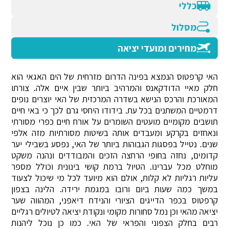
כללי
מסלול
מחירים ומועדי יציאה
האי קרפטוס הנמצא בפינה הדרום מזרחית של הים האגאי הוא
חלק מאיי הדודקאנס והמרהיב ביותר שבין איים אלה. צורתו
המאורכת והרכס הנישא בשדרה המרכזית של האי יוצרים נופים
דרמטיים המשתנים בכל עת. בידודו היחסי גרם לכך כי באי חיים
תושבים מקומיים מועטים השומרים על אורח חיים כפרי מסורתי
ונאחזים בקרקע ומעבדים אותה בשיטות מסורתיות מזה אלפי
שנים. נטייל בפסגות הגבוהות ביותר של האי, נפסע בשבילי יער
קדומים, נחזה בחופי הרחצה הזכים והמבודדים ונהנה משקט
מוחלט מכל עברינו. הטיול ברמת קושי בינונית וכולל מספר
עליות רגליות לא קלות, אולם הוא מיועד לכל מי שיכול לצעוד
במשך כמה שעות ביום ורובו במגמת ירידה. הלינה בצפון
קרפטוס בכפר הדייגים הציורי והנידח דיאפני, המהווה שער
יציאה מהאי וכן נמל סחורות מקומי ונקודת יציאה לטיולים רגליים
רבים בחלק הצפוני והפראי של האי. כמו כן נוכל ליהנות