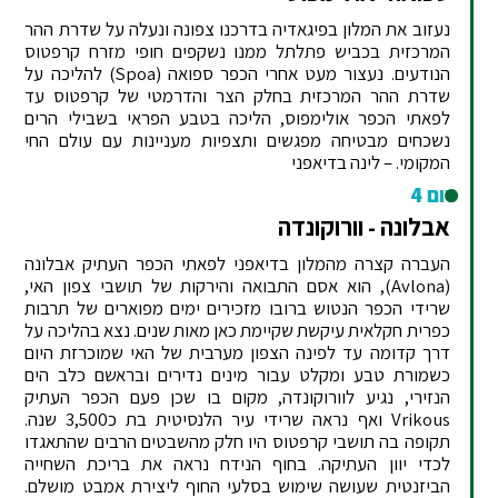
נעזוב את המלון בפיגאדיה בדרכנו צפונה ונעלה על שדרת ההר
המרכזית בכביש פתלתל ממנו נשקפים חופי מזרח קרפטוס
הנודעים. נעצור מעט אחרי הכפר ספואה (Spoa) להליכה על
שדרת ההר המרכזית בחלק הצר והדרמטי של קרפטוס עד
לפאתי הכפר אולימפוס, הליכה בטבע הפראי בשבילי הרים
נשכחים מבטיחה מפגשים ותצפיות מעניינות עם עולם החי
המקומי. – לינה בדיאפני
יום 4
אבלונה - וורוקונדה
העברה קצרה מהמלון בדיאפני לפאתי הכפר העתיק אבלונה
(Avlona), הוא אסם התבואה והירקות של תושבי צפון האי,
שרידי הכפר הנטוש ברובו מזכירים ימים מפוארים של תרבות
כפרית חקלאית עיקשת שקיימת כאן מאות שנים. נצא בהליכה על
דרך קדומה עד לפינה הצפון מערבית של האי שמוכרזת היום
כשמורת טבע ומקלט עבור מינים נדירים ובראשם כלב הים
הנזירי, נגיע לוורוקונדה, מקום בו שכן פעם הכפר העתיק
Vrikous ואף נראה שרידי עיר הלנסיטית בת כ3,500 שנה.
תקופה בה תושבי קרפטוס היו חלק מהשבטים הרבים שהתאגדו
לכדי יוון העתיקה. בחוף הנידח נראה את בריכת השחייה
הביזנטית שעושה שימוש בסלעי החוף ליצירת אמבט מושלם.