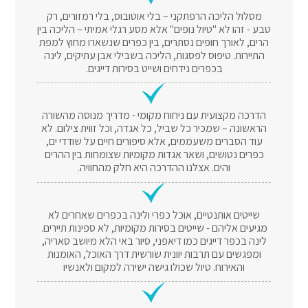
מסלול הליכה הרפתקני – בלי אוטובוס, בלי רמזורים, רק
טבע - זהו לא "טיול נופים" אלא מסע רגלי אמיתי – הליכה בין
הרים, לאורך חופים נסתרים, בין כפרים שנשארו מחוץ למפת
התיירות. טיפוס לפסגות, הליכה בשבילי אבן עתיקים, לינה
בכפרים נידחים ושייט בסירות דייגים.
הדרכה מקצועית עם ניחוח מקומי - מדריך מנוסה מהשורה
הראשונה – שמכיר כל שביל, כל אגדה, וכל זווית צילום. לא
עוד הסברים משעממים, אלא סיפורים חיים על שודדי ים,
כפרים נטושים, ושאר אגדות מקומיות שצומחות בין ההרים
והים. אצלנו ההדרכה היא חלק מהחוויה.
שייטים אותנטיים, אוכל כפרי ולינה בכפרים שאחרים לא
מגיעים אליהם - שייטים בסירות מקומיות, לא ספינות תיירים.
לינה בכפר דייגים כמו דיאפני, סיור באי הלא מיושב סאריה,
ומפגשים עם תרבות יוונית שורשית דרך האוכל, האומנות
והאירוח. טיול שכולו גישה ישירה למקום ולאנשיו