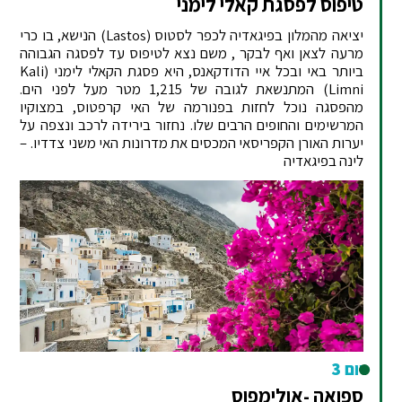
טיפוס לפסגת קאלי לימני
יציאה מהמלון בפיגאדיה לכפר לסטוס (Lastos) הנישא, בו כרי
מרעה לצאן ואף לבקר , משם נצא לטיפוס עד לפסגה הגבוהה
ביותר באי ובכל איי הדודקאנס, היא פסגת הקאלי לימני (Kali
Limni) המתנשאת לגובה של 1,215 מטר מעל לפני הים.
מהפסגה נוכל לחזות בפנורמה של האי קרפטוס, במצוקיו
המרשימים והחופים הרבים שלו. נחזור בירידה לרכב ונצפה על
יערות האורן הקפריסאי המכסים את מדרונות האי משני צדדיו. –
לינה בפיגאדיה
יום 3
ספואה -אולימפוס