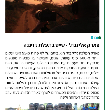
יום 6
פארק אליזבת' - שייט בתעלת קזינגה
פארק המלכה אליזבת' הוא ביתם של לא פחות מ-95 מיני יונקים
ויותר מ-600 מיני עופות שונים, והביקור בו מבטיח מפגשים
מרתקים וחד פעמיים עם המגוון הביולוגי העצום בו. את היום
נפתח בנסיעת התחקות אחר החיות בפארק, וודאי נפגוש עדרי
פילים, זברות, סוגים רבים של אנטילופות ואת הטורפים הגדולים
המזנבים בעדרים הגדולים. אחר הצהריים נצא לשייט בתעלת
קזינגה המחברת בין אגמי אדוארד וג'ורג', זו דרך נפלאה לחזות
בעולם החי בנהר ועל גדותיו, כאן נפגוש עדרים של היפופוטמים
מכונסים יחדיו ותנינים המשחרים לטרף לאורך הגדות. לעת ערב
נחזור ללודג' לארוחה ולינה.