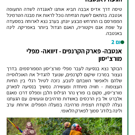
טיסה דרך אדיס אבבה תביא אותנו לאוגנדה לשדה התעופה
אנטבה. בהתאם לשעת הנחיתה נוכל לראות את מבנה הטרמינל
המפורסם בו התרחש מבצע יונתן. בערב נצא לארוחה במסעדה
על שפת אגם ויקטוריה, האגם הגדול ביותר באפריקה. לינה
באנטבה.
יום 2
אנטבה- פארק הקרנפים - זיוואה- מפלי
מורצ'יסון
הבוקר נצא בנסיעה לעבר מפלי מורצ'יסון המפורסמים. בדרך
נעצור במרכז שיקום לקרנפים, שנועד להגדיל את האוכלוסייה
שלהם ולאפשר השבתם לטבע. נזכה לטיול רגלי בין החיות
העצומות - חוויה מיוחדת ומעשירה. נמשיך בנסיעה לפארק
מורצ'יסון, מקום בו פורץ נהר הנילוס הלבן ומפלס דרכו מאגם
אלברט אל בין הרכסים באשדות מרהיבים וגועשים. עם הגעתנו
נעלה לנקודת תצפית מרהיבה במעלה המפלים. ארוחת ערב
ולינה בלודג' סמוך לפארק הלאומי.