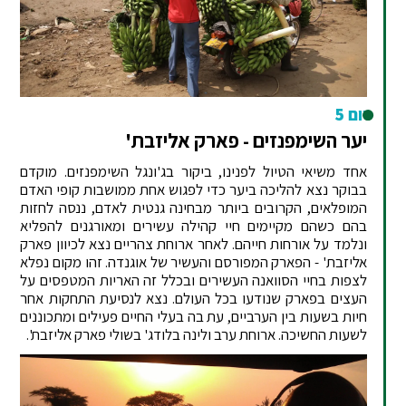
יום 5
יער השימפנזים - פארק אליזבת'
אחד משיאי הטיול לפנינו, ביקור בג'ונגל השימפנזים. מוקדם
בבוקר נצא להליכה ביער כדי לפגוש אחת ממושבות קופי האדם
המופלאים, הקרובים ביותר מבחינה גנטית לאדם, ננסה לחזות
בהם כשהם מקיימים חיי קהילה עשירים ומאורגנים להפליא
ונלמד על אורחות חייהם. לאחר ארוחת צהריים נצא לכיוון פארק
אליזבת' - הפארק המפורסם והעשיר של אוגנדה. זהו מקום נפלא
לצפות בחיי הסוואנה העשירים ובכלל זה האריות המטפסים על
העצים בפארק שנודעו בכל העולם. נצא לנסיעת התחקות אחר
חיות בשעות בין הערביים, עת בה בעלי החיים פעילים ומתכוננים
לשעות החשיכה. ארוחת ערב ולינה בלודג' בשולי פארק אליזבת'.