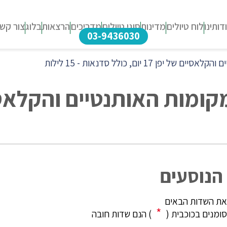
דותינו
לוח טיולים
מדינות
סוגי טיולים
מדריכים
הרצאות
בלוג
צור קש
03-9436030
1 יום, כולל סדנאות - 15 לילות
הנוסעים
את השדות הבאים
*
מנים בכוכבית (
) הנם שדות חובה