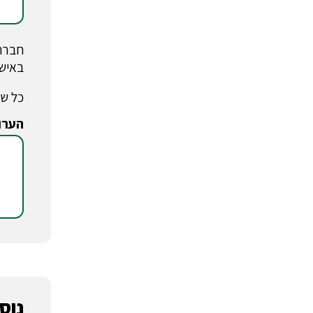
חברת 
באישו
כל שד
הערו
*
נוסע