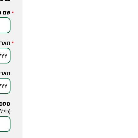
שם מ
*
תארי
*
תארי
מספר
*
(כולל