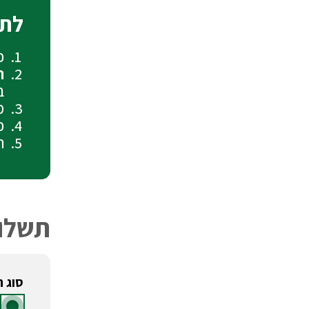
לתש
כ
תש
ב
מ
כ
ת
תשלו
סוג 