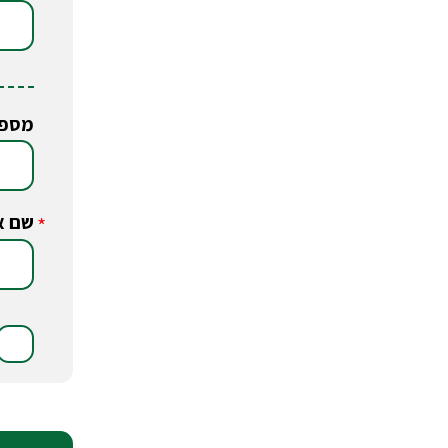
מספר
שם א
*