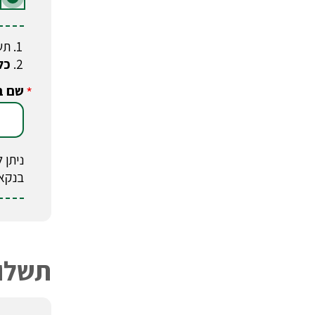
תש
כל
שם ב
*
בנקא
תשלום