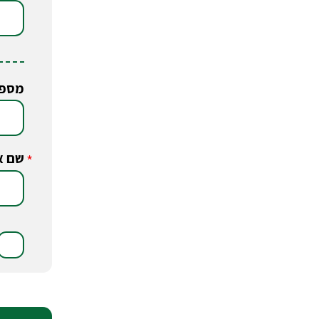
מספר
שם א
*