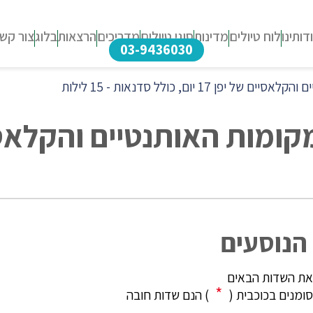
דותינו
לוח טיולים
מדינות
סוגי טיולים
מדריכים
הרצאות
בלוג
צור קש
03-9436030
1 יום, כולל סדנאות - 15 לילות
הנוסעים
את השדות הבאים
*
מנים בכוכבית (
) הנם שדות חובה