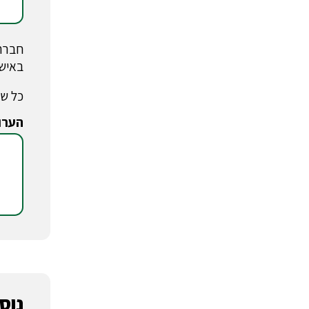
חברת 
באישו
כל שד
הערו
*
נוסע