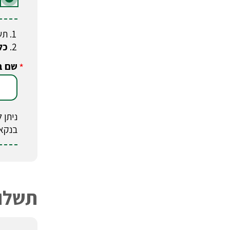
תש
כל
שם ב
*
בנקא
תשלום