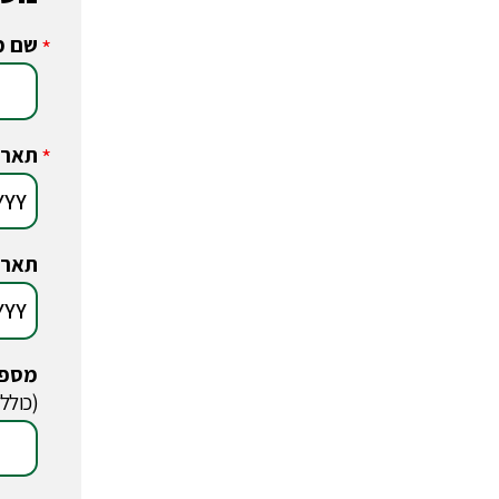
שם מ
*
תארי
*
תארי
מספר
*
(כולל