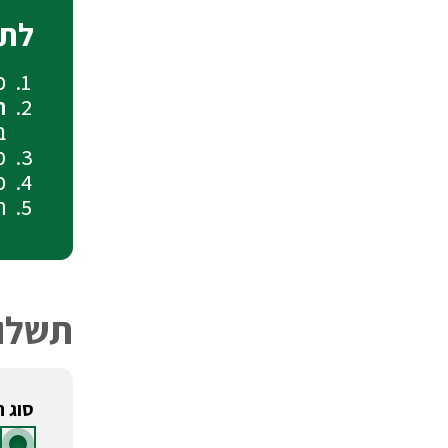
לתש
כ
תש
ב
מ
כ
ת
תשלו
סוג 