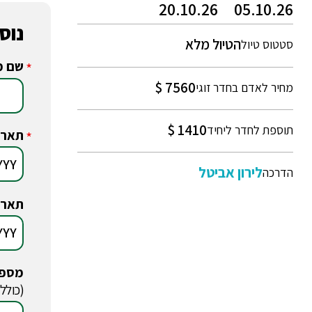
20.10.26
05.10.26
נוס
הטיול מלא
סטטוס טיול
שם מ
*
7560 $
מחיר לאדם בחדר זוגי
1410 $
תוספת לחדר ליחיד
תארי
*
לירון אביטל
הדרכה
תארי
מספר
*
(כולל