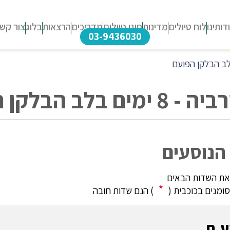
דותינו
לוח טיולים
מדינות
סוגי טיולים
מדריכים
הרצאות
בלוג
צור קש
03-9436030
הבלקן הפועם
הנוסעים
את השדות הבאים
*
מנים בכוכבית (
) הנם שדות חובה
ע.ת