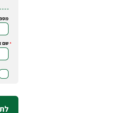
מספר
שם א
*
לתש