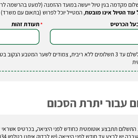
לום מקדמה בגין טיול ייעשה במועד ההזמנה (למעט בהרשמה לר
 עוד הטיול אינו מובטח
, המטייל יוכל לפרוש (בתאום עם משרד)
על הכרטיס
תעודת זהות
*
ניתן לשלם עד 3 תשלומים ללא ריבית, צמודים לשער המטבע הנק
ית
 עבור יתרת הסכום
התשלום תתבצע אוטומטית כחודש לפני היציאה, בכרטיס אשראי ש
ה יש לבצע עד חודש לפני היציאה (יש לבדוק איתנו בטלפון 03-943-6034 את השער העדכני).