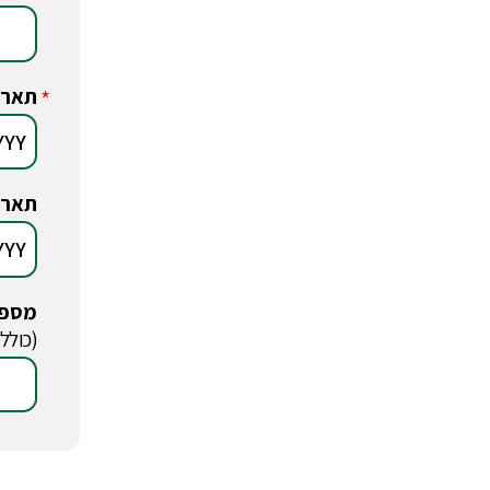
תארי
*
תארי
מספר
*
(כולל