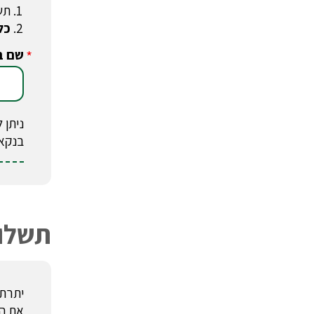
תש
כל
שם ב
*
בנקא
תשלום
יתרת 
את העבר