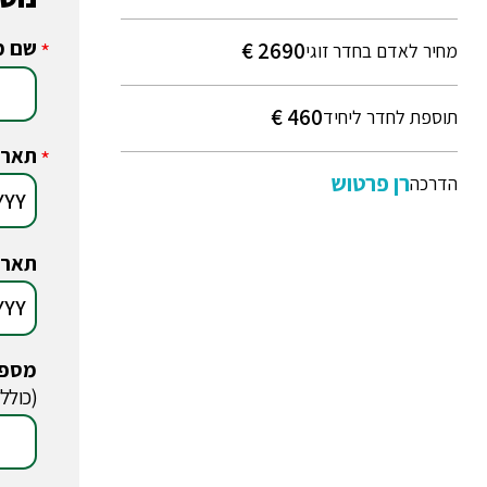
שם מ
2690 €
*
מחיר לאדם בחדר זוגי
460 €
תוספת לחדר ליחיד
תארי
*
רן פרטוש
הדרכה
תארי
מספר
*
(כולל