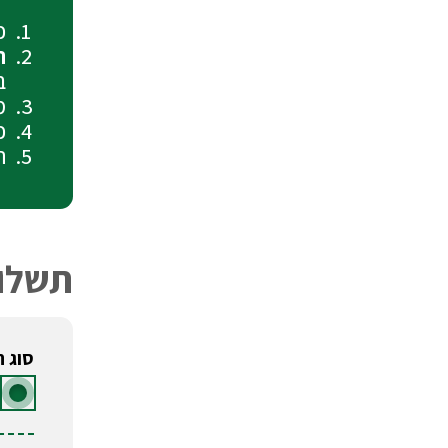
כ
תש
ב
מ
כ
ת
תשלו
סוג 