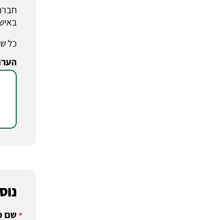
חברת 
באישו
כל שד
הערו
*
נוסע
שם מ
*