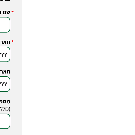
שם מ
*
תארי
*
תארי
מספר
*
(כולל