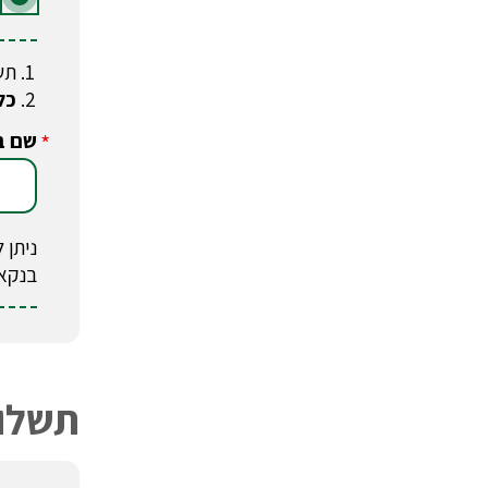
תש
כל
שם ב
*
בנקא
תשלום