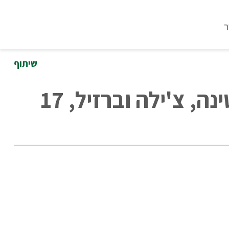
ר
שיתוף
הרשמה לטיול לדרום אמריקה - פניני פטגוניה ארגנטינה, צ'ילה וברזיל, 17