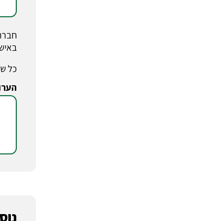
חברת 
באישו
כל שד
הערו
*
נוסע