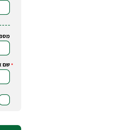
מספר
שם א
*