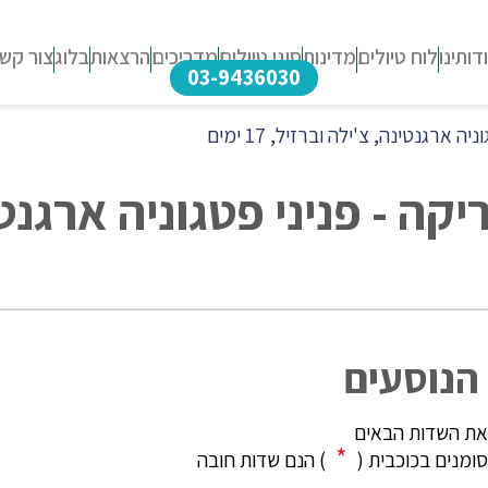
דותינו
לוח טיולים
מדינות
סוגי טיולים
מדריכים
הרצאות
בלוג
צור קש
03-9436030
רגנטינה, צ'ילה וברזיל, 17 ימים
הנוסעים
את השדות הבאים
*
מנים בכוכבית (
) הנם שדות חובה