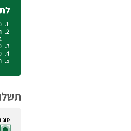
לתש
כ
תש
ב
מ
כ
ת
תשלו
סוג 