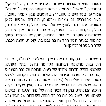
מאותו מוצא מהארצות השכנות. בערבית שמה נקרא "זאזיקי"
ובכורדית "עמאד" (שיבוש של השם בתקופה הרומית - "עמידה"
Amida). בעיר חיים כ: 1,244,300 תושבים (נכון לינואר 2005),
בעיר מתגוררים גם נוצרים וארמנים, היהודים שהגיעו לכאן
מסוריה, עלו כולם לארץ-ישראל. העיר מחולקת לשני חלקים,
החלק הקדום - העיר העתיקה שמוקפת חומת אבן שחורה,
שיסודותיה עוקבים על תוואי החומות מתקופה הרומית. מחוץ
לחומות נבנתה העיר החדשה בה נבנו בתי קומות, תחנת רכבת,
שדה תעופה ומרכזי קניות.
ראשיתו של המקום כנראה באלף השלישי לפנה"ס, שרידי
התיישבות מתקופת הברונזה הקדומה נחשפו בתל העתיק,
שנמצא בחלק הדרום-מזרחי של העיר, הצופה על נהר הטיגריס
(עד כה לא נערכו חפירות ארכיאולוגיות בתל הקדום, למעט
מספר ימים בשולי התל (על רוב שטח התל נבנה מחנה צבאי).
נראה שהמתיישבים הראשונים ניצלו את המעין שקיים בקצה
הרמה הבזלתית, בנקודת חציה נוחה של נהר הטיגריס ובמקום
שממנו ניתן לשוט בסירות במורד הנהר. חשיבותה של העיר נבע
בהיותה יושבת על דרך חשובה שהובילה ממסופוטמיה ועלתה
בעמק של נהר הטיגריס לעבר מלטיה, מארש ולרמה האנטולית.