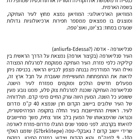
כנסייה זו משמשת את הקהילה הסורית אורתודוכסית שמתפללת
בשפה הארמית.
המוזיאון הארכיאולוגי: המוזיאון נמצא מחוץ לעיר העתיקה,
ומוצגים בו ממצאים ממספר חפירות ארכיאולוגיות גדולות
שנערכו במחוז: בצ'יונו, ואוצ'טפה.
סנליאורפה - אדסה (?anliurfa-Edessa)
העיר סנליאורפה (בקיצור אורפה) נמצאת על הדרך הראשית בין
קיליקיה כלפי מזרח. העיר העתיקה ממוקמת למרגלות המצודה
ואילו העיר המודרנית נבנתה מצפון לכביש הראשי. בכניסה ניתן
לראות את ההתפתחות התעשייתית שעוברת על חבל ארץ זה,
מפעלים חדשים הולכים ומוקמים ממזרח לעיר הישנה.
סנליאורפה העתיקה שוכנת למרגלות צוק סלע, ממנו נובע מעין
ששופע כל השנה. המעין היווה עורק החיים מימי קדם. תולדותיה
של העיר שלובים ביישוב הקדום חרן שנמצא 40 ק"מ מדרום
לעיר. ראשית ההתיישבות בעיר החלה בתקופה הפרהיסטורית,
וכנראה שהימצאותו של המעין בלב אזור צחיח, משך מתיישבים
להיאחז בקרבתו. לפני מספר שנים התגלו מדרום-מזרח לאורפה
שרידי יישוב קדום ? גאבקלי-טפה (G?brklitepe) שזמנו האלף
ה10- 9 לפנה"ס, והוא הקדום שידוע במזרח התיכון, במקום