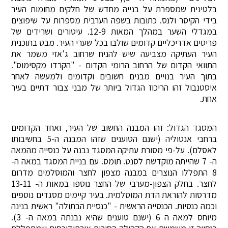
בלטינית שמספרת על בנייה מחדש של חלקים מחומות העיר
בידי הקיסר ולנס. כתובות בשפה הערבית מספרות על שיפוצים
במגדלי השער במהלך המאות 12-9. עיטורים ושרידים של
פריטים אדריכליים קדומים שולבו בכל שערי העיר. מבט בתוכנית
העיר העתיקה מצביעה שיש להניח שרחוב ג'אזי משמר את
התוואי הקדום של הרחוב הרומי הקדום - "הקרדו מקסימוס".
בתוך העיר בנויים מבנים חשובים וקדומים ולמעשה לאחר
איסטנבול זהו הריכוז הגדול ביותר של מבני צבור דתיים בעיר
אחת.
המסגד הגדול: זהו המבנה החשוב של העיר, ואחד הקדומים
ברחבי אנטוליה (ישנם הטוענים שזהו המבנה ה-5 בחשיבותו
לאסלם). על-פי מסורת עתיקה המסגד נבנה על כנסייה מהמאה
ה- 7 שהייתה מוקדשת לסנט. תומס. עם בניית המסגד במאה ה-
8 התפללו הנוצרים במבנה מצפון לחצר והמוסלמים מדרום
לחצר. בחלק הצפון-מערבי של החצר נוספו במאות ה- 13-11
מדרסות להוראת הדת המוסלמית. בעיר קיימים מסגדים נוספים
וכמה כנסיות. הכנסייה הראשית - "כנסיית הבתולה" ראשית בנינה
מיוחס למאה ה 6 (ישנם טוענים שהיא נבנתה במאה ה- 3).