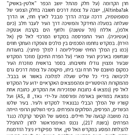
חרן הקדומה (על חלק מהתל יושב הכפר "אלטין-באשיק"
Altinba?ak), ישבה על צומת דרכים חשובה בחלק הצפוני של
מסופוטמיה, דרכה עברה הדרך מבבל לארץ חתי, או הדרך
שעלתה במעלה החידקל והמשיכה דרך העיר לעבר חלב (כיום
אלפו), אללח (תל עטשנה) ולחוף הים בקרבת אנטקיה
(אנטיוכיה). העיר התפרסמה במקדש המרכזי לאל סין (אל
הירח). במקדש נחתמו הסכמים בין מלכים והופקדו העתקי חוזים
(כמו בין המלך החיתי שופליליומה I למלך מיתני). בתעודות
שנחשפו בארכיון העיר מארי (על הפרת התיכון) מוזכר המקדש
שבעיר ומצוין גודלו וחשיבותו. בספר בראשית מוזכרת העיר
כמקום מושבם של תרח ובני ביתו, מיקומה על צומת דרכים גרם
לכיבושה בידי כל שליט שעלה למלוכה באשור או בבבל.
מהמקורות ההיסטוריים ומהממצאים האקראיים ידוע על המקדש
לאל סין (נמצאו 4 כתובות שמזכירות את המקדש, כתובת אחת
נמצאת במוזיאון באורפה ופורסמה על-ידי גאד, AS, 8) ועל
קשריו של המלך הבבלי נבנונאיד למקדש ולעיר. בעיר שלטו
הכשדים, הפרסים, הסלוקים והפרתים. בימי השלטון הרומי הייתה
בה מושבה קבועה של חיילים. במסעו של הקיסר קרקלה כנגד
הפרתים (בשנת 217), נכנס האימפראטור לחרן להתפלל
להצלחת המסע במקדש האל סין, אחד מפיקודיו ניצל הזדמנות