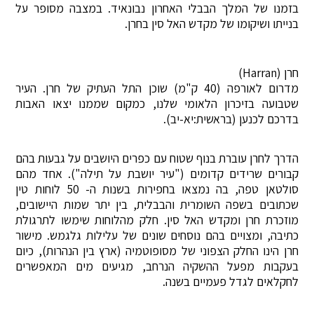
בזמנו של המלך הבבלי האחרון נבונאיד. במצבה מסופר על
בנייתו ושיקומו של מקדש האל סין בחרן.
חרן (Harran)
מדרום לאורפה (40 ק"מ) שוכן התל העתיק של חרן. העיר
שטבועה בזיכרון הלאומי שלנו, כמקום שממנו יצאו האבות
בדרכם לכנען (בראשית:יא-יב).
הדרך לחרן עוברת בנוף שטוח עם כפרים היושבים על גבעות בהם
קבורים שרידים קדומים ("עיר יושבת על תילה"). אחד מהם
סולטאן טפה, בה נמצאו בחפירות בשנות ה- 50 לוחות טין
שכתובים בשפה השומרית והבבלית, בין יתר שמות היישובים,
מוזכרת חרן ומקדש האל סין. חלק מהלוחות שימשו לתרגולת
כתיבה, ומצויים בהם נוסחים שונים של עלילות גלגמש. מישור
חרן הינו החלק הצפוני של מסופוטמיה (ארץ בין הנהרות), כיום
בעקבות מפעל ההשקיה הנרחב, מגיעים מים המאפשרים
לחקלאים לגדל פעמיים בשנה.