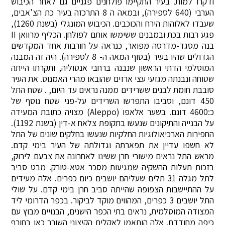
ודקרו למות. בעיר התקיימו פולחנים פגניים גם לאחר הכיבוש
הערבי (640 לספירה), ובמאה ה 8 התרכזה בעיר כת הצ'אבים,
שעבדו לאלוהות הירח והכוכבים. הכיבוש המונגלי (בשנת 1260),
פגע רבות בכת ובמבנים ששימשו אותם לפולחן. הכליף מרוואן II
בנה מסגד-מדרסה מפואר, כנראה על חורבות אחד המקדשים
הגדולים שהיו בעיר (בסוף המאה ה- 8 לספירה). היה זה המבנה
המוסלמי הדתי הראשון שנבנה ברחבי אנטוליה, ותקרתו הייתה
שטוחה ונבנתה מגזעי עצי ארזים שהובאו מהרי האמנוס. את העיר
סובבת חומת לבנים ששרידים ממנה נראים עד היום, . שטח התל
450 דונם, וסביבו התפרשו השרידים על-פני שטח נוסף של
כ:4600 דונם. בשער אלאפו (Aleppo) מצויה כתובת המעידה
על הבנייה והתיקונים שנעשו בתקופת צלאח א-דין (בשנת 1192).
החפירות הארכיאולוגיות החלקיות שנעשו בחלקים שונים של התל
לא חשפו עדיין את תפארתה וגדולתה של העיר בימי קדם.
מראש התל נראים מישורי חרן ששינו לאחרונה את צבעם לירוק,
בזכות תעלות ההשקיה שמגיעות מסכר אטא-טורק. מבט סביב
לתל מגלה 31 תלים שעליהם יושבים כיום כפרים. אלה מעידים
על ההתיישבות הצפופה שהייתה סביב חרן בימי קדם. על שולי
התל יושבים 3 כפרים, המהווים מוקד לביקור. בכפר הדרומי ליד
המצודה המוסלמית, נראים בתי הכפר הישנים, הבנויים מבוץ עם
כיפה מחודדת. אלה הותאמו לאקלים הקיצוני השורר כאן בחורף