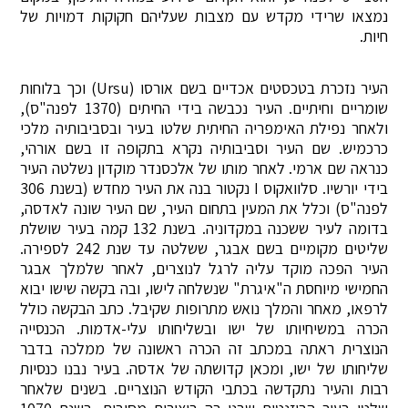
נמצאו שרידי מקדש עם מצבות שעליהם חקוקות דמויות של
חיות.
העיר נזכרת בטכסטים אכדיים בשם אורסו (Ursu) וכך בלוחות
שומריים וחיתיים. העיר נכבשה בידי החיתים (1370 לפנה"ס),
ולאחר נפילת האימפריה החיתית שלטו בעיר ובסביבותיה מלכי
כרכמיש. שם העיר וסביבותיה נקרא בתקופה זו בשם אורהי,
כנראה שם ארמי. לאחר מותו של אלכסנדר מוקדון נשלטה העיר
בידי יורשיו. סלוואקוס I נקטור בנה את העיר מחדש (בשנת 306
לפנה"ס) וכלל את המעין בתחום העיר, שם העיר שונה לאדסה,
בדומה לעיר ששכנה במקדוניה. בשנת 132 קמה בעיר שושלת
שליטים מקומיים בשם אבגר, ששלטה עד שנת 242 לספירה.
העיר הפכה מוקד עליה לרגל לנוצרים, לאחר שלמלך אבגר
החמישי מיוחסת ה"איגרת" שנשלחה לישו, ובה בקשה שישו יבוא
לרפאו, מאחר והמלך נואש מתרופות שקיבל. כתב הבקשה כולל
הכרה במשיחיותו של ישו ובשליחותו עלי-אדמות. הכנסייה
הנוצרית ראתה במכתב זה הכרה ראשונה של ממלכה בדבר
שליחותו של ישו, ומכאן קדושתה של אדסה. בעיר נבנו כנסיות
רבות והעיר נתקדשה בכתבי הקודש הנוצריים. בשנים שלאחר