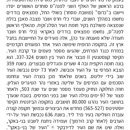
ברבע הראשון של האלף השני לפנה"ס סוחרים האשורים יסדו
ויישבו ב"כרום" (מושבת מסחר) בשולי התל, ממצאים בודדים
נחשפו במהלך השנים, שברי כלי חרס ושבר מצבה מאבן בזלת
שנמצאה משולבת בקיר חומת העיר הסלג'וקית. מהאלף הראשון
לפנה"ס, נחשפו ממצאים בודדים באקראי (כלי חרס ושבר
תעודה שלא פוענחה עד כה), אלה מעידים על התיישבות בחבל
ארץ זה. בתקופה הרומית שימשה העיר אחד המעוזים הקדמיים
במזרח כנגד הפרתים, שהגיעו מספר פעמים עד קרבת העיר.
הקיסר קונסטנטין II מבצר את העיר בין השנים 337-324. הוא
בונה חומה היקפית ובה 4 שערים ומגדלים מבוצרים. בשנת 359
הצבא הפרסי צר על העיר וכובשה. לאחר 73 ימים נכבשה העיר
שוב בידי יולינוס. בשנים שלאחר מכן בוצרה העיר ונחתמו
הסכמים עם הפרסים על שליטה באזורי נהר הטיגריס העליון.
חוזה החלוקה החזיק מעמד מספר שנים עד שנת 503, ולאחר
מצור של 97 ימים נפלה העיר שוב בפני הפרסים. בטבח שנערך
בתושבי העיר נהרגו 80.000 תושבים. בתקופה הביזנטית הקיסר
יוסטינינוס (565-527) מחדש את הביצורים ובמשך תקופה קצרה
עוברת השליטה בעיר מיד ליד. בשנת 636 נכבשת העיר על-ידי
הערבים (לאחר קרב הירמוך) ועמידה ניתנת לשבט בני-באקר,
ואלה שינו את שם העיר לדירבקיר = "העיר של בני-באקר".