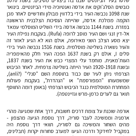
שלטו בעיר הביזנטים שבנו בה ביצורים מסיבים. בשנת 1070
כובשים הסלג'וקים את אדסה ואנטיוכיה מידי הביזנטיים. בינואר
שנת 1098 נכבשה העיר בידי בלדווין מבולון וחודשיים לאחר מכן
הוקמה ממלכת אדסה, שהייתה הנסיכות הצלבנית הראשונה
במזרח. בשנת 1144 נכבשה אדסה בידי השליט המוסלמי עמאד
אל-דין זנגי ושם העיר מוסב לרופה (Rufa). בעקבות נפילת העיר
יצא מסע הצלב השני מאירופה, אולם הוא לא הגיע לאזור זה
והעיר נשארה בשליטה מוסלמית. בשנת 1516 נכבשה העיר בידי
סלים I, אולם רק בשנת 1637 הפכה העיר חלק מהאימפריה
העות'מאנית. מוחמד עלי המצרי כבש את העיר בשנת 1837,
ובשנת 1920-1918 העיר הייתה בשליטה צרפתית. לאחר הכיבוש
הצרפתי ניתן לעיר שם כבוד בתוספת השם "סנלי" (?anli),
שמשמעותו "המפורסמת" או "הנהדרת", בעקבות פעולות
המחתרת המוסלמית כנגד הכיבוש הצרפתי (באופן דומה התווסף
תואר גם לערים כרמן-מרש וגזיינטפה).
אורפה שוכנת על צומת דרכים חשובות, דרך אחת שמגיעה מהרי
ארמניה וממשיכה לעבר סוריה, דרך נוספת הגיעה מהצפון -
מהים השחור והמשיכה גם לסוריה, תוואי דרך נוספת היה
במקביל לחידקל ודרכה הגיעו למערב סחורות יקרות (תבלינים,