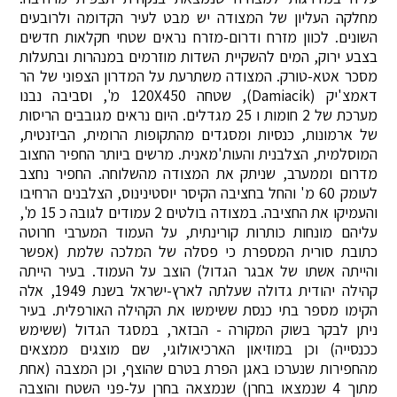
מחלקה העליון של המצודה יש מבט לעיר הקדומה ולרובעים
השונים. לכוון מזרח ודרום-מזרח נראים שטחי חקלאות חדשים
בצבע ירוק, המים להשקיית השדות מוזרמים במנהרות ובתעלות
מסכר אטא-טורק. המצודה משתרעת על המדרון הצפוני של הר
דאמצ'יק (Damiacik), שטחה 120X450 מ', וסביבה נבנו
מערכת של 2 חומות ו 25 מגדלים. היום נראים מגובבים הריסות
של ארמונות, כנסיות ומסגדים מהתקופות הרומית, הביזנטית,
המוסלמית, הצלבנית והעות'מאנית. מרשים ביותר החפיר החצוב
מדרום וממערב, שניתק את המצודה מהשלוחה. החפיר נחצב
לעומק 60 מ' והחל בחציבה הקיסר יוסטינינוס, הצלבנים הרחיבו
והעמיקו את החציבה. במצודה בולטים 2 עמודים לגובה כ 15 מ',
עליהם מונחות כותרות קורינתית, על העמוד המערבי חרוטה
כתובת סורית המספרת כי פסלה של המלכה שלמת (אפשר
והייתה אשתו של אבגר הגדול) הוצב על העמוד. בעיר הייתה
קהילה יהודית גדולה שעלתה לארץ-ישראל בשנת 1949, אלה
הקימו מספר בתי כנסת ששימשו את הקהילה האורפלית. בעיר
ניתן לבקר בשוק המקורה - הבזאר, במסגד הגדול (ששימש
ככנסייה) וכן במוזיאון הארכיאולוגי, שם מוצגים ממצאים
מהחפירות שנערכו באגן הפרת בטרם שהוצף, וכן המצבה (אחת
מתוך 4 שנמצאו בחרן) שנמצאה בחרן על-פני השטח והוצבה