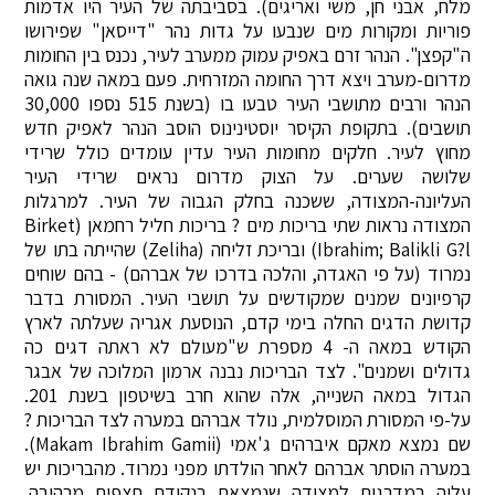
מלח, אבני חן, משי ואריגים). בסביבתה של העיר היו אדמות
פוריות ומקורות מים שנבעו על גדות נהר "דייסאן" שפירושו
ה"קפצן". הנהר זרם באפיק עמוק ממערב לעיר, נכנס בין החומות
מדרום-מערב ויצא דרך החומה המזרחית. פעם במאה שנה גואה
הנהר ורבים מתושבי העיר טבעו בו (בשנת 515 נספו 30,000
תושבים). בתקופת הקיסר יוסטינינוס הוסב הנהר לאפיק חדש
מחוץ לעיר. חלקים מחומות העיר עדין עומדים כולל שרידי
שלושה שערים. על הצוק מדרום נראים שרידי העיר
העליונה-המצודה, ששכנה בחלק הגבוה של העיר. למרגלות
המצודה נראות שתי בריכות מים ? בריכות חליל רחמאן (Birket
Ibrahim; Balikli G?l) ובריכת זליחה (Zeliha) שהייתה בתו של
נמרוד (על פי האגדה, והלכה בדרכו של אברהם) - בהם שוחים
קרפיונים שמנים שמקודשים על תושבי העיר. המסורת בדבר
קדושת הדגים החלה בימי קדם, הנוסעת אגריה שעלתה לארץ
הקודש במאה ה- 4 מספרת ש"מעולם לא ראתה דגים כה
גדולים ושמנים". לצד הבריכות נבנה ארמון המלוכה של אבגר
הגדול במאה השנייה, אלה שהוא חרב בשיטפון בשנת 201.
על-פי המסורת המוסלמית, נולד אברהם במערה לצד הבריכות ?
שם נמצא מאקם איברהים ג'אמי (Makam Ibrahim Gamii).
במערה הוסתר אברהם לאחר הולדתו מפני נמרוד. מהבריכות יש
עליה במדרגות למצודה שנמצאת בנקודת תצפית מרהיבה.