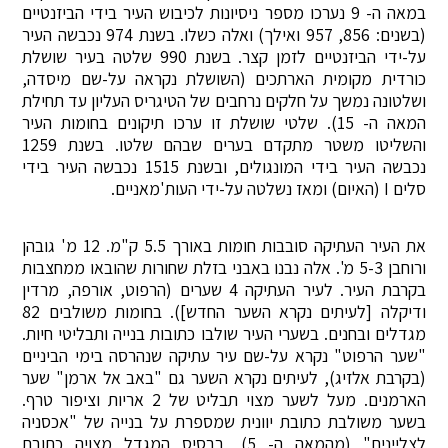
במאה ה- 9 נערכו מספר ניסיונות לכיבוש העיר בידי הביזנטיים
(בשנים: 856, 957 ואילך) ואלה כשלו. בשנת 974 נכבשה העיר
על-ידי הביזנטיים לזמן קצר. בשנת 990 שלטה בעיר שושלת
כורדית מקומית הארתכים (השושלת נקראה על-שם מיסדה,
ושלטונה נמשך על חלקים נרחבים של הטיגריס העליון עד תחילת
המאה ה- 15). שלטי שושלת זו ערכו תיקונים בחומות העיר
והשליטו משטר מתקדם בערים שבהם שלטו. בשנת 1259
נכבשה העיר בידי המונגולים, ובשנת 1515 נכבשה העיר בידי
סלים I (האיום) ומאז נשלטה על-ידי העות'מאניים.
את העיר העתיקה סובבות חומות באורך 5.5 ק"מ. 12 מ' גובהן
ורוחבן 5-3 מ'. אלה נבנו באבני בזלת שחורות שהובאו ממחצבות
בקרבת העיר. לעיר העתיקה 4 שערים (הרפוט, אורפה, מרדין
ודיקלה [לעיתים נקרא השער החדש]). בחומות משולבים 82
מגדלים ובחנים. בשערי העיר שולבו כתובות בנייה ותבליטי חיות.
"שער הרפוט" נקרא על-שם עיר עתיקה שנהרסה בימי הביניים
(בקרבת אלזיג), לעיתים נקרא השער גם "באב אל ארמן" שער
הארמנים. מעל לשער מצוי תבליט של 2 אריות וציפור טרף.
בשער משולבת כתובת יוונית שמספרת על בנייה של "אכסניה
לצליינים" (מהמאה ה- 5), בבסיס המגדל מצויה כתובת