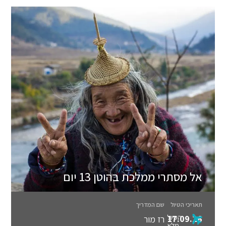
אל מסתרי ממלכת בהוטן 13 יום
תאריכי הטיול
שם המדריך
הטיול
17.09.26
רז מור
מלא