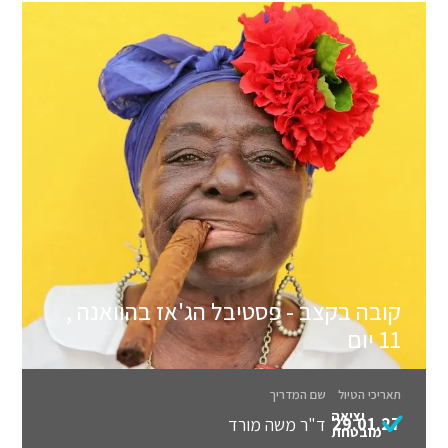
קובה בקצב - פסטיבל הג'אז בהוואנה ,
11 יום
תאריכי הטיול
שם המדריך
יציאה
29.01.27
ד"ר משה מורד
מובטחת