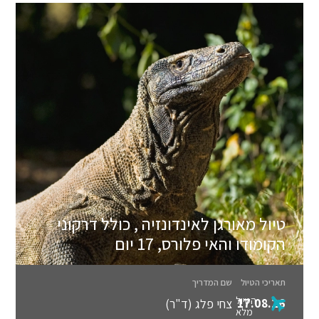
טיול מאורגן לאינדונזיה , כולל דרקוני
הקומודו והאי פלורס, 17 יום
תאריכי הטיול
שם המדריך
הטיול
17.08.26
צחי פלג (ד"ר)
מלא