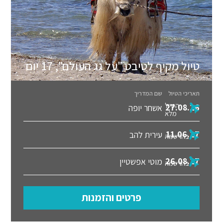
טיול מקיף לטיבט "על גג העולם", 17 יום
תאריכי הטיול
שם המדריך
הטיול
27.08.26
אשחר יופה
מלא
11.06.27
עירית להב
בהרשמה
26.08.27
מוטי אפשטיין
בהרשמה
פרטים והזמנות