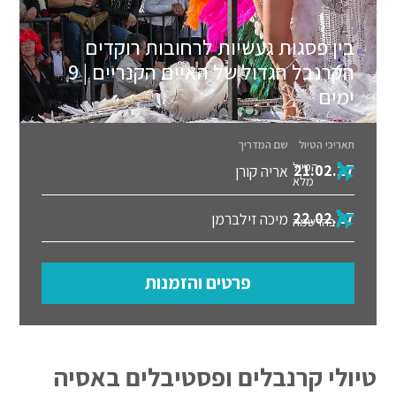
בין פסגות געשיות לרחובות רוקדים
הקרנבל הגדול של האיים הקנריים | 9
ימים
תאריכי הטיול
שם המדריך
הטיול
21.02.27
אריה קורן
מלא
22.02.27
מיכה זילברמן
בהרשמה
פרטים והזמנות
טיולי קרנבלים ופסטיבלים באסיה