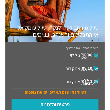
טיול מורחב לסרי לנקה- טיול עומק אל
אי התבלינים והשנהב, 11 ימים
תאריכי הטיול
שם המדריך
הטיול
18.08.26
גיל לוי
מלא
08.10.26
אחיק דור
בהרשמה
יציאה
08.11.26
אחיק דור
מובטחת
לטיול זה ישנם תאריכי יציאה נוספים
פרטים והזמנות