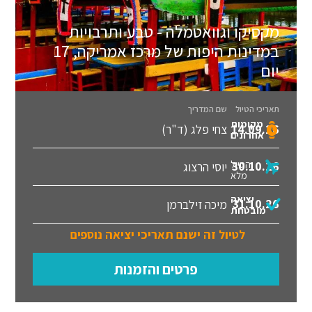
מקסיקו וגוואטמלה - טבע ותרבויות
במדינות היפות של מרכז אמריקה, 17
יום
תאריכי הטיול
שם המדריך
מקומות
14.09.26
צחי פלג (ד"ר)
אחרונים
הטיול
30.10.26
יוסי הרצוג
מלא
יציאה
31.10.26
מיכה זילברמן
מובטחת
לטיול זה ישנם תאריכי יציאה נוספים
פרטים והזמנות