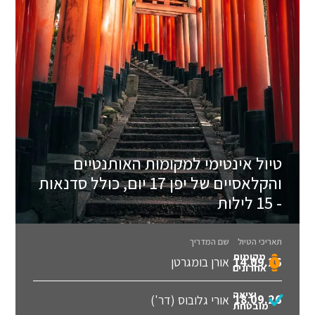
טיול אינטימי למקומות האותנטיים
והקלאסיים של יפן 17 יום, כולל סדנאות
- 15 לילות
תאריכי הטיול
שם המדריך
מקומות
14.09.26
אורן בומגרטן
אחרונים
יציאה
18.09.26
אורי גלובוס (דר')
מובטחת