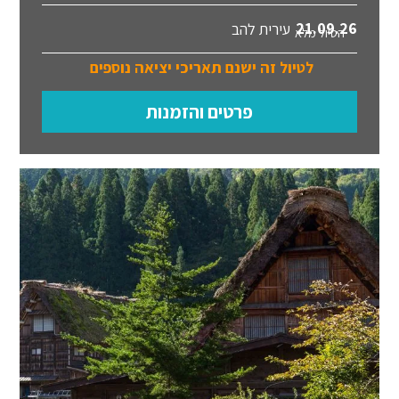
21.09.26
עירית להב
הטיול מלא
לטיול זה ישנם תאריכי יציאה נוספים
פרטים והזמנות