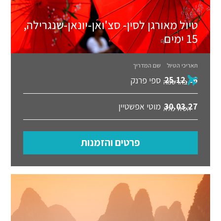
טיול מאורגן לסין- סצ'ואן-יונאן-שנגרילה,
15 ימים
תאריכי הטיול
שם המדריך
25.12.26
ספי פרנק
בהרשמה
30.03.27
מוטי אפשטיין
הטיול מלא
פרטים והזמנות