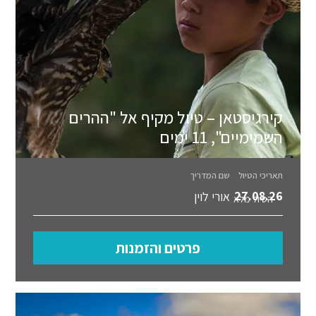
קירגיסטאן – טיול מקיף אל "ההרים
השמימיים", 11 ימים
תאריכי הטיול
שם המדריך
27.08.26
אורי לוין
הטיול מלא
פרטים והזמנות