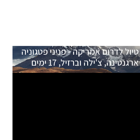
טיול לדרום אמריקה - פניני פטגוניה
ארגנטינה, צ'ילה וברזיל, 17 ימים
תאריכי הטיול
שם המדריך
15.12.26
משה דורנשטראך
הטיול מלא
יציאה
29.01.27
עמוס גולדבלט
מובטחת
יציאה
11.02.27
אבי בלום
מובטחת