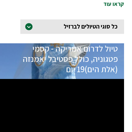
קראו עוד
כל סוגי הטיולים לברזיל
טיול לדרום אמריקה - קסמי
פטגוניה, כולל פסטיבל יאמנזה
(אלת הים)19 יום
תאריכי הטיול
שם המדריך
יציאה
19.01.27
משה דורנשטראך
מובטחת