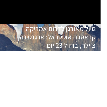
טיול מאורגן לדרום אמריקה –
קראטרה אוסטראל: ארגנטינה,
צ'ילה, ברזיל 23 יום
תאריכי הטיול
שם המדריך
יציאה
19.11.26
אבי בלום
מובטחת
מקומות
24.12.26
אשחר יופה
אחרונים
מקומות
24.01.27
יוסי הרצוג
אחרונים
לטיול זה ישנם תאריכי יציאה נוספים