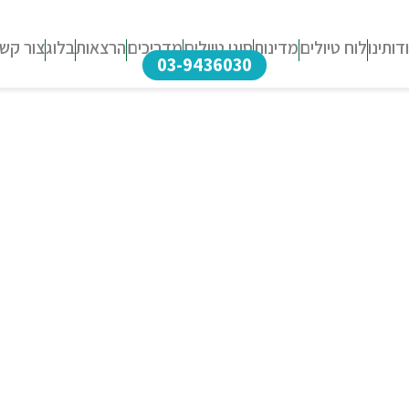
דותינו
לוח טיולים
מדינות
סוגי טיולים
מדריכים
הרצאות
בלוג
צור קש
03-9436030