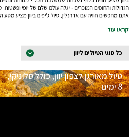
הגדולות והחופים המוכרים - יגלה עולם שלם של יופי ופשטות. 
אתם מחפשים חוויה עם אדרנלין, טיול ג'יפים ביוון מציע מסע 
קראו עוד
כל סוגי הטיולים ליוון
טיול מאורגן לצפון יוון, כולל סלוניקי,
8 ימים
תאריכי הטיול
שם המדריך
יציאה
24.09.26
גלית בן שמואל
מובטחת
יציאה
14.10.26
ורד אביבי
מובטחת