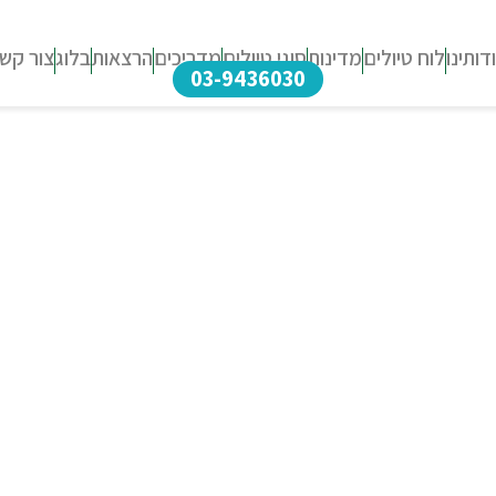
דותינו
לוח טיולים
מדינות
סוגי טיולים
מדריכים
הרצאות
בלוג
צור קש
03-9436030