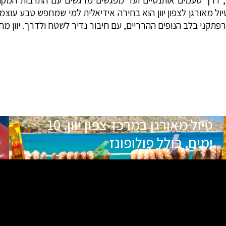
טיול מאורגן לצפון יוון הוא בחירה אידיאלית למי שמחפש טבע עוצ
הרפתקני בלב הנופים ההרריים, עם חיבור נדיר לשטח ולדרך. יוון 
טיול מאורגן במרכז-צפון יוון, 10
ימים, כולל פולופונז
תאריכי הטיול
שם המדריך
מקומות
18.09.26
שי אידגה
אחרונים