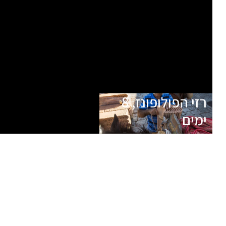
רזי הפולופונז, 8
ימים
כרגע אין תאריכי יציאה עתידיים