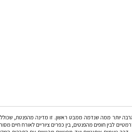
 היא הרבה יותר ממה שנדמה ממבט ראשון. זו מדינה מהפנטת, שכולל
טיים לבין חופים מהפנטים, בין כפרים ציוריים לאורח חיים מסורתי,
ים, דרך טעמים אותנטיים ועד מפגשים מרגשים עם התרבות המקומ