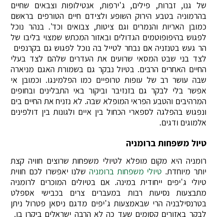
של גנו, זברות, פילים, ג'ירפות, אנטילופות וצבאים שחיים
בהרמוניה בטבע הירוק השופע ולצידם חיים הטורפים בראשם
כמובן האריות והנמרים וגם ציטות, צבואים וכד'. בנהר נוכל
לפגוש בהיפופוטמים הגדולים ובאזור המכתש שמצוי בליבו של
הר געש בטנזניה אם נבחר לטייל בה נוכל לפגוש גם בקרנפים
לצד בני שבט המסאי שרועים את העדרים שלהם לצד בעלי
החיים האחרים הרבים. בטיול נבקר גם בשמורת האגם מניארה
שבה עושר רב של עופות טרופיים כמו הפלמינגו. וכמובן אי
אפשר בלי לבקר גם בזנזיבר וביקור באי התבלינים ובחופים
המרהיבים והטבע הפראי המופלא שבה. לא נזניח את החיים בים
ונפגוש בהפלגה לספארי הכחול בין איים ולגונות בין דולפינים
אלמוגים ודגים.
טיול משפחות ברומניה
רומניה היא מקום מופלא לטיולי משפחות שרוצים חוויה קצת
יותר מיוחדת.
טיולי משפחות ברומניה
שלנו יאפשרו לכם חווית
טיולי ג'יפים ייחודית במינה. אם בטיולים המוכרים לרומניה
מתבצעות נסיעות רבות במעברים צרים בכבישי אספלט
בטרנסילבניה הרי שבאמצעות ג'יפים מדגם ניסאן פטרול ניתן
לבקר באזורים קסומים שעד כה לא הרבה ישראלים ביקרו בו.