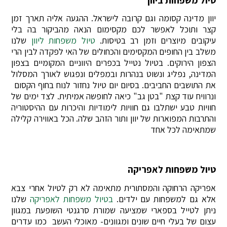
יוון מדינה קסומה וגם קרובה לישראל. ההגעה אליה תארך זמן
קצר ותוכל לאפשר לכם מקסימום הנאה מהביקור בה בלי
עיקובים מיוצרים וזמן רב בטיסות.
טיול משפחות ליוון
שלנו
משלב בין החופים המקסימים והכחולים של האי לפקדה לבין הרי
הצפון הירוקים. בטיול נטייל בכפרים היווניים המקומיים בצפון
המדינה, נפליג ונשוט בנהרות ובמפלים ונפגוש לאורך המסלול
את התושבים החביבים. בסיום יום טיול נחזור לנוח בחוף הקסום
ונרוויח עוד קצת "בטן גב" כיאה לחופשה אמיתית. לצד ימים של
חוויות טבע ישתלבו גם חוויות לימודיות והיכרות עם ההיסטוריה
והתרבות המפוארות של יוון ותור הזהב שלה. הכל באווירה קלילה
שמתאימה לכל אחד
טיול משפחות לאפריקה
אפריקה הרחוקה והמסתורית מתאימה לא רק לטיול אחרי צבא
אלא גם למשפחות עם ילדים.
בטיול משפחות לאפריקה
שלנו
ניתן לטייל בספארי שמציעה שמורת סרגנטי השופעת במגוון
עצום של בעלי חיים שונים ומגוונים- מאוכלי העשב כמו עדרים