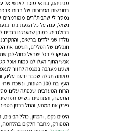
מביניהם, בודאי מוכר לאנשי אל על
בחורשות הסבוכות של דרום צרפת,
נמסר לי שהבית"רים ממורמרים על
נשאל, ענה על כל הצעת בגד בנענו
נולדו שני ילדים בריאים, והתקר
חובלים של הפלי"ם, השטנו את הספ
העניקו לי דגל ישראל כחול-לבן ש
ושטנו מערבה במגמה לחזור לנאפול
מאותה תקלה שכבר ידענו עליה, ו
העץ בת 100 הטונות, ו
הרוח המערבית שכפתה עלינו מסעו
המעטה, והמנוסים בשייט מפרשים,
פירק את המנוע, והחל בבטן הספינה
הימים נקפו, והמזון, כולל הביצים
'
קרפטוס
', צפונית מזרחית לכרתים