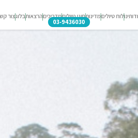
דותינו
לוח טיולים
מדינות
סוגי טיולים
מדריכים
הרצאות
בלוג
צור קש
03-9436030