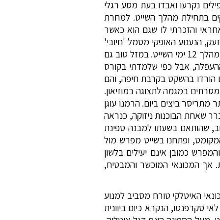
פילים נקרעו ואבדו בעת מסע רגלי
קים בתחילת מהלך השייט. למחרת
חראי והזכרתי לו שגם הוא כאשר
ק, הנענוע האופקי מסמל 'חיובי'
בבולגריה. כמובן שהענקנו בגדים לכל החבורה, והם הפעילו את הניקיון, הבישול והסדר על הספינה, במהלך 12 ימי השייט. במזל טוב גם
ההעפלה, אבל כפי שלמדתי בקורס
ם הורדו בהשקט בקרבת חיפה, והם
מסרתים במגמה לתצוגה במוזיאון.
 אז שאסור לאכול יותר מתריסר ביצים ביום. הרמנו עוגן
רר שאחת הבוכנות ניזוקה, כנראה
וב, שהותאם בשעתו למבנה ספינת
ש המקומט, ופתחנו בשייט מפרש מול
מפרש כמובן אינם יעילים בלשון
. אך המכונאי המוכשר והמבטיח,
כונאי האיטלקי טורח מסביב למנוע
וכנות ומבטיח שהמנוע אכן יתוקן. לאחר 18 יום התקרבנו לאי סקרפנטו, הנקרא כיום ביוונית
. מעל הספינה הונף דגל איטליה,