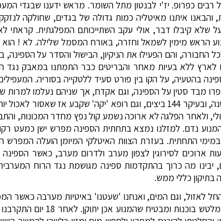
 רבים כפרופ. יז'י לבנטון מתל השומר. מראש ידענו שבגדי המע
 והבאנו איתנו מאיטליה כמות גדולה של בגדים, שחולקה לנזק
 שלא קיבלו דבר, אולי עקב השתייכותם המפלגתית. קראתי לא
ע הראש מימין לשמאל וחזרה, באורח המסמל שלילה. לא ! הוא זע
בנו לארץ ללא בעיות מאחר והבריטים כבר התמתנו במאבק נגד 
ינה בהטעיה, על הקו בין פורט סעיד ללטקייה בסוריה. המעפילי
תפרו מבד סטין על הספינה, וגם אקדח, אך שניהם נעלמו למרות ש
אנשי החוף העלו לנו כמות אוכל קטנה, ובעיקר 144 ביצים, וגם רופא 'יקה' שקבע
י, ולאחר הפלגה לא ארוכה נשמע קול נפץ מחדר המכונות, והתב
המנוע נדם. למזלנו נמצא בתחתית הספינה מפרש ישן כמעט רק
נשכח שרוי במימי התחתית. בעזרת הצוות האיטלקי המיומן הועלה המפר
ת ארוכים לסירוגין לצפון מערב ולדרום מערב, כאשר הספינה וה
 יבינו מה כרוך בהתקדמות ספינה מגושמת נגד הרוח המערבית
 בתיקון כללי ממש.
, החל לאזול, וגם המים, ואנחנו 'שעטנו' באיטיות מערבה כאשר המ
המפורק, מחבר חלקים בהלחמה, מלטש ב
; והחלטתי להיכנס למפרץ ולחפש מים ומזון כלשהו להמשך השייט