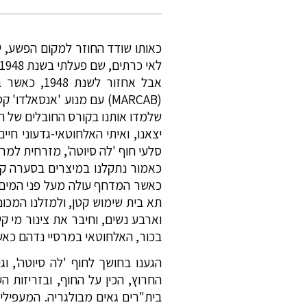
כאותו שודד החוזר למקום הפשע, י
לאי כרתים, שם פעלתי בשנת 1948 , לא הצלחתי למצוא
(MARCAB) עם מנוע 'אנסאלד
שלמדו אותנו בקורס החובלים של ה
יצאנו, ואיתי האלחוטאי-גדעוני חיי
סלעי חוף 'לה סיוטה', מזרחית למרסיי, שם 
כאשר המדחף עולה מעל פני המים, ו
תא בית שימוש קטן, ולמזלנו המכונ
וארבע נשים, וחיבר את צינור מי ק
בכור, האלחוטאי במרסיי נדהם כאש
הגענו בחושך לחוף 'לה סיוטה', וג