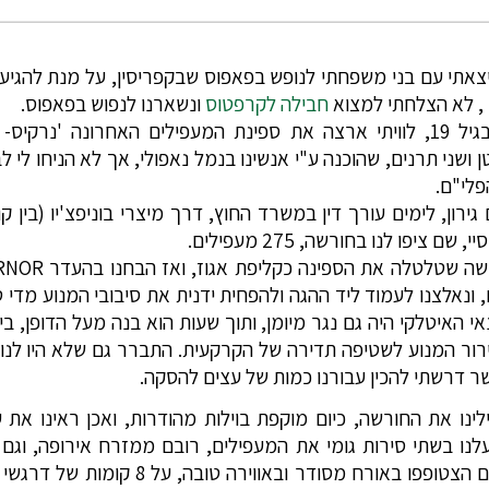
צאתי עם בני משפחתי לנופש בפאפוס שבקפריסין, על מנת להגיע 
חבילה לקרפטוס
ונשארנו לנפוש בפאפוס.
ו' קטן ושני תרנים, שהוכנה ע"י אנשינו בנמל נאפולי, אך לא הניחו לי
פלי"ם.
ם גירון, לימים עורך דין במשרד החוץ, דרך מיצרי בוניפצ'יו (בין
ציפו לנו בחורשה, 275 מעפילים.
נאלצנו לעמוד ליד ההגה ולהפחית ידנית את סיבובי המנוע מדי 
אי האיטלקי היה גם נגר מיומן, ותוך שעות הוא בנה מעל הדופן, 
ירור המנוע לשטיפה תדירה של הקרקעית. התברר גם שלא היו לנו
ר דרשתי להכין עבורנו כמות של עצים להסקה.
ילינו את החורשה, כיום מוקפת בוילות מהודרות, ואכן ראינו א
בית"רים גאים מבולגריה. המעפילים הצטופפו ב