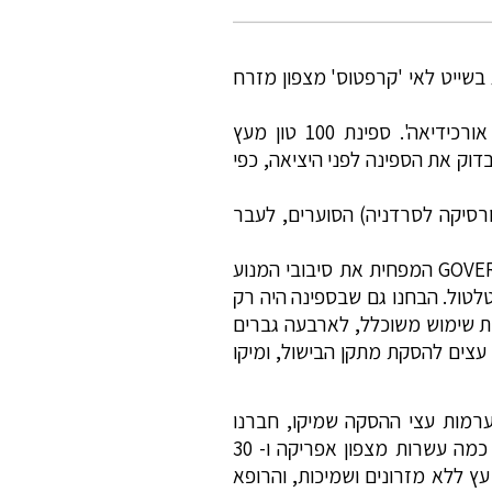
בשייט לאי 'קרפטוס' מצפון מזרח
אבל אחזור לשנת 1948, כאשר בגיל 19, לוויתי ארצה את ספינת המעפילים האחרונה 'נרקיס- אורכידיאה'. ספינת 100 טון מעץ
 לבדוק את הספינה לפני היציאה, כפי
 קורסיקה לסרדניה) הסוערים, לעבר
כאמור נתקלנו במיצרים בסערה קשה שטלטלה את הספינה כקליפת אגוז, ואז הבחנו בהעדר GOVERNOR המפחית את סיבובי המנוע
טלטול. הבחנו גם שבספינה היה רק
בית שימוש משוכלל, לארבעה גברים
 עצים להסקת מתקן הבישול, ומיקו
ת ערמות עצי ההסקה שמיקו, חברנו
החרוץ, הכין על החוף, ובזריזות העלנו בשתי סירות גומי את המעפילים, רובם ממזרח אירופה, וגם כמה עשרות מצפון אפריקה ו- 30
אורח מסודר ובאווירה טובה, על 8 קומות של דרגשי עץ ללא מזרונים ושמיכות, והרופא