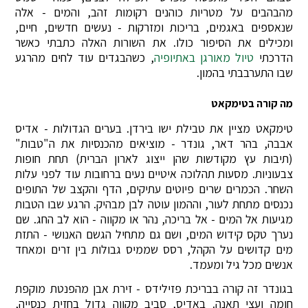
מהבהבים על מטריות כוהנים רקומות זהב, והמים - אלה
שנאספים באגמים, בריכות ומזרקות - נעשים חדשים, חיים,
ומכילים את הסיפור כולו. את השורות האלה כתבתי כאשר
הדרכתי
טיול מאורגן באתיופיה
, כשהבגדים עוד לחים מהרגע
שבו התערבבתי בהמון.
מה קורה בטימקאט
טימקאט מציין את טבילת ישו בירדן. בערים הגדולות - אדיס
אבבה, בהר דאר, גונדר - מוציאים מהכנסיות את ה"טבות"
(תיבות עץ מקודשות שהן ייצוג לארון הברית) תחת חופות
צבעוניות. מסעות תהלוכה איטיים נעים ברחובות עוד לפני עלות
השחר. הכמרים שרים פיוטים עתיקים, הדף והקצב של התופים
נכנסים מתחת לעור, וההמון עוטה לבן מבהיק. הרגע שבו הטבות
מגיעות אל המים - אל בריכה, נהר או מקווה - הוא לב החג. שם
נערך טקס קידוש המים, ושם גם מתחיל הגשם האנושי - התזת
מים קדושים על הקהל, רסס שממיס גבולות בין זרים ומאחד
אנשים מכל גיל ומעמד.
בגונדר זה קורה בבריכת פזילידס - זירת אבן מהפנטת מוקפת
חומה ועצי תאנה. באדיס, סביב מקווה גדול בחזית כנסייה,