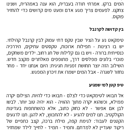
המים ברקו. אמרתי תודה בעברית, הוא ענה באמהרית, ושנינו
צחקנו. לפעמים צריך מגע אדם ומעט מים קדושים כדי להחזיר
פוקוס.
בין קדושה לקרנבל
טימקאט נע על הציר שבין טקס דתי עמוק לבין קרנבל קהילתי.
יש בו רצינות - תפילות ארוכות, טקסטים עתיקים, היררכיה
כנסייתית ברורה - ויש בו גם קלילות של חג רחוב. ילדים משחקים,
מוכרי בלונים מפלסים דרך, מתופפים מאלתרים מקצב חדש.
השילוב הזה יוצר תחושת זמניות חגיגית: היום אנחנו יחד - מחר
נחזור לשגרה - אבל המים ישמרו את זיכרון המפגש.
טיפ קטן למי שמגיע
אל תבואו לטימקאט כדי לצלם - תבואו כדי להיות. הצילום יקרה
ממילא, וכשהוא יקרה מתוך ההוויה - הוא יהיה טוב יותר. לבשו
לבן אם אפשר - לא כחוק כתוב, אלא כהשתתפות בעדינות
הקולקטיב. תנו למים להגיע - לא להתכווץ, לא להגן. תנו לרגעים
הקטנים לעבוד: לגימת קפה, מילת ברכה, קצב כתפיים של
ריקוד שעדיין לא למדתם. ותמיד - תמיד - לחייך לילד שמחזיר