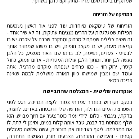
שמתקיים בזכות טעם מריר-מתוק וקצת זמן משותף.
המוזיקה של הזריחה
הזריחות של טימקאט מיוחדות. עוד לפני אור ראשון נשמעות
תפילות שמגלגלות על ההרים מנגינות עתיקות. זה לא שיר אחד -
זה שטיח צלילים שמתחיל מרחוק ומתקרב שכבה על שכבה. יש בו
קריאות מענה, יש בו מקצב תופים, ויש בו משהו שמחזיר אותך
לבסיס - צעדים, נשימה, לב. ברגע שבו האור מפציע, כל הלבן
נעשה לבן יותר. ומתוך הלבן עולות המטריות - אדום עמוק, כחול
קיסרי, ירוק רווי - כמו פרחים שנפתחו מוקדם מהרגיל. אתה
עומד שם ומבין שמישהו כיוון תאורה מושלמת לבמה שאינה
צריכה במאי.
אנקדוטה שלישית - המצלמה שהתביישה
בטקס הקידוש בגונדר עמדתי צמוד לקצה הבריכה. רגע לפני
השפרצת המים הגדולה, העדשה שלי התכסתה באדים. לחצתי,
בדקתי, ניגבתי - כלום. לידי עמד כומר צעיר עם חיוך מבויש. הוא
שלף ממחטת בד לבנה, טבל אותה קלות במים, וסימן לי לתת לו
את המצלמה. ליטף בעדינות את הזכוכית, עשה שלושה מעגלים
קטנים - והעדשה התבהרה. הצבעים חזרו, האנשים התחדדו,