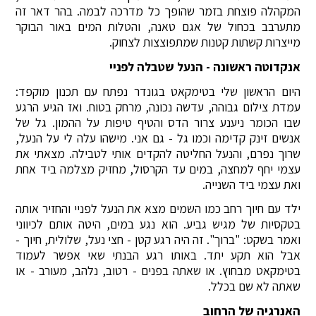
המקהלה פוצחת בזמר שהופך כל מדרכה לבמה. בהר דאר זה
מתערבב בכחול של אגם טאנה, והטלות המים באור הבוקר
מייצרות קשתות קטנות שמתפוצצות לצחוק.
אנקדוטה ראשונה - הנעל שטבלה לפניי
היום הראשון שלי בטימקאט בגונדר נפתח עם תכנון מוקפד:
עמדת צילום גבוהה, עדשה נכונה, מרחק בטוח. ואז הגיע הרגע
שבו הכומר ניענע צרור הדס והטיף טיפות על ההמון. גל של
אנשים זינק קדימה וכמו גל - גם אני. מישהו עלה לי על הנעל,
שרוך נפרם, והנעל החליטה להקדים אותי לטבילה. מצאתי את
עצמי יחף למחצה, במים עד הקרסול, מחזיק מצלמה ביד אחת
ואת עצמי ביד השנייה.
ילד עם חיוך רחב כמו השמים מצא את הנעל לפניי והחזיר אותה
בטקסיות של מגיש גביע. הוא נגע במים, היטה אותם לכיווני
ואמר בשקט: "ברוך". זה היה רגע קטן - חצי נעל, שלולית, חיוך -
אבל הוא תקע יתד. באותו רגע הבנתי שאי אפשר לעמוד
בטימקאט מבחוץ. או שאתה בפנים - רטוב, נלהב, מעורב - או
שאתה לא שם בכלל.
האנרגיה של הרחוב