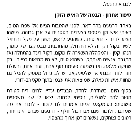
לכם את הנעל.
סיפור אחרון - הבמה של האיש הזקן
באחד הרגעים בהר דאר, לפני שהטבות הגיעו אל שפת המים,
ראיתי איש זקן מטפס בצעדים הססניים על אבן גבוהה. מישהו
הציע לו יד - הוא סירב. כשהגיע לראש, נשען על מקל והתחיל
לשיר בקול דק. זה לא היה חלק מהתוכנית. מבט קצר של כומר,
הנהון קטן - והמקהלה השאירה לו מקום. הקול רעד בהתחלה ואז
התגבר. אנשים השתתקו. כשהוא סיים, לא היו מחיאות כפיים - רק
שתיקה מלאה. ואז נשמעה פעימת תוף אחת, ועוד אחת, והעולם
חזר לזוז. הבנתי אז שלטימקאט יש לב גדול מספיק להכיל גם
מחוות אישיות כאלה, שמוצאות את עצמן בתוך טקס רב-דורי.
בסוף היום, כשחזרתי לחדר, הבגדים עדיין לחים וריח קטורת
תפור להם לשוליים, ניסיתי לכתוב. יצאו לי שני משפטים
פשוטים: בטימקאט המים אומרים לנו לזכור - לזכור את מה
שמחבר. ולזכור שגם אם הכול חולף - הרגעים שבהם היינו יחד,
רטובים וצוחקים, נשארים זמן ארוך מהצפוי.