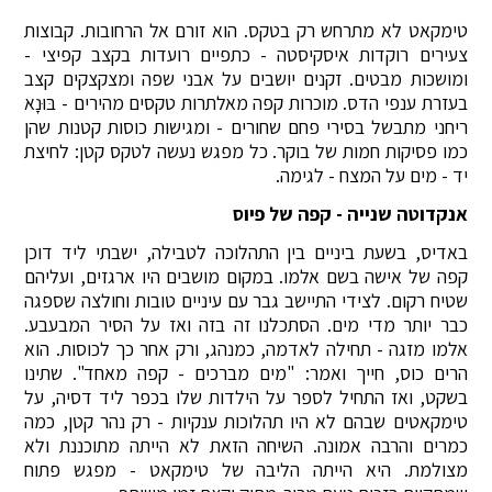
טימקאט לא מתרחש רק בטקס. הוא זורם אל הרחובות. קבוצות
צעירים רוקדות איסקיסטה - כתפיים רועדות בקצב קפיצי -
ומושכות מבטים. זקנים יושבים על אבני שפה ומצקצקים קצב
בעזרת ענפי הדס. מוכרות קפה מאלתרות טקסים מהירים - בּוּנָא
ריחני מתבשל בסירי פחם שחורים - ומגישות כוסות קטנות שהן
כמו פסיקות חמות של בוקר. כל מפגש נעשה לטקס קטן: לחיצת
יד - מים על המצח - לגימה.
אנקדוטה שנייה - קפה של פיוס
באדיס, בשעת ביניים בין התהלוכה לטבילה, ישבתי ליד דוכן
קפה של אישה בשם אלמו. במקום מושבים היו ארגזים, ועליהם
שטיח רקום. לצידי התיישב גבר עם עיניים טובות וחולצה שספגה
כבר יותר מדי מים. הסתכלנו זה בזה ואז על הסיר המבעבע.
אלמו מזגה - תחילה לאדמה, כמנהג, ורק אחר כך לכוסות. הוא
הרים כוס, חייך ואמר: "מים מברכים - קפה מאחד". שתינו
בשקט, ואז התחיל לספר על הילדות שלו בכפר ליד דסיה, על
טימקאטים שבהם לא היו תהלוכות ענקיות - רק נהר קטן, כמה
כמרים והרבה אמונה. השיחה הזאת לא הייתה מתוכננת ולא
מצולמת. היא הייתה הליבה של טימקאט - מפגש פתוח