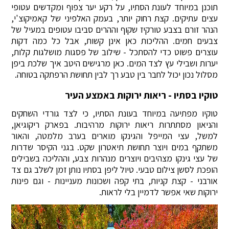
תוכנן במיוחד לעונת הסתיו, על רקע יער צפוף ומקדשים עטופי
עצים עתיקים. קצת רחוק יותר, בעמק האלפיני של קאמיקוצ'י,
הנהר זורם בצבע טורקיז שקוף וההרים סביבו עטופים במעיל של
צבעים חמים. ההליכות כאן אינן קשות, אבל כל כמה דקות
עוצרים פשוט כדי להסתכל - שילוב של פסגות מושלגות קלות,
יערות ושבילי עץ לצד המים. כאן מרגישים היטב איך שלכת ביפן
מסלול נכון יכול לחבר בין טבע רך לבין תחושת הרפתקה בטוחה.
טוקיו בסתיו - ריאות ירוקות באמצע העיר
טוקיו מפתיעה במיוחד בעונת הסתיו, כי לצד גורדי השחקים
והניאון מסתתרות ריאות ירוקות מרהיבות. בפארק ריקוגיאן,
למשל, עצי המייפל והגינקו מוארים בערב מלמטה, והאור
משתקף במים ויוצר תחושת תיאטרון שקט. בגני הקיסר שדרות
של עצי גינקו מצהיבים ויוצרים מנהרות צבע, וההליכה בשבילים
הופכת לסשן צילום טבעי. טיול ליפן בסתיו נותן זמן לשלב גם צד
אורבני - קצת קניות, בתי קפה ושכונות מעניינות - וגם פינות
ירוקות שאי אפשר לדמיין בלי לראות.