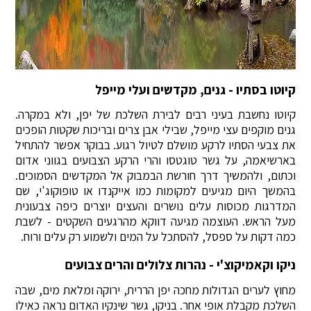
קיוטו בסתיו - גנים, מקדשים ועלי מייפל
קיוטו נחשבת בעיני רבים לבירת השלכת של יפן, ולא במקרה.
גנים מוקפים עצי מייפל, שבילי אבן צרים ובריכות שקטות הופכים
את צבעי הסתיו לרקע מושלם לטיול רגוע. בבוקר אפשר להתחיל
בארשיאמה, על גשר טוגטסו והרי הרקע הצבועים בגווני אדום
וכתום, ולהמשיך דרך חורשת הבמבוק אל המקדשים הסמוכים.
בהמשך היום מגיעים למקומות כמו אייקנדו או טופוקוג'י, שם
המדרגות מכוסות עלים נושרים והעצים יוצרים כיפה צבעונית
מעל הראש. העוצמה מגיעה דווקא מהרגעים השקטים - לשבת
כמה דקות על ספסל, להסתכל על המים ולשמוע רק עלים ורוח.
ניקו וקאמיקוצ'י - נהרות צלולים והרים צבועים
מחוץ לערים הגדולות מחכה יפן הררית, ירוקה ומלאת מים, שבה
השלכת מקבלת אופי אחר. בניקו, גשר שינקיו האדום נראה כאילו