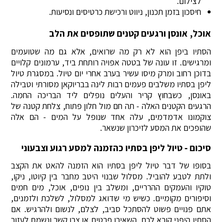
לצילום.
חיסכון בזמן תכנון, ניווט ורכישת כרטיסים ונסיעות.
אוכל, אונסן ורגעים קטנים שתופסים את הלב
הסתיו ביפן הוא לא רק מה שרואים, אלא גם מה שטועמים
ומרגישים. זו עונה של בטטה אפויה רותחת ביד, ערמונים קלויים
בדוכן רחוב ומרק מיסו עשיר בערב אחרי יום טיול. במסגרת טיול
ליפן בסתיו משלבים פעמים רבות לינה בבריוקאן מסורתי וטבילה
באונסן, כשבחוץ קריר והעלים נופלים ליד הבריכה החמה.
הרגעים הקטנים האלה - תה חם מול חלון פתוח, צלחת קטנה של
צוקמונו אדמדמים, עלה אחד שנופל על המים - הם אלה
שהופכים את המסע לזיכרון שנשאר.
סיכום - טיול ליפן בסתיו כהזמנה למסע רגוע וצבעוני
בסופו של דבר טיול ליפן בסתיו הוא הזמנה להאט את הקצב
ולתת לטבע להוביל. מסלול שבנוי היטב מחבר בין קיוטו, ניקו,
טוקיו והעמקים ההרריים, ומשלב בין נופים, אוכל, מים חמים
וסיפורים מקומיים. כשיש מי שדואג למסלול, לשלכת ולזמנים,
אתם פנויים פשוט להסתכל סביב, לצלם, לנשום ולהרגיש. אם
הסתיו היפני קורא לכם, השאירו פרטים או צרו קשר ונשמח לעזור