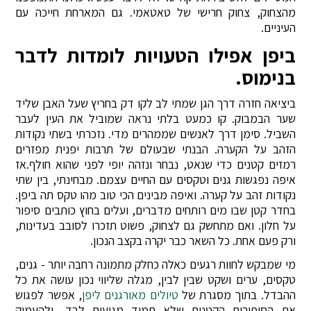
מהצחוק, צחוק חרישי של טאטאמי. גם המארחת חייכה עם
העיניים.
ביפן אפילו הטעויות לומדות לדבר
בנימוס.
ביציאה חזרה דרך הגן שמתי לב לקו דק בחריץ שעל האבן שליד
שער הבמבוק. קו כמעט בלתי נראה שמוביל את העין לעבר
השביל. סימן דרך לאנשים שממהרים מדי. נזכרתי בשתי נקודות
הזהב על הקערה. הבנתי שבעולם של תרבות יפנית מפזרים
רמזים קטנים כדי שנאט, נבחר ונזהה יופי לפני שהוא חולף.אז
איפה נפגשות גנים וטקסים עם החיים עצמם. מבחינתי, בין שתי
נקודות זהב על קערה. ואיפה מבינים הכי טוב מהו טקס תה ביפן.
בחדר קטן שבו מים רותחים מדברים, ועלים בחוץ כותבים סיפור
על חלון. ואם מתחשק גם לצחוק, פשוט תזכרו לסובב בעדינות,
ורק פעם אחת. כל השאר כבר יקרה בקצב הנכון.
מי שמבקש לחוות רגעים כאלה כחלק מתמונה רחבה יותר - גנים,
טקסים, ערים ושקט שבין לבין, מגלה שליווי נכון עושה את כל
ההבדל. בתוך מסגרת של
טיולים מאורגנים ליפן
, אפשר לפגוש
את הסיפורים הקטנים שלא תמיד מגיעים לבד, ולהעמיק