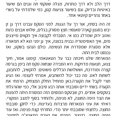
דרך הלב ולא דרך כותרות, מגלה שטקסי תה וגנים הם שיעור
באיטיות ובדיוק. וגם בשיעור צניעות קטן, כפי שלמדתי על בשרי
באחר צהריים קיוטאי אחד.
זה היה בסתיו, אור רך על הגגות. לפני הטקס עברנו דרך גן זן
יבש בסגנון קָארֶה־סאנסוּי: חצץ מסורק בגלים, שלוש אבנים כהות
ואזוב ירוק שמדלג כמו אי. הסברתי לקבוצה איך הקווים מייצגים
מים, איך האסימטריה נבנית בכוונה, איך גן יפני הוא לא תפאורה
אלא מסגרת שמסדרת את הנשימה. כולם הנהנו בשקט, ואז
נכנסנו לבית התה.
המארחת שלנו חיכתה כבר על הטאטאמי. קימונו אפור, חיוך
צנוע, תנועות מדויקות. היא הסבירה שנחווה טקס תה ביפן בגרסה
קצרה ומודרכת, וששלושת הכללים פשוטים: להקשיב, להתבונן,
לשתות לאט. מה כבר יכול להשתבש, אמרתי לעצמי. ואז הגיע
תורי לקבל את הקערה.כאן מתחיל החלק המצחיק. הרמתי את
הקערה בשתי ידיים וסובבתי אותה רבע סיבוב אלי, כפי שהורגלתי
בטקסים אחרים. רק שבטקס המסוים הזה המסורת היתה להפנות
את הצד היפה החוצה, לא פנימה, ולהחזיר בסוף למצב המקורי.
ראיתי את עיני המארחת מרצדות בעדינות. כדי לתקן סובבתי
החוצה. נלחצתי שסובבתי יותר מדי. החזרתי קצת פנימה. ואז עוד
טיפה החוצה. בקיצור, הפכתי את קערת המאטצ’ה לספינר.