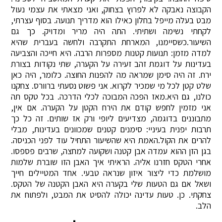
הקבוצה נאבקה לא לפרוץ בצחוק, ואני מצאתי את עצמי נעול
מבט בעלה מייפל בחלון כאילו הוא מדריך תנועה. בסוף עצרתי,
לקחתי נשימה ושתיתי. התה היה מריר ומדויק. כך גם
השיעור.כשסיימנו, המארחת התקרבה ולחשה בעברית שהיא
למדה מזמן: תנועות קטנות מספרות הרבה. היא חייכה והצביעה
בעדינות על דוגמת זהב זעירה על הקערה, שתי נקודות בצורת
ירח. זה היה סימן שמראה מה להפנות החוצה. כלומר, היה כאן
שלט קטן לכל מי שמכיר לקרוא. אני פשוט נסעתי ברוורס. צחקנו
כולנו, גם היא.מאז הפכה המבוכה לכלי הדרכה. בכל טקס תה
אני מזמין לחפש קודם את הירח הקטן על הקערה. אם אין,
מתבוננים בדוגמה, מצדיעים ליופי ורק אז שותים. זה כל כך
תרבות יפנית בעיניי: סימנים קטנים שמכוונים בעדינות, מבלי
להרים את הקול.האמת היא שהשיעור התחיל עוד לפני הכניסה.
בגן הזן ההוא עמדה אבן קטנה ושקועה למחצה, שרבים פספסו.
אחרי הטקס חזרנו אליה. הראיתי איך האבן הזו שוברת שלמות
מושלמת כדי ליצור איזון שנראה טבעי. אחד המטיילים חייך
ושאל אם גם הטעות שלי בקערה היא האבן הקטנה של הטקס.
צחקתי. כן. טעות עדינה יכולה להסיט את המבט, ולפתוח את
הלב.