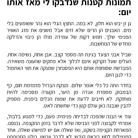
תמונות קטנות שנדבקו לי מאז אותו
יום:
גן זן יבש הוא חלון, לא במה. החצץ הגלי הוא נהר ששומעים בלי
מים. האבנים הן הרים שלא זזים אבל משנים את מזג האוויר
הפנימי שלך. חמש דקות של עמידה מולו הן כיבוי והדלקה
מחדש של המחשבות.
שביל אבני הצעד בגינת תה מספר קצב. אבן אחת, נשימה אחת.
העלים שעל הקרקע אינם לכלוך אלא פתקים שהעונה משאירה.
המברשת שסוחפת אותם היא הפסנתרן שמנקה את תווי האתמול
כדי לנגן היום.
בחדר התה כל כלי אומר שלום. מצקת הברזל מזמזמת חום, כף
הבמבוק מספרת אגדה מן היער, הקערה מסכימה להיות
מוחזקת. לא חייבים לדעת את שמות הכלים ביפנית. מספיק
להבין שנבנה כאן עולם קטן כדי שתשתה לאט.
עוד אי הבנה שהפכה לבדיחה פנימית: פעם, כדי למנוע בלבול,
אמרתי לקבוצה לפני הכניסה שלא לדבר בזמן ההקצפה. נכנסנו.
המארחת הקציפה בשקט, ואז שאלה אם יש למישהו שאלה. אחד
המטיילים לחש ביראת קודש: לא לדבר עכשיו. כולנו התכופפנו